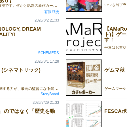
あり】
こんにちは、有限浪漫です。何かと話題の新作カードゲーム『マウンティングお嬢様アンコール』ゲームマーケット2026秋でのお取り置き予約を開始しました！ ゲームマーケット会場特別価格：1500円ご予約は下記のリンクからGoogleフォームにてお申し込みください！👇 『マウンティングお嬢様アンコール』のご予約・詳細はこちら！■お取り置き予約フォームhttps://forms.gle/qV7ESTTdu6NaVHZ2A■ルール説明書https://limited-romance.blogspot.com/2026/06/blog-post.html■ルール説明動画https://www.youtube.com/watch?v=kZ61ymZT2zA たった6枚の手札で至高の心理戦！お嬢様同士がマウントを取り合って精神力を削り合うミニストラテジーゲームです！
有限浪漫
2026/8/2 21:33
NOLOGY, DREAM
【AMaRo
LITY!
ト)】ゲー
す！
SCHEMERS
2026/8/1 17:28
ick (シネマトリック)
ゲムマ秋
自分の勝利数を予測する力が、最高の監督になる鍵です。2026年秋、シネマトリックで参加プレイ人数：3～6人 プレイ時間：約30分 ジャンル：トリックテイキング / カードゲーム
StoryBoard
2026/7/29 21:33
」のではなく「歴史を動
FESCA