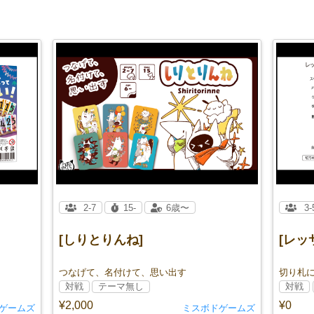
2-7
15-
6歳〜
3-
[しりとりんね]
[レ
つなげて、名付けて、思い出す
切り札
対戦
テーマ無し
対戦
¥2,000
¥0
ゲームズ
ミスボドゲームズ