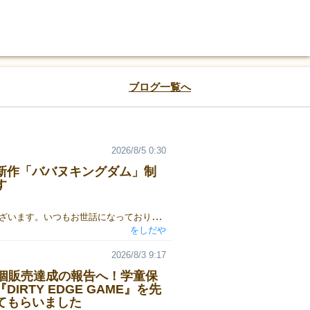
ブログ一覧へ
2026/8/5 0:30
新作「ババヌキングダム」制
す
をしだやでございます。いつもお世話になっております。秋は土曜日のみの出展となりますが、よろしくお願いいたします。ゲームマーケット2026秋新作、『ババヌキングダム』製作快調です。自分好みの手札を作って、ババヌキ勝負！短時間かつ明快に、バランスの良い『くにづくり』が楽しめる、とっても楽しいゲームです！より詳しいマニュアルはこちら。よろしくお願いいたします。
をしだや
2026/8/3 9:17
9個販売達成の報告へ！学童保
DIRTY EDGE GAME』を先
てもらいました