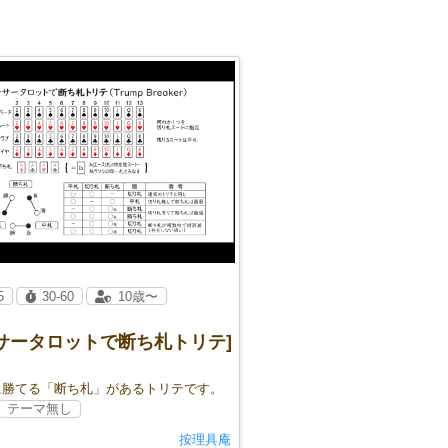
5
30-60
10歳〜
ッサータロットで断ち札トリテ]
に勝てる「断ち札」があるトリテです。
テーマ無し
按理具庵