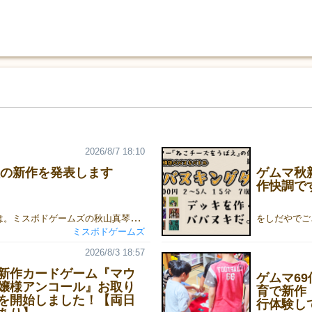
2026/8/7 18:10
6秋の新作を発表します
ゲムマ秋
作快調で
皆さん、こんにちは。ミスボドゲームズの秋山真琴です。ゲームマーケット2026秋まで約2ヶ月となりましたね。今回も早めに準備を進めることができていますので、少し早いですが、新作を発表することにします。■カードゲーム『しりとりんね』プレイ人数：2～7人プレイ時間：15分価格：2,000円（ゲームマーケット特価、通常価格：2,200円）作品紹介ページ：https://gamemarket.jp/game/188737ルールの公開や取り置き予約の受け付けは、8月10日（月）を予定しています！
ミスボドゲームズ
2026/8/3 18:57
新作カードゲーム『マウ
ゲムマ6
嬢様アンコール』お取り
育で新作『
を開始しました！【両日
行体験し