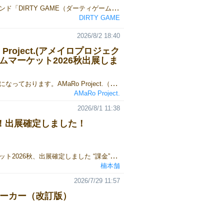
いつも当ブランド「DIRTY GAME（ダーティゲーム）」を応援いただき、誠にありがとうございます。私たちのデビュー作『DIRTY DEAL GAME』（ダーティディールゲーム）は、もともと地域のある学童保育所で出会った一人の男の子の「また遊びたい」という言葉から生まれたボードゲームです。子どもたちや先生方の温かい応援を背負って挑んだ『ゲームマーケット2026春』から2ヶ月。 2026年7月28日、私たちは感謝と結果を伝えるため、再びあの学童保育所さんへと向かいました。▼ゲームマーケット2026春の当日の様子はこちらhttps://gamemarket.jp/blog/198609/■ ゲームマーケット2026春 結果報告今回のゲムマで、私たち「DIRTY GAME」は、持ち込んだ81個のうち69個を頒布することができました！当日のブースの様子（ブース番号：J36）初出展の場合「50個売れたら成功」と言われる中で、それを大きく上回る結果を残すことができ、本当に胸をなで下ろしています。子どもたちや先生方の前でこの結果を報告したとき、皆さんが自分のことのように喜んでくれて、心の底から安心しました。初出展でありながら、これほど多くの方に応援していただき、しっかりと結果で応えられたこと。嬉しい気持ちと感謝、そして安堵感で胸がいっぱいです。実はゲムマの前、「まだ何も結果を出していない自分が、こんなに誰かに応援される存在になっていいのだろうか……」と不安になることもありました。だからこそ、みんなの笑顔を見れた瞬間、救われたような気持ちになりました。当日はゲムマのおみやげ話をしたり、応援のお礼として『DIRTY DEAL GAME』の記念グッズを子どもたち一人ひとりにプレゼントしたりと、終始和やかな時間に。プレゼントしたもの■ 新作『DIRTY EDGE GAME』をお披露目！そして……訪問の後半では、2026年11月にクラウドファンディングを予定している新作ボードゲーム、『DIRTY EDGE GAME』（ダーティエッジゲーム）のテストプレイ（先行体験会）を実施しました！プレイ中の様子ルールを説明すると、子どもたちはすぐに理解してくれ、全力で楽しんでくれました。印象的だったのは、初めて遊ぶ1ラウンド目の1回目の勝負。みんながルールをしっかり理解してくれたからこそ、「どこにお金をベットするか」を真剣に悩み、なかなかゲームが進まなかったことです（笑）。ルールの飲み込みが早い子もいて、本当に驚かされました。おかげさまで、テストプレイは大好評！「前のゲームも楽しかったけど、こっちもすごく面白い！」とボソッと呟いてくれた子がいて、思わず笑みがこぼれました。「20億円になった！」「あ〜！5億円になっちゃった……」と、所持金が変動するたびに嬉しそうに報告してくれる姿がとても印象的でした。■ 新作『DIRTY EDGE GAME』の魅力と最新情報『DIRTY EDGE GAME』（ダーティエッジゲーム）は、カジノのバカラでカードをめくる瞬間のような、あのハラハラドキドキ感を誰もが楽しめる心理戦ボードゲームです。今回の新作は、前作を遊んでくださった皆様からの貴重なご意見を反映し、より直感的で、誰でもスッと遊べるゲーム性へと進化させました。完全新作タイトル（拡張セットではないため、前作をお持ちでない方も楽しめます）プレイ人数：2人〜6人対応シーン： 友人同士の熱い心理戦はもちろん、ご家族でのファミリープレイ、教育・学童施設でのレクリエーションまで幅広く対応そして前作に続き、今回もクラウドファンディングでの先行予約販売を実施いたします！【新作クラウドファンディング情報】実施期間： 2026年11月1日（日）〜 11月29日（日）予定詳細： プロジェクトページ公開時期に合わせて順次発表いたします。プロジェクトページの準備が整い次第、改めてご報告いたしますので、ぜひ公式X（旧Twitter）のチェックをお願いいたします！■ 現場の熱気を動画でお届け！現場の熱気と子どもたちの楽しい雰囲気は、ぜひこちらの動画からご覧ください！https://youtu.be/JGl1ss5yyVY?si=YPM6hrWTfpQ86iWT皆さまにこの熱気をお届けできる日を楽しみにしております！
DIRTY GAME
2026/8/2 18:40
 Project.(アメイロプロジェク
ムマーケット2026秋出展しま
平素はお世話になっております。AMaRo Project.（アメイロプロジェクト）瀬田まみむめもです。ゲームマーケット2026秋について、当サークルは、1日目、10月17日 土曜日に出展いたします。ブースカットはこちらとなります。詳細については、以下のnote記事を御覧ください。note：【AMaRo Project.(アメイロプロジェクト)】ゲームマーケット2026秋出展します！
AMaRo Project.
2026/8/1 11:38
！出展確定しました！
ゲームマーケット2026秋、出展確定しました “課金”できるポーカー『ガチャポーカー』をリリースします！ 得点（VP）を削って石を買い、 その石でガチャを回す―― 令和の“新感覚”ポーカーです！ 詳細・予約情報は今後更新します！ お楽しみに！
楠本舗
2026/7/29 11:57
ポーカー（改訂版）