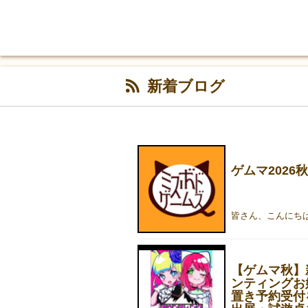
新着ブログ
ゲムマ202
【ゲムマ秋】
ンティングお
置き予約受付