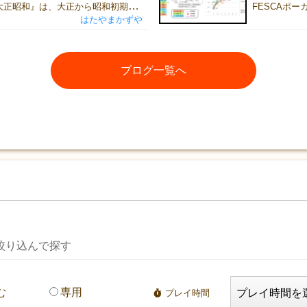
『ヒストリーオブ大正昭和』は、大正から昭和初期の政界を舞台に、プレイヤーが政界の黒幕となって権力争いを繰り広げる交渉・ドラフト・投票ゲームです。 各ラウンドでは、実在した政治家たちが次期首相候補として登場します。 第16代、22代内閣総理大臣 山本権兵衛 第19代内閣総理大臣 原敬 プレイヤーは政界の黒幕として一人の政治家の後ろ盾となり、その人物を首相へ押し上げるために暗躍します。支援した政治家が首相に就任すれば、大きな利益を得て影響力を拡大できます。しかし、他のプレイヤーもまた、それぞれの狙いを持って政界を動かそうとしています。交渉や駆け引き、ときには裏切りを駆使しながら、歴史の裏側で政界を操りましょう。 ゲームに登場する人物や事件は、すべて実在の歴史をモチーフにしています。 226事件の際に蹶起将校に投降を呼びかけた文言から 押し入った家で警備の甘さを説教した事件から 当時の政党や派閥、政治情勢、そして時代背景まで、できる限り史実を大切にしながらゲームへ落とし込みました。 一方で、本作は歴史の知識を競うだけのゲームではありません。大切なのは、歴史を正確に暗記していることではなく、政界の中でどのような判断を下すか？ということです。 「誰を味方につけるべきか。」「誰に票を売るべきか。」「どこで金を使い、どこで裏切るべきか。」 そんな判断を繰り返しているうちに、プレイヤーは自然と一人の"黒幕"として振る舞うようになります。 黒幕の一人 宰相 思惑どおりに政界を支配できれば優位に立ち、読み違えれば一気に窮地へ追い込まれるでしょう。実際の歴史でも、政治は決して一人の英雄だけで動いていたわけではありません。利害が交錯し、多くの人々の思惑がぶつかり合った結果として、歴史は形作られていきました。 本作で体験していただきたいのは、その「歴史の構造」です。 年号や人物名を覚えることではなく「なぜそのような出来事が起きたのか」を、ゲームを通して体感していただきたいと考えています。勝つために悩み、交渉し、裏切り、ときには協力した経験が、そのまま歴史への理解へとつながっていくはずです。 もし遊び終わったあとに、「この人物は実際にはどんな人だったんだろう」「この事件は本当にあったのかな」と興味を持っていただけたなら、作者としてこれ以上嬉しいことはありません。 『ヒストリーオブ大正昭和』は、歴史を知識として学ぶゲームではなく、歴史を体験するゲームです。 ぜひゲームマーケットで、この激動の時代を体験してみてください。
はたやまかずや
ブログ一覧へ
絞り込んで探す
む
専用
プレイ時間