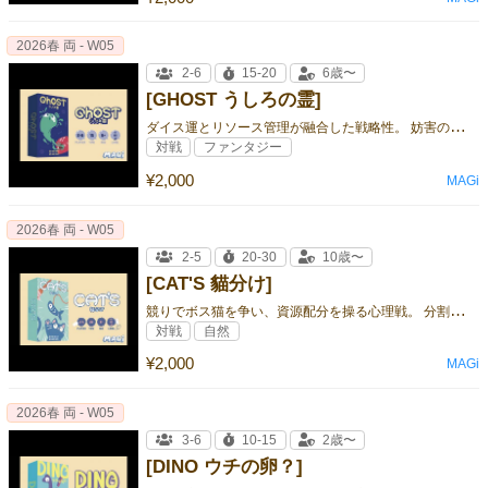
2026春 両 - W05
2-6
15-20
6歳〜
[GHOST うしろの霊]
ダ
イス運とリソース管理が融合した戦略性。 妨害の駆け引きと配置判断で、勝敗を左右する！
対戦
ファンタジー
¥2,000
MAGi
2026春 両 - W05
2-5
20-30
10歳〜
[CAT'S 貓分け]
競
りでボス猫を争い、資源配分を操る心理戦。 分割の駆け引きと多様な得点で、戦略の幅が広がる！
対戦
自然
¥2,000
MAGi
2026春 両 - W05
3-6
10-15
2歳〜
[DINO ウチの卵？]