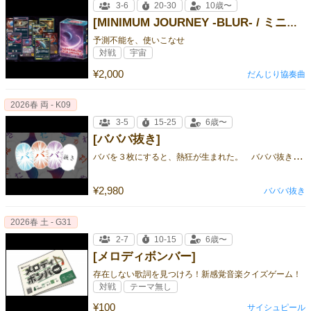
3-6
20-30
10歳〜
[MINIMUM JOURNEY -BLUR- / ミニマムジャーニー ブラー]
予測不能を、使いこなせ
対戦
宇宙
¥2,000
だんじり協奏曲
2026春 両 - K09
3-5
15-25
6歳〜
[バババ抜き]
バ
バを３枚にすると、熱狂が生まれた。 バババ抜きなら、また夢中になれる。
¥2,980
バババ抜き
2026春 土 - G31
2-7
10-15
6歳〜
[メロディボンバー]
存在しない歌詞を見つけろ！新感覚音楽クイズゲーム！
対戦
テーマ無し
¥100
サイシュピール