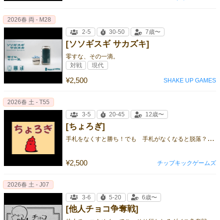
2026春 両 - M28
2-5
30-50
7歳〜
[ソソギスギ サカズキ]
零すな、その一滴。
対戦
現代
¥2,500
SHAKE UP GAMES
2026春 土 - T55
3-5
20-45
12歳〜
[ちょろぎ]
手
札をなくすと勝ち！でも 手札がなくなると脱落？！ な ゴーアウト
¥2,500
チップキックゲームズ
2026春 土 - J07
3-6
5-20
6歳〜
[他人チョコ争奪戦]