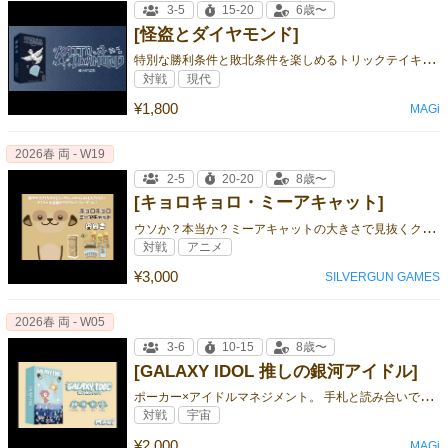
3-5
15-20
6歳〜
[怪盗とダイヤモンド]
特
別な勝利条件と敗北条件を楽しめるトリックテイキングゲームです
対戦
現代
¥1,800
MAGi
2026春 両 - W19
2-5
20-20
8歳〜
[キョロキョロ・ミーアキャット]
ウ
ソか？本当か？ミーアキャットの大きさで見抜くクライミングゲーム！
対戦
アニメ
¥3,000
SILVERGUN GAMES
2026春 両 - W05
3-6
10-15
8歳〜
[GALAXY IDOL 推しの銀河アイドル]
ポ
ーカー×アイドルマネジメント。 手札と読み合いでアイドルに賭け、最高のステージを勝ち取れ！
対戦
宇宙
¥2,000
MAGi