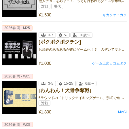
他
人チョコをめぐってこっそり行われるダイス争奪戦ゲーム！
対戦
現代
¥1,500
キカクケイカク
2026春 両 - M25
3-7
5-
10歳〜
[ポクポクポクチン]
お
焼香のあるあるが遂にゲーム化！？ のぞいてマネしてレッツ供養☆
¥1,000
ゲーム工房カコムタク
2026春 両 - W05
3-5
15-25
6歳〜
[わんわん！犬骨争奪戦]
6
ラウンドの「トリックテイキングゲーム」形式で進行する小型カードゲームですが、「クライミングゲーム（大富豪）」のカードの組み合わ
対戦
¥1,800
MAGi
2026春 両 - W05