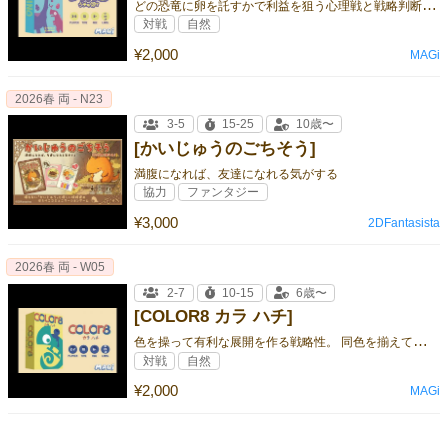
ど
の恐竜に卵を託すかで利益を狙う心理戦と戦略判断。 運と戦略で勝率を高め、特殊恐竜で展開が大きく動く！
対戦
自然
¥2,000
MAGi
2026春 両 - N23
3-5
15-25
10歳〜
[かいじゅうのごちそう]
満腹になれば、友達になれる気がする
協力
ファンタジー
¥3,000
2DFantasista
2026春 両 - W05
2-7
10-15
6歳〜
[COLOR8 カラ ハチ]
色
を操って有利な展開を作る戦略性。 同色を揃えて連続アクションが発生し、爽快な連鎖プレイが楽しめる！
対戦
自然
¥2,000
MAGi