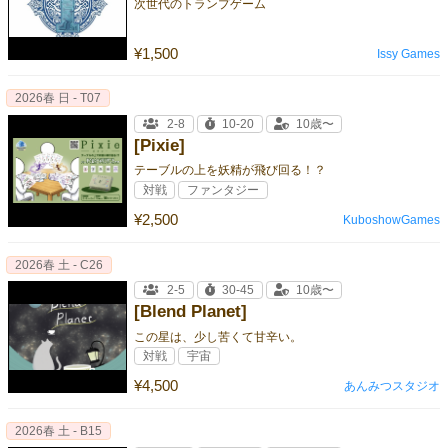
次世代のトランプゲーム
¥1,500
Issy Games
2026春 日 - T07
2-8
10-20
10歳〜
[Pixie]
テーブルの上を妖精が飛び回る！？
対戦
ファンタジー
¥2,500
KuboshowGames
2026春 土 - C26
2-5
30-45
10歳〜
[Blend Planet]
この星は、少し苦くて甘辛い。
対戦
宇宙
¥4,500
あんみつスタジオ
2026春 土 - B15