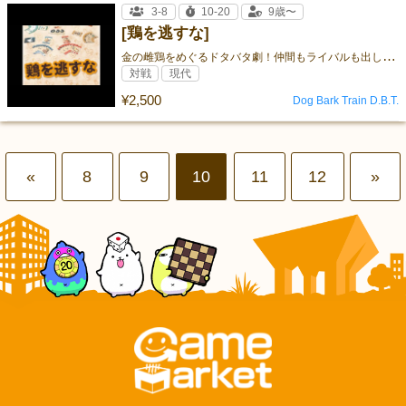
3-8
10-20
9歳〜
[鶏を逃すな]
金
の雌鶏をめぐるドタバタ劇！仲間もライバルも出し抜いて、富を独り占めしよう！
対戦
現代
¥2,500
Dog Bark Train D.B.T.
«
8
9
10
11
12
»