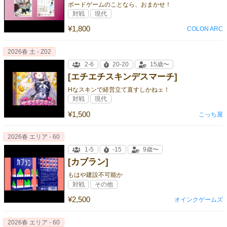
ボードゲームのことなら、おまかせ！
対戦
現代
¥1,800
COLON ARC
2026春 土 - Z02
2-6
20-20
15歳〜
[エチエチスキンデスマーチ]
Hなスキンで経営立て直すしかねェ！
対戦
現代
¥1,500
こっち屋
2026春 エリア - 60
1-5
-15
9歳〜
[カブラン]
もはや建設不可能か
対戦
その他
¥2,500
オインクゲームズ
2026春 エリア - 60