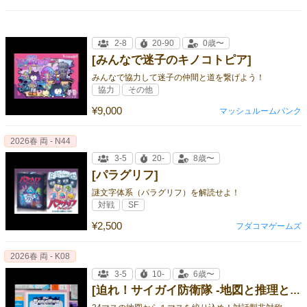
2-8
20-90
0歳〜
[みんなで迷子のキノコトピア]
みんなで協力して迷子の仲間と道を繋げよう！
協力
その他
¥9,000
マッシュルームパンク
2026春 両 - N44
3-5
20-
8歳〜
[パラグリフ]
謎文字体系（パラグリフ）を解読せよ！
対戦
SF
¥2,500
フダコマゲームズ
2026春 両 - K08
3-5
10-
6歳〜
[迫れ！サイガイ防衛隊 -地図と推理と時々うさぎ-]
2
4マスの地図から１マスを絞り込め！対話型非対称ロジックゲーム！