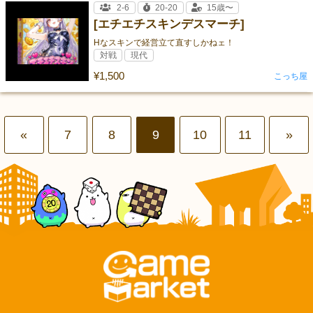
2-6
20-20
15歳〜
[エチエチスキンデスマーチ]
Hなスキンで経営立て直すしかねェ！
対戦
現代
¥1,500
こっち屋
«
7
8
9
10
11
»