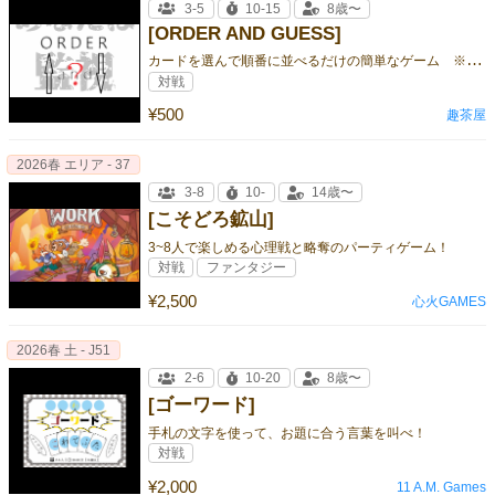
3-5
10-15
8歳〜
[ORDER AND GUESS]
カ
ードを選んで順番に並べるだけの簡単なゲーム ※あなたは監視されています。
対戦
¥500
趣茶屋
2026春 エリア - 37
3-8
10-
14歳〜
[こそどろ鉱山]
3~8人で楽しめる心理戦と略奪のパーティゲーム！
対戦
ファンタジー
¥2,500
心火GAMES
2026春 土 - J51
2-6
10-20
8歳〜
[ゴーワード]
手札の文字を使って、お題に合う言葉を叫べ！
対戦
¥2,000
11 A.M. Games