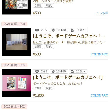
凶悪モンスターに全米が震撼！
対戦
現代
¥500
こっち屋
2026春 両 - P05
2-99
10-180
16歳〜
[ようこそ、ボードゲームカフェへ！ 実店舗拡張５種]
新
たに5店舗様のオーナー様が書いた実話に基づいたカードが追加！
対戦
現代
¥500
COLON ARC
2026春 両 - P05
2-99
10-180
16歳〜
[ようこそ、ボードゲームカフェへ！]
ボードゲームのことなら、おまかせ！
対戦
現代
¥1,800
COLON ARC
2026春 土 - Z02