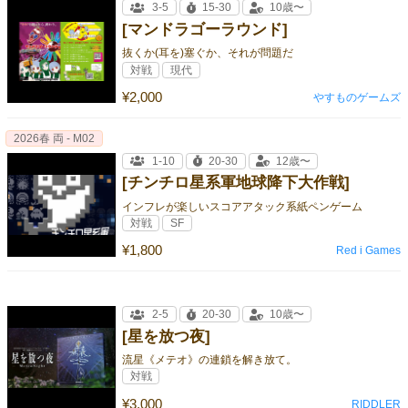
3-5
15-30
10歳〜
[マンドラゴーラウンド]
抜くか(耳を)塞ぐか、それが問題だ
対戦
現代
¥2,000
やすものゲームズ
2026春 両 - M02
1-10
20-30
12歳〜
[チンチロ星系軍地球降下大作戦]
インフレが楽しいスコアアタック系紙ペンゲーム
対戦
SF
¥1,800
Red i Games
2-5
20-30
10歳〜
[星を放つ夜]
流星《メテオ》の連鎖を解き放て。
対戦
¥3,000
RIDDLER