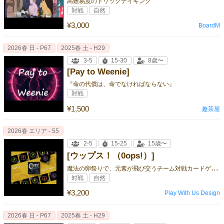
高難易度のトリックテイキング
対戦
自然
¥3,000
BoardM
2026春 日 - P67
2025春 土 - H29
3-5
15-30
8歳〜
[Pay to Weenie]
『命の代償は、命でなければならない』
対戦
¥1,500
趣茶屋
2026春 エリア - 55
2-5
15-25
15歳〜
[ウップス！（0ops!）]
魔
法の卵祭りで、元素が飛び交うチーム対戦カードゲーム！
対戦
自然
¥3,200
Play With Us Design
2026春 日 - P67
2025春 土 - H29