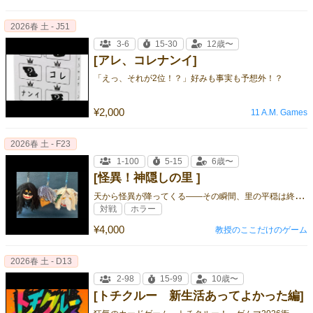
2026春 土 - J51
3-6
15-30
12歳〜
[アレ、コレナンイ]
「えっ、それが2位！？」好みも事実も予想外！？
¥2,000
11 A.M. Games
2026春 土 - F23
1-100
5-15
6歳〜
[怪異！神隠しの里 ]
天
から怪異が降ってくる――その瞬間、里の平穏は終わりを告げる
対戦
ホラー
¥4,000
教授のここだけのゲーム
2026春 土 - D13
2-98
15-99
10歳〜
[トチクルー 新生活あってよかった編]
狂
気のカードゲーム トチクルー！ ゲムマ2026衝撃の新バージョン登場！！