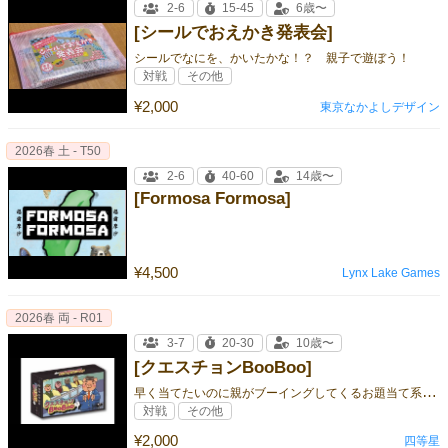
2-6
15-45
6歳〜
[シールでおえかき発表会]
シールでなにを、かいたかな！？ 親子で遊ぼう！
対戦
その他
¥2,000
東京なかよしデザイン
2026春 土 - T50
2-6
40-60
14歳〜
[Formosa Formosa]
¥4,500
Lynx Lake Games
2026春 両 - R01
3-7
20-30
10歳〜
[クエスチョンBooBoo]
早
く当てたいのに親がブーイングしてくるお題当て系ゲーム♪
対戦
その他
¥2,000
四等星