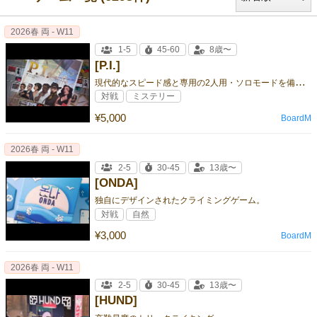
2026春 両 - W11
1-5
45-60
8歳〜
[P.I.]
現
代的なスピード感と専用の2人用・ソロモードを備え、完璧なリメイクとして帰ってきた推理の名作
対戦
ミステリー
¥5,000
BoardM
2026春 両 - W11
2-5
30-45
13歳〜
[ONDA]
独自にデザインされたクライミングゲーム。
対戦
自然
¥3,000
BoardM
2026春 両 - W11
2-5
30-45
13歳〜
[HUND]