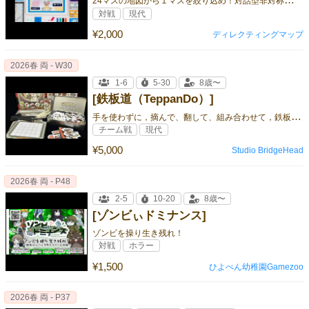
対戦
現代
¥2,000
ディレクティングマップ
2026春 両 - W30
1-6
5-30
8歳〜
[鉄板道（TeppanDo）]
手
を使わずに，摘んで、翻して、組み合わせて，鉄板焼きの謎を解く！
チーム戦
現代
¥5,000
Studio BridgeHead
2026春 両 - P48
2-5
10-20
8歳〜
[ゾンビぃドミナンス]
ゾンビを操り生き残れ！
対戦
ホラー
¥1,500
ひよぺん幼稚園Gamezoo
2026春 両 - P37