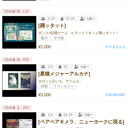
2026春 両 - L31
2-10
15-20
5歳〜
[踊ッタット]
ダンス×記憶ゲーム ピタッとドキッと踊ッタット！
協力
その他
¥2,000
ヤマダさんち
2026春 両 - P05
2-6
15-
6歳〜
[星猫メジャーアルカナ]
タロット占いも、ゲームも。
対戦
ファンタジー
¥3,000
COLON ARC
2026春 土 - Z02
3-8
20-20
8歳〜
[ペアペアキメラ、ニューヨークに現る]