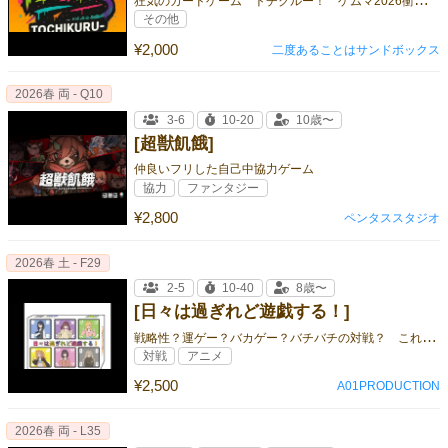
その他
¥2,000
二度あることはサンドボックス
2026春 両 - Q10
3-6
10-20
10歳〜
[超獣飢餓]
仲良いフリした自己中協力ゲーム
協力
ファンタジー
¥2,800
ペンタススタジオ
2026春 土 - F29
2-5
10-40
8歳〜
[日々は過ぎれど遊戯する！]
戦
略性？運ゲー？バカゲー？バチバチの対戦？ これひとつで全部遊べます！!
対戦
アニメ
¥2,500
A01PRODUCTION
2026春 両 - L35