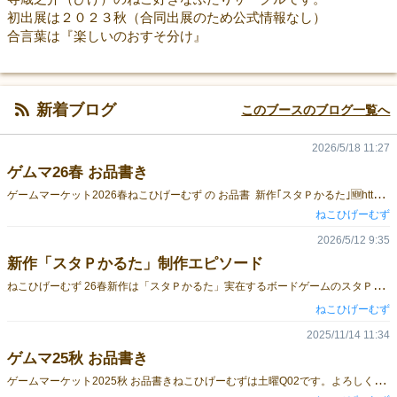
初出展は２０２３秋（合同出展のため公式情報なし）
合言葉は『楽しいのおすそ分け』
新着ブログ
このブースのブログ一覧へ
2026/5/18 11:27
ゲムマ26春 お品書き
ゲ
ームマーケット2026春ねこひげーむず の お品書 新作｢スタＰかるた｣🆕https://gamemarket.jp/game/187712 昭和レトロゲームシリーズグワッシャ！第四惑星語カードゲームhttps://gamemarket.jp/game/186161 60階建ての塔theカルタhttps://gamemarket.jp/game/186584 可愛いねこのメモリーゲームねこのみるユメhttps://gamemarket.jp/game/182884 土曜T08でお待ちしております！
ねこひげーむず
2026/5/12 9:35
新作「スタＰかるた」制作エピソード
ね
こひげーむず 26春新作は「スタＰかるた」実在するボードゲームのスタＰの決め方を取り札にした かるたです。 作品情報ページhttps://gamemarket.jp/game/187712 32のボドゲが登場するのですが｢どうやって選んだのか」について書こうと思います。 ・ヒントが作りやすいかスタＰかるたの読み札は、普通のかるたと違い読む項目が3つに分かれています。 最初のヒントからスタＰの決め方が推測出来ると、単純な記憶力（ボドゲ経験値）バトルにはならないので、ヒントの文章が作りやすいボドゲは採用率高め。 ・知名度はあるかスタＰの決め方が面白くてもタイトルを聞いて「何それ？知らない」となるとマニアックすぎてしまいます。調査の際には、某ボドゲ情報サイトの売上げTOP50を参考にさせていただきました。ある程度ボードゲーム歴がある方なら、｢遊んだことはなくても聞いた事はあるタイトル」になったと思います。⚠️知識には個人差があるのであくまで目安です⚠️ ・気になったら実際に遊べるか遊んだことのないボドゲ、聞いたこともないボドゲが出てきた時に｢このボドゲちょっと面白そう？｣と思ってもらえるかもしれません。なので、入手しやすいもの、ボドゲカフェに置いてある確率の高いものを優先しました。 つまり有名でスタＰの決め方も面白いけど、入手困難でプレ値になっているボドゲは、残念ながらボツ！ ジャンケン・最年少・最年長・そもそもスタＰが存在しない（同時手番）を除くと、グッと数は減るので最終的に100以上のボドゲを調べることに。 で、実際に遊べる32タイトルは何なの？それは…入手してお確かめください！説明書の最後にリスト化して載せておりますので。
ねこひげーむず
2025/11/14 11:34
ゲムマ25秋 お品書き
ゲ
ームマーケット2025秋 お品書きねこひげーむずは土曜Q02です。よろしくお願いします。新作 昭和レトロゲームシリーズ第一弾 グワッシャ！第四惑星語カードゲームhttps://gamemarket.jp/game/186161第二弾 60階建ての塔theカルタhttps://gamemarket.jp/game/186584 ねこのみるユメhttps://gamemarket.jp/game/182884 【予約受付中】2025年11月20日23:59までhttps://forms.gle/snwghAtuyPANccqF9