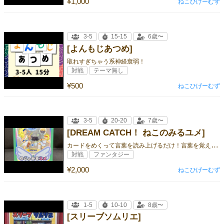
¥1,000
ねこひげーむず
3-5
15-15
6歳〜
[よんもじあつめ]
取れすぎちゃう系神経衰弱！
対戦
テーマ無し
¥500
ねこひげーむず
3-5
20-20
7歳〜
[DREAM CATCH！ ねこのみるユメ]
カ
ードをめくって言葉を読み上げるだけ！言葉を覚えてユメを完成させよう！
対戦
ファンタジー
¥2,000
ねこひげーむず
1-5
10-10
8歳〜
[スリーブソムリエ]