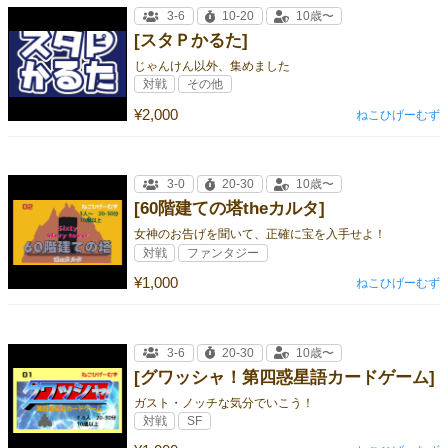
3-6
10-20
10歳〜
[スタＰかるた]
じゃんけん以外、集めました
対戦
その他
¥2,000
ねこひげーむず
3-0
20-30
10歳〜
[60階建ての塔theカルタ]
女神のお告げを聞いて、正確に宝を入手せよ！
対戦
ファンタジー
¥1,000
ねこひげーむず
3-6
20-30
10歳〜
[グワッシャ！第四惑星語カードゲーム]
ガスト・ノッチな気分でいこう！
対戦
SF