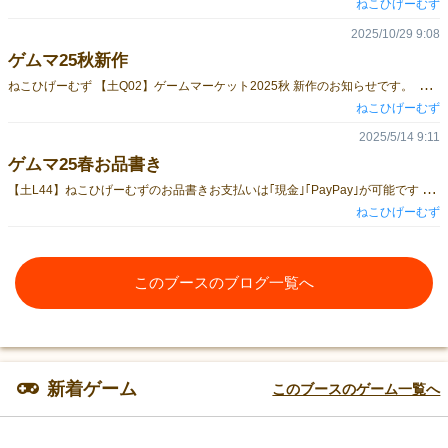
ねこひげーむず
2025/10/29 9:08
ゲムマ25秋新作
ね
こひげーむず 【土Q02】ゲームマーケット2025秋 新作のお知らせです。 今回から新しく『昭和レトロゲームシリーズ』が始動しました！ゲームデザイナーが、昭和ゲーセンゲームが好きなので趣味全開のシリーズです。 ☆シリーズ第一弾☆グワッシャ！第四惑星語カードゲーム↓ゲーム紹介ページ↓https://gamemarket.jp/game/186161 ☆シリーズ第二弾☆60階建ての塔theカルタ↓ゲーム紹介ページ↓https://gamemarket.jp/game/186584頒布価格は、ひとつ1,000円。大きめの名刺ケースにカードが100枚以上入っています。 予約受付中 2025年11月20日23:59までhttps://forms.gle/snwghAtuyPANccqF9
ねこひげーむず
2025/5/14 9:11
ゲムマ25春お品書き
【
土L44】ねこひげーむずのお品書きお支払いは｢現金｣｢PayPay｣が可能です 無料配布もあります！ゲスラブキャラコレ2025春 参加のカード ゲームマーケットの会場でお会い出来ると嬉しいです！
ねこひげーむず
このブースのブログ一覧へ
新着ゲーム
このブースのゲーム一覧へ