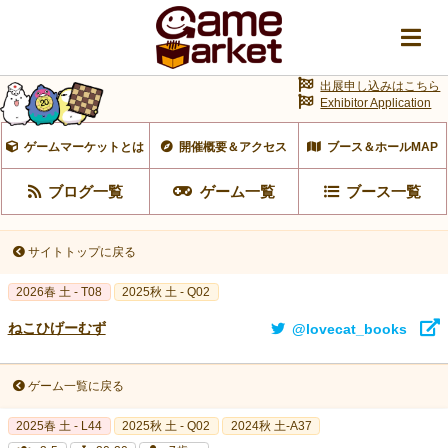
出展申し込みはこちら
Exhibitor Application
ゲームマーケットとは
開催概要＆アクセス
ブース＆ホールMAP
ブログ一覧
ゲーム一覧
ブース一覧
サイトトップに戻る
2026春 土 - T08
2025秋 土 - Q02
ねこひげーむず
@lovecat_books
ゲーム一覧に戻る
2025春 土 - L44
2025秋 土 - Q02
2024秋 土-A37