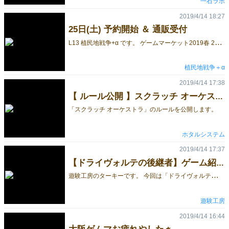
一石ラボ
2019/4/14 18:27
25日(土) 予約開始 ＆ 通販受付
L
13 植民地戦争+α です。 ゲームマーケット2019春 25日(土) の 予約受付を開始しました。 ⇒ ゲムマ 25日(土)に来られる方 向け 予約受付 ⇒ ゲムマ 25日(土)に来られない方 向け 通販 ・ BOOT販売 お品書きは以下の通りです。各ゲームの画像をクリックすると、HPに飛びます。 新作 公国のペレストロイカ 3500円（お一人様 2つまで） ローマの力 デザインのメガネ拭き 500円 教授ヘアーサロンへようこそ。 1000円 かる艦。 900円
植民地戦争＋α
2019/4/14 17:38
【 ルール公開 】スクラッチ オーケストラ
「スクラッチ オーケストラ」のルールを公開します。
ホタルシステム
2019/4/14 17:37
【ドライヴォルテの後継者】ゲーム紹介②～残留魔力と増幅～
遊
験工房のターキーです。 今回は「ドライヴォルテの後継者」のゲームの流れを紹介しつつ、魔術師同士の戦いをよりアグレッシブなものとする「残留魔力」と「増幅」という要素を紹介したいと思います。 前回記事：【ドライヴォルテの後継者】ゲーム紹介①～ドライヴォルテの魔術とは～ ●ゲームの流れ 「ドライヴォルテの後継者」のゲーム全体の流れはいたってシンプルです。 各プレイヤーが順番に手番を行い、呪文カードを使った「スペル」によって他のプレイヤーにダメージを与えて脱落させ、最後に残った人が勝利となります。 プレイヤーの手番の流れは次のようになっています。 プレイヤーの手番では最初に1枚呪文カードを引いて、「カードを使用してスペルを発動する」か「パスしてもう一枚引く」かのどちらかを実行できます。 その後、終了フェイズとして上限を超えた手札を捨てるなどするのですが、ここで「場に出したカードに関する処理」が2つ入っています。 これが、今回紹介する「残留魔力」と「増幅」に関連します。 ●残留魔力 ドライヴォルテの魔術では、無属性以外のスペルを使用するとその属性の魔力がその場に一定期間留まります。 ゲームシステム的には、スペルの発動や防御に使用した呪文カードが使用したプレイヤーの前に置かれ、一巡か二巡後まで場に残ることで表わされます。 例えば自分の手番で使用した呪文カードは、縦向きで自分の前に置かれます。 終了フェイズの1番目の処理で、無属性の呪文カードは捨て札になります。 2番目の処理で、この手番で使用した呪文カードが横向きになります。 次の手番の終了フェイズ1番目の処理で、この呪文カードも捨て札になります。 防御に使用した呪文カードの場合は、次の自分の手番で横向きになり、さらにその次の手番で捨て札になります。 このようにして場に残っている全プレイヤーのカードを、まとめて「残留魔力」と呼びます。 ●残留魔力による増幅 無属性以外のスペルを発動する際、使用した呪文カードと残留魔力に同じ属性のカードが合計３枚存在するごとに、ダメージが１増加します。 これが残留魔力によるスペルの「増幅」です。 増幅は重複することができ、場に６枚同属性のカードがあれば＋２ダメージも可能です。 理論上は、中位呪文の４属性（火・水・雷・風）は＋３ダメージまで、上位呪文の２属性（光・闇）は秘術カードもカウントする必要がありますが＋２ダメージまで可能です。 また、増幅にはスペルに使用する呪文カードも参照するため、残留魔力に一枚もない属性でも同じ属性の呪文カード３枚でスペルを発動すればそれだけで＋１ダメージすることも可能です。 （プレイングとして実用的かと言われると微妙ですが……） 手番の流れと残留魔力による増幅も紹介でき、「ドライヴォルテの後継者」の内容も９割がた説明できました。 次回はいよいよドライヴォルテの魔術の深奥、各プレイヤーに与えられた切り札である「秘術」をご紹介します。
遊験工房
2019/4/14 16:44