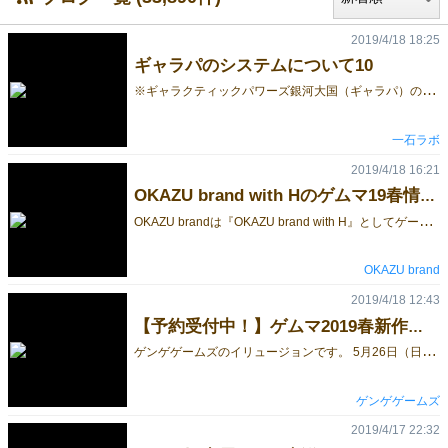
2019/4/18 18:25
ギャラパのシステムについて10
※
ギャラクティックパワーズ銀河大国（ギャラパ）のシステムについて、数回に分けて説明しています。 初めて見る方は、ぜひこちらから見てください。 今回ご紹介するのは、収入アクションです。 アクション7 収入 基本アクションは、これで最後になります。 収入アクションは、資金収入の値の資金を獲得した後、これまで紹介した6つのアクションのうち、任意の1つを実行できる、というアクションです。 他のアクションと違い、ラウンドの最後に、必ず全員が選択します。 このアクションにより、1ラウンドに１回は、必ずやりたいアクションができることになります。 資金を獲得してから、フリーアクションが行えますので、例えば資金が足りなくて施設建設がは選択できなかった、といった時に、このアクションで施設建設を行う、といった活用ができます。 しかし、気をつけなければいけないのは、このアクションで資金を使い切ってしまうと、次のラウンドには資金の必要な、施設建設や宇宙船開発が選択できない、ということです。 また、資金収入が10以上の場合に、資金の獲得をしないことで、3VPの勝利点を受け取ることもできます。 都市を多く建設して収入を増やした上で、このアクションで少しずつ勝利点を稼ぐ、というプレイングも、可能ではあります。 とはいえ、3VPというのは、勝利を掴むには、僅かな得点になりますので、それだけを続けても、なかなか勝利には結びつかないのですが…。 さて、次からは補助的なアクションを紹介していきます。 つづきはこちら。 ギャラクティックパワーズ銀河大戦、略してギャラパの取り置き予約を開始しました。 こちらのフォームから、お申し込みください。 また、コラボ割引については、こちらから。
一石ラボ
2019/4/18 16:21
OKAZU brand with Hのゲムマ19春情報 -新作『商売往来』『アクロス・ザ・ユナイテッドステイツ』『みんなのお茶請け』『平成クイズ合戦 アニメ編』など
O
KAZU brandは『OKAZU brand with H』としてゲームマーケット2019春にブースを出します。 ブース番号はB15 です。 OKAZU brand、Hammer Works、うっかり本圃の3サークル合同で企業ブースとなります。 OKAZU brandとしては、ゲームマーケット2019春に合わせて、新作を2作制作しております。 1つ目は『商売往来』です。 『商売往来』は商業都市オーサカの商人となり、カード交換で人脈を育てて注文をこなす、カード＆リソースマネジメントゲームです。 最初は限られたカードしか手元にありませんが、作戦を立てて交換し、自分の仲間をどんどん増やしたり、強化したりしていきます。 そうして、依頼者の要求を達成して、依頼者も強力な仲間としたり、勝利点を得て、勝利を目指しましょう！ 人数：2-5人 時間：30-45分 年齢：8歳以上推奨 価格：3,000円（イベント特別価格） ＞＞商売往来 特設サイト＜＜ 2つ目は『アクロス・ザ・ユナイテッドステイツ』です。 『アクロス・ザ・ユナイテッドステイツ』は19世紀アメリカで資産家となり、裏で鉄道会社を操って己の利益を上げる、株＆ネットワークビルディングゲームです。 鉄道会社カードをプレイして、その会社の鉄道路線を伸ばし、両脇にある駅のアクションをしていきます。 また、同じ鉄道会社カードを公開して、株として所持し、ゲーム終了時の多数を狙います。 人数：2-5人 時間：60分 年齢：10歳以上推奨 価格：4,500円（イベント特別価格） ＞＞アクロス・ザ・ユナイテッドステイツ特設サイト＜＜ それ以外にも以下のものを販売・展示します！ それと先日のゲームマーケット2019大阪で初登場の『メトロックス 追加マップ集』 『メトロックス 追加マップ集』 ゲムマ2018大阪・春に発売し、ゲームマーケット大賞も二次審査通過となった地下鉄テーマのシート記入型ゲーム 『メトロックス』 ゲムマ2018秋に発売した、自分の都市を育てるタイルプレイスメントゲーム『5×5シティ』 『5×5シティ』 同じくゲムマ2018秋に発売し、あの代表作が2人用となって帰ってきた『横濱紳商伝デュエル』 『横濱紳商伝デュエル』 ゲムマ2017秋に発売した、中量級のアクションプロットゲーム 『ねずみ海賊ラッタニア』 同じくゲムマ2017秋に発売した、かんたんアクションゲーム 『かうんとり』 ゲムマ2017春に発売し、ゲームマーケット大賞も二次審査通過となった重量級ゲーム 『エンペラーズ・チョイス』 同じくゲムマ2017春に発売し、おかげさまで3版となったカード配置ゲーム 『ひつ陣』 ゲムマ2016秋に発売し、おかげさまで3版となった協力カードゲーム 『オキドキ』 次に合同でブースを出すHammer Worksとうっかり本圃の紹介です。 Hammer Worksは、新作『みんなのお茶請け』と『5000兆チャレンジ』、『シティープラン スクウェア』を頒布予定です。 『みんなのお茶請け』 ふるまわれたお茶請けの中で、甘いものを狙い、酸っぱいものを避けましょう。 順番に1枚ずつカードを出し、カードの数値とお茶請けに書かれている数値により、誰かが何をいただくかが決まります。 状況に応じ、適切なカードを出す、シンプルなカードゲームです。 人数：3-6人 時間：20分程度 年齢：8歳以上 頒布価格：1,800円（予価） 詳細はHammer Worksのサイトをご覧ください。 ＞＞Hammer Works on the web＜＜ うっかり本圃は、『平成クイズ合戦 アニメ編』を頒布予定です。 平成30年間のアニメをゲームで振り返りましょう。 アニメ番組を（放映回数など）指定された順に並べるゲームです。 プレーヤーはアニメカードを1枚ずつ順番に並べていきます。 前の人が並べたカードが間違っていると思えばチャレンジ！ 裏面の正解を見て判定します。 人数：2-6人 時間：20分程度 年齢：15-50歳程度 頒布価格：1,800円（予価） 詳細はうっかり本圃のサイトをご覧ください。 ＞＞うっかり本圃 案内所＜＜ OKAZU brand with Hブース（B15）のゲームマーケット2019春向け予約ですが、 4月22日22:00から受け付ける予定です。 その際は本ブログや、Twitterなどでご案内いたします。 ちなみにOKAZU brand、Hammer Works、うっかり本圃の3サークル分を統括して受け付ける予定です。 是非ご利用ください。
OKAZU brand
2019/4/18 12:43
【予約受付中！】ゲムマ2019春新作『カウントダウンカクテル』
ゲ
ンゲゲームズのイリュージョンです。 5月26日（日）ゲームマーケット2019春2日目に販売いたします、新作『カウントダウンカクテル』の事前予約を受け付け中です！ 『カウントダウンカクテル』は、サイコロを使用した”バーテンダー・アクションゲーム”です。 2人から4人まで遊べるルールが2種類、さらに1人でも遊べるソロプレイルールも含めて3種類の遊び方ができるゲームとなっております。 サイコロを2個ふり、出目の合計と同じ数字のカクテルをとるかとらないか、というシンプルなルールですが、とれるカクテルは前にとったカクテルの数字より小さくなければならない、という”カウントダウン”のきまりがあります。 あまり小さい数字をとると次がとりづらい。しかし大きい数字が出るまで待っていたら他の人にとられてしまうかもしれないというジレンマのもと、サイコロをシェイクしまくるアクションゲームとなっております。 販売価格は1セット2000円です。 ご予約は以下のメールアドレスに必要事項をご記入の上送信してください。 こちらからの返信をもって予約完了と致します。 アドレス：gengegames@gmail.com 必要事項 ・お名前（ニックネーム可） ・連絡先（メールもしくは電話番号） ・数量 件名は「予約」とご記入下さい。 予約数には限りがございますので、メールの先着順に予約を受け付けし、 予定数量に達し次第終了いたします。 お早めの予約をお勧めいたします。 また、ご予約された方は5月26日 （5月25日には出展しておりませんのでご注意ください！） 13：00頃までに当ブース（S09）までお越しください。 ご予約されていてもお受け取りに現れない場合、販売してしまう場合があります。 合わせてご了承ください。 当日会場で皆様にお会いできることを心から楽しみにしております！ twitter:@iryujion
ゲンゲゲームズ
2019/4/17 22:32