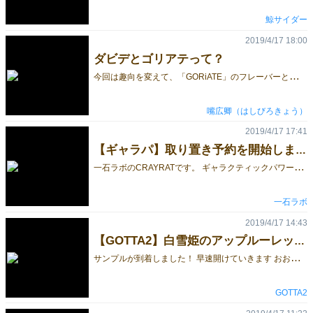
鯨サイダー
2019/4/17 18:00
ダビデとゴリアテって？
今
回は趣向を変えて、「GORiATE」のフレーバーとなっている。ダビデとゴリアテのお話しです。 ゲームの「GORiATE」についてはこちらへ [caption id="" align="alignnone" width="224"] （Wikipediaより）[/caption] ダビデとゴリアテの逸話は旧約聖書のサムエル記の中に出てきます。その当時、古代イスラエル王国はサウル王のもと、ペリシテ人と戦っていました。 戦いさなか、ペリシテ軍の中からの１人の戦士「ゴリアテ」がすすみでて、一騎打ちを申し出ます。 このゴリアテが身の丈3メートルはあろうかという巨人で、その勇ましさにイスラエル人達は恐れおののき一騎打ちに応じようとはしませんでした。 このときたまたま、兄の陣中見舞いにきていた羊飼いの少年ダビデは、一騎打ちに応じないイスラエル人達をやじるゴリアテに憤り、王に自分が一騎打ちに応じると申し出ます。 貸与された鎧や武器をことわり、羊飼いの杖とスリング、途中で拾った５個の石を手にゴリアテに向かっていきます。 ゴリアテの嘲笑にたいし、これは神の名のもとの戦いであると返したダビデは石をスリングで投擲しゴリアテの額に命中、一撃で昏倒させます。 ゴリアテが倒されたペリシテ人の軍勢は敗走し、ダビデは一躍ヒーローとなります。 その後も幾多の戦いに勝利し、名声を勝ちえたダビデはなんだかんだあってイスラエル王の座につきます。 さて、ゴリアテを一撃で昏倒せしめたスリングとはいったいどのような武器なのでしょうか。 上記の画像で左下の半裸の少年ダビデが右手に持っているのがスリング（投石器）です。 仕組みは単純で1本の布（あるいはそれに類するもの）に石を挟み込み、それを振り回し、遠心力をつけて投げつけるといったもの。 下の映像のような感じです。これはまさに百発百中といった感じですが、実際はそれなりに技術が必要です。 ダビデは羊飼いの時に狼などの害獣を追い払うために、このスリングの技術を習得したようです。 https://www.youtube.com/watch?time_continue=4&v=vDjL5uOs-8A （youtubeより） 「GORiATE」はただいま、取り置き予約を受付中です。 ゲムマ会場で確実に手に入れる為には予約をすることをオススメします。 予約はこちらからどうぞ。
嘴広卿（はしびろきょう）
2019/4/17 17:41
【ギャラパ】取り置き予約を開始しました（＆コラボ割）
一
石ラボのCRAYRATです。 ギャラクティックパワーズ銀河大戦、略してギャラパの取り置き予約を開始しました。 こちらのフォームから、お申し込みください。 取り置きは14時までとなっておりますので、14時までに受け取りが難しい場合は、予約時に必ず、ご連絡ください。 なお、今回、コラボサークル様のご協力により、気持ちばかりですが、コラボ割引をさせていただきます。 ギャラパをご予約いただき、コラボサークル様の対象商品をご購入の上、予約引取り時にご提示いただくと、300円の割引をさせていただきます。 コラボ対象作品については、ご予約は必須ではありませんが、売り切れ等で入手できなかった場合は、コラボ割引の対象とはなりませんのでご注意ください。 また、対象作品を複数、ご購入の場合でも、割引は重複せず、割引額は300円です。 コラボ割引を行う時間は、11:00～14:00となっています。 開始直後の混雑を避け、この時間内に、ギャラパの受け取りに来てください。 コラボサークル様と対象商品は、以下の通りです。 L18 ハッピーゲームズ様「幻影探偵団〈新装改訂版〉」 M21 ウニゲームス様「真贋のはざまで」 N44 BBBox様 「早撃ちパンツ！（コンプリート版、通常版）」 R22 HLKT工房様「デコピンスペースクラフト」 S08 まほろば様「Three Magic」 U10 森のコマさん様「ウィルスとロボの7日間」 なお、まだ予約するかどうかはわからないが、問い合わせしたい、あるいはリマインドメールが欲しい、という方は、こちらのコラボ割引お問い合わせフォームから、お問い合わせください。
一石ラボ
2019/4/17 14:43
【GOTTA2】白雪姫のアップルーレット【サンプル到着！】
サ
ンプルが到着しました！ 早速開けていきます おお！カードにシュリンクが！ 林檎のタイルもいい感じです 色もいい感じに印刷されてて最高でした！ 製品まであと一歩！
GOTTA2