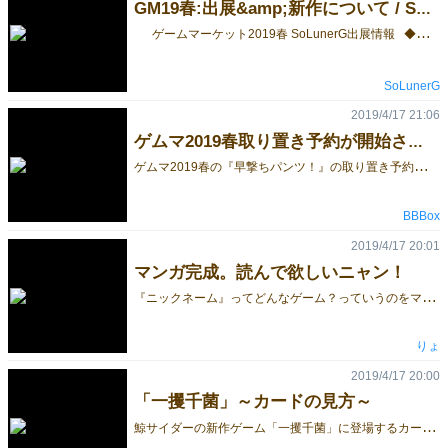
GM19春:出展&amp;新作について / SoLunerG
ゲームマーケット2019春 SoLunerG出展情報 ◆出展日 : 土曜日(5/25) ◆ブース番号 : S17-18 ◆SoLunerG 新作 :『FOGSITE 』 ?2-4 ⏳30’ ?10+ ?3,000(予価) プレイヤーは、遺跡ではぐれた仲間を探す「調査隊」と 侵入者の排除を目指す「ガーディアン」に分かれて対決します。 ガーディアンが徘徊する迷路は調査隊には見えないため、 マッピングで現在地を推理しながら手探りで進んでいきます。 ◆PAYASO 新作 :『キャバレーフォーカード』 ?2 ⏳5’ ?8+ ?500 たった3種4枚の手札で勝利/敗北条件を作るシンプルで奥深いカードゲームです。 ◆ブラウザでCPUと対戦◆ PAYASOが作者様とライセンス契約を結び、アナログゲームとして発売できることになりました。 近日、先行予約やルールなどの詳細情報を公開予定です。 続報にご期待下さい！
SoLunerG
2019/4/17 21:06
ゲムマ2019春取り置き予約が開始されたっ手羽！Yo!
ゲ
ムマ2019春の『早撃ちパンツ！』の取り置き予約がはじまった手羽！Yo！ でも、とりあえずお腹空いたから続きはあとで書きます。 ごちそうさま。 夕飯はぶっかけうどんでした。 取り置き予約はコチラ↓ https://forms.gle/4S3N8FEd1gDkbLKz5 早撃ちパンツ！以外のゲームもあるよ♪ ５月２５日はN４４の『BBBox』へ！ ホームページも作ったからよろしくね☆ https://bbbox.amebaownd.com/ BGVは『雲霧仁左衛門』でした～
BBBox
2019/4/17 20:01
マンガ完成。読んで欲しいニャン！
『
ニックネーム』ってどんなゲーム？っていうのをマンガにしました！ 知ってる方もそうでない方もぜひぜひ読んでください。 ----------------------------------------------------------- 【ゲムマ特別価格 2,000円(税込)】 予約フォームはこちら －＞ https://forms.gle/CRA7Q9V6KPCEuwh68 予約受付期間 5/23 22:00まで ----------------------------------------------------------- 最新情報はこちら↓ https://twitter.com/flowrishgames
りょ
2019/4/17 20:00
「一攫千菌」～カードの見方～
鯨
サイダーの新作ゲーム「一攫千菌」に登場するカードの見方をご紹介します。 ゲーム概要についてはコチラからご確認頂けます☆ 【其の一】カードの見方を教えて！～食べられるきのこ編～ 【其の二】カードの見方を教えて！～毒きのこ編～ 【其の三】カードの見方を教えて！～特殊カード編～※特殊カードについては別途1枚ずつ紹介します※ 予約受付中