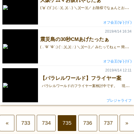
大阪ゲムマお疲れやしたぁ
(
:'φ`.('∮`;) (:∴)(, ,)(∴:) ＼;){ー-}(／ お陰様でなぁんとおら出展史上最大に売れたでなぁ！6個もこしらえたって全部完売！ 【うち三つはボドゲカフェのトリックプレイ様、賽翁様、ディスカバリー様に御厚意にて置かせてもらいましたｯ】 そして完売後も、さらに1品予約注文までされたったぁ！ ここまで、売れた勝因はやはり新しくなった ルールの簡略化にあったのであろう ルールを簡略化したってパーティゲーよりの アクションゲームにしたったんよね 春は出んけど 冬の東京ゲムマには出るでなぁ 大阪に遅れて おらのパワーアップしてよりあそびやすくなった、真・震災島は 冬に 都内上陸したったるでなぁ
オフ会王('φ`{-}'∮`)
2019/4/14 16:34
震災島の30秒CMあげたったぁ
(
．'Ф` 'Ф`:.) ('∴;)(,,)(:∴) ＼;){ー-}:／ みたってねぇー 簡易パーティルールのほうの紹介ｯ https://youtu.be/LTJC7EoQ-kU
オフ会王('φ`{-}'∮`)
2019/4/14 12:11
【パラレルワールド】フライヤー案
パラレルワールドのフライヤー案検討中です。 現状案はこんな感じ。 会場で見かけたら是非手に取って頂ければ幸いです。 裏面はパラレルワールドの概要を記載しています。 パラレルワールドが３分わかる説明動画です。 ゲームの世界観、システム、特徴をまとめています。 取り置き予約を受け付けております。 ４月２５日（土曜）のみ出展となります。 取り置き予約はこちら 【最新情報はこちらから】 公式Twitter 公式サイト ＠pleasulife
プレジャライフ
«
733
734
735
736
737
»