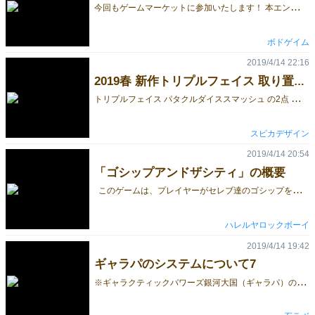
今
回もゲームマーケットに参加いたします！ 本エントリーは、当日販売する製品の紹介と、事前体験会のお知らせです。 【製品一覧】 ブンプ星人：分布図に置かれた宇宙人のチップから、相手の「感性」を 読み取る推理ゲーム！ サバンナスマイル：リアルなフィギュアをベストなタイミングで撮る、スマホを使った撮影ゲーム！ ピクテル：クリアカードを重ねてお題を伝える、コミュニケーションゲーム！ ピクテルライト：単体でも遊べる、テーマ別(ファニー・ホラー)カード30枚セット！ 当サークルボドゲイムは、1日目5/25(土)のみの出展で、ブースは【S-44】です。 前回、午前中で200部完売し好評を頂いた「ブンプ星人」の素材を丈夫にリニューアルし販売致します。 ※写真は開発中のプロトタイプです 旧作「サバンナスマイル」「ピクテル」「ピクテルライト」も合わせて持参します。 今回、初めて「事前体験会」にサークル出展することにしました！ ゲムマ事前体験会 イベント概要 ●日時:2019年 5月5日(日)10時～16時 ●場所: 幡ヶ谷区民会館 ●住所: 東京都渋谷区幡ケ谷3丁目4-1 ●最寄り駅: 京王新線「幡ヶ谷」駅北口 徒歩5分 ●参加方法：事前予約チケット制 ⇒参加申し込みはこちらから こちらに一足先に全作品を持ち込む予定です。遊んでみたい！という方は是非お越しください。 ※参加される方は、上記リンクから参加申し込み頂くか、HPリンクで詳細をご覧ください。 ゲームマーケットでは、試遊卓もありますので、是非ブースに遊びにきてください。 来場者・出展者のみなさま、どうぞよろしくお願いします！ 最新情報は、Twitterにて公開中です → @bodogeimu
ボドゲイム
2019/4/14 22:16
2019春 新作トリプルフェイス 取り置き予約も開始しています
ト
リプルフェイス パタクルダイススマッシュ の2点 特別価格で販売いたします 取り置き予約も開始しています。 こんばんは。 スピカデザイン 大下バルサラです。 2019春のゲームマーケットでは 2点の新作を出展いたします。 こんかいご紹介するのは、 正体隠匿ゲーム トリプルフェイス ≪概要≫ プレイヤーは、闇の組織員になり 内部に潜んだ 潜入捜査官をさがしていきます。 潜入捜査官になったプレイヤーは、闇の組織員やBOSSを倒すのが目的です。 メインの役職を1つ決め、これが陣営となります。 それとは別に、サブの役職（世間的に表向きの顔）を2つ決めていきます。 そこに、それぞれ 0~9 のデジタル数字をIDナンバーとして振り分け 各役職カードの下に重ねます。 このIDナンバーを少しずつ見せ合い、協力者として話しを持ちかけ 同じか連続した数字だった場合、二人でサブの役職の能力は発動します。 メインの役職は敵同士かも知れませんが・・・。 ≪役職一部ご紹介≫ 私立探偵・・・この役職は、素性を探ったり事件を解決に導く事はできますが、逮捕する権限はありません。その為、協力者と行動できた際には『メインの役職を見る事が出来ます。』 カフェ店員・・・この役職は、カフェに来る人の情報をそっと入手する事があります。その為、役職の下にあるIDナンバーを1段階だけ全員に見える状態にさせる事ができます。 公安警察・・・この役職は、IDナンバーを指摘して、合っていればその役職を排除する事ができます。 ユーチューバー・・・自分の知っている情報を公開できます。それはフェイクニュース（嘘）でも構いません。沢山の『いいね！』を貰うのが一番の目的です・・・。自分の正体を隠すのが本当の目的かも知れませんが・・。 その他いくつかの役職があります。 3っつの顔を使い分け、協力者を見つけ出し、敵対する組織と戦いましょう。 通常価格 2300 のところ ゲームマーケット特別価格 2000 でご用意いたします。 取り置き予約も開始しています https://forms.gle/9eLxqTqPNDt4XYvS6
スピカデザイン
2019/4/14 20:54
「ゴシップアンドザシティ」の概要
このゲームは、プレイヤーがセレブ達のゴシップを狙う記者となりスクープを狙います。 どういったゲームなのか、どのような点がオススメなのか。そのあたりをお伝えしたいと思います。 シンプルだけどアツイ！カード交換ルール 取引しよう。いいネタ用意してるぜ…… 親が山札からカードをめくる⇒他プレイヤーは山札からめくられたカードと交換してもよいと思うカードを伏せて出します。 親は、他プレイヤーが伏せて出したカードから「欲しい！」と思うカードを見つけ、山札からめくられたカードと交換します。 ただし伏せて出されたカードの「いる」「いらない」は順番にめくり都度決めなければなりません。 一度「いらない」と決め、次のカードをめくってしまったら、もう後戻りはできません。 親以外のプレイヤーは、親に渡したくないからと言って必要ないカードを伏せるのも考え物です。 なぜなら、親に選ばれなかったカードは、そのまま自分のものになるからです。 交換を悩ましくする足切り式得点システム 証拠を揃えておかないと事務所に揉み消されてしまう…… 色ごとのアイコンを数え、より多く集めていた記者が高得点となりますが、ただアイコンを多く集めればよいわけではありません。 カードには証拠の強さをあらわす数字も書いてあり、その色の数字の合計が5に満たない場合、どれだけアイコンを集めていても、得点計算に参加できません。 さらに悩ましくさせる2つ目の足切りシステム 身辺に気をつけていなかった記者は「知りすぎてしまった」代償を支払うことになる…… 厄介なことに、このゲームにはゴシップのアイコンと数字の他に、もう1つ「シールド」という存在があります。 ゲーム終了時、「シールド」を一番集められなかったプレイヤーはいくら高得点を取っていても脱落となります！ 目を見張る美しいイラスト 今回、イラストはPlan Rock BOØW E ヤマウチロックボーイ @Plan_E_games にお願いしております。 彼は自身もゲームデザインを行う人ですが、同人版・老師敬服などのイラスト/アートワークでも有名です。 今作でも素晴らしい手腕を発揮していただいております！ ……などなど、魅力あふれるゴシップアンドザシティ。 ご期待いただけると幸いです！
ハレルヤロックボーイ
2019/4/14 19:42
ギャラパのシステムについて7
※
ギャラクティックパワーズ銀河大国（ギャラパ）のシステムについて、数回に分けて説明しています。 初めて見る方は、ぜひこちらから見てください。 今回ご紹介するのは、技術研究アクションです。 アクション4 技術研究 技術研究アクションは、鉱石採掘、燃料精製、施設建設、宇宙船開発の4つのアクションの効率を向上させるアクションです。 このアクションには、3種類の使い方があります。 1つは、研究力が1以上の場合で、研究力を消費して、上記4つのアクションに関連する技術力(採掘技術、精製技術、建設技術、開発技術)を、1段階進歩させます。 例えば、採掘技術を進歩させると、鉱石採掘アクションで獲得できる鉱石の数が増えます。 また、研究力を2以上消費して、2種類以上の技術力を進歩させることもできます。 ただし、1種類の技術力を、1回の研究開発アクションで2段階進歩させることはできません。 2つ目は、研究力が0の場合で、研究力を1に上昇させます。 研究力が1以上の場合には、このアクションで研究力を上昇させることはできません。 研究力を2以上にしたい場合には、施設建設アクションで、研究所を建設するしかありません。 最後は、全ての技術力が、最大まで進歩している場合です。 この場合、技術研究アクションを行うと、即座に3VPの勝利点が得られます。 少し地味なアクションですが、技術力は、特に終盤で逆転できる要素に、大きく関わってきます。 地道に、技術研究を行って、技術力を養っておかないと、最終ラウンドで公開することになるかもしれません。 つづきはこちら。