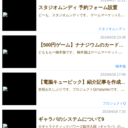
2019/4/17 11:22
スタジオムンディ 予約フォーム設置
ど
ーも。スタジオムンディです。 ゲームマーケット2019春の出品作品について予約フォームを設置いたしました！ ▼▼▼ご予約はこちらから▼▼▼ https://forms.gle/DRRHNBaMpchTsCwG6 ※予約は終了いたしました。（2019/5/23 追記） ご予約いただけるタイトルは以下の2つです。 ▼本格中量級ユーロゲーム、「ヘゲモニア戦記」 http://gamemarket.jp/game/ヘゲモニア戦記/ ゲムマ価格：5000円 ▼4才からあそべる、どうぶつの百人一首「ひゃっぴきっしゅ」 http://gamemarket.jp/game/ひゃっぴきいっしゅ/ ゲムマ価格：1500円 ご予約、どうぞよろしくお願いいたします。
スタジオムンディ
2019/4/16 23:38
【500円ゲーム】ナナジウムのカードが届きました！【新作】
ど
もももー楠本舗です。 楠本舗はゲームマーケット春に5/25土のみ試遊卓付きで出展します！ ゲムマに出展し始めて早6年目となりましたー。 今回はなんと2年ぶりに完全新作が出ます！ その名も『ナナジウム』 ついに先日カードも届きましたー。写真はこちら↓ 12枚で最大4人まで遊べる ドラフト×バッティング×ブラフ 風味なゲームとなっています 価格は500円！ ルールの詳細はまた後ほど！
楠本舗
2019/4/16 17:09
【電脳キュービック】紹介記事を作成しました。
皆
様お久しぶりです。プロジェクトQのqsyokuです。 ゲムマ2019春に頒布予定のオリジナルTRPGシステム「電脳キュービック」の紹介記事をnoteに投稿しました。システムの世界観やルールをざっくりと紹介しています。 紹介ページはこちら
プロジェクトQ
2019/4/16 7:25
ギャラパのシステムについて9
※
ギャラクティックパワーズ銀河大国（ギャラパ）のシステムについて、数回に分けて説明しています。 初めて見る方は、ぜひこちらから見てください。 今回ご紹介するのは、移動アクションです。 アクション6 移動 移動アクションは、地上、軌道上、亜空間の間で、宇宙船を移動させるアクションです。 移動開始時に、燃料を1個消費します。 そして、エンジンの能力によって、2～5ステップの移動が可能です。 ただし、軌道上から亜空間への移動には、転移装置が建設されている必要があります。 つまり、スタート地点である母星から、他の惑星に植民するためには、まず移転装置を建設することが、一つの目標となるわけです。 亜空間からの出現（他の惑星の軌道上に移動)するときは、特にそういった制限はありませんが、その惑星から出て行くためには、またその惑星に転移装置を建設しなければいけません。 計画的に移動していかないと、片道切符になってしまうこともあるわけです。 さらに、母星以外の惑星に到達するときには、宇宙海賊や宇宙嵐など、様々な惑星イベントが発生します。 このイベントは、7割がリスクで、致命的なものもあります。 このリスクを軽減するためには、宇宙船の探知機を強化しておく必要があったりします。 移動アクションは、入植には必要不可欠ですが、それほど多用するアクションではありません。 特にゲーム序盤では、移動できるのは地上と軌道上の往復だけになります。 軌道上に施設を建設するために、鉱石を運搬したり、宇宙船を軌道上に移動させて、燃料を精製して宇宙船の開発を行う、といった場合にしか、このアクションは使いません。 しかし、後半になると、他のプレイヤーとバッティングする可能性も高まりますので、タイミングが重要かもしれません。 つづきはこちら。