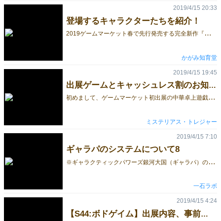
2019/4/15 20:33
登場するキャラクターたちを紹介！
2
019ゲームマーケット春で先行発売する完全新作『ダンジョン＆ダンゲロス』。今回は『プレイヤーキャラクターカード』について紹介していきます！ ◆プレイヤーキャラクターカードって？ このゲームを遊ぶ皆様の分身となって、魔人たちを率いるリーダーとして迷宮に挑むキャラクターです。敵に与えるダメージ、率いることのできる仲間の人数、迷宮をどれだけ探索できるか……などなど、攻略の上で重要なパラメータがプレイヤーキャラクターカードで決定します！ さらには魔人と呼ばれる彼らが使える不思議な特殊能力、『魔人能力』もついてくる！ 一人一人全く別の能力を持っているため、様々な組み合わせでプレイすることができます。 ◆四つのタイプ プレイヤーキャラクターカードはそれぞれ得意なことが違います。お互いの長所で短所を補い合ってダンジョンを突破しましょう。気になるタイプの種類はこちら！ 攻撃タイプ：モンスターとの接近戦に秀でたファイタータイプ。 体力タイプ：体力値に優れ、防御的な能力が多いナイトタイプ。 術士タイプ：遠距離攻撃に特化したメイジタイプ。接近戦は苦手。 探索タイプ：移動力に優れ、宝箱の解錠も得意とするシーフタイプ。 ◆こんなキャラクターたちがいるよ 各タイプから一名ずつプレイヤーキャラクターカードを紹介！ ゲーム中は各パラメータの数だけダイスを振り、出た中で好きな目を使用することができます。つまり、数字が大きければ大きいほどそのステータスが高いということ。また、中にはダイスの目が書いてあるパラメータも。それは振るまでもなく値が決定している固定値というものです。 ステータスのざっくりとした説明はここまで。それではプレイヤーキャラクターカードを見ていきましょう！ 剛腕のアーニー……高い腕力と体力で積極的に敵と戦っていける。戦闘開始時に敵を確率で即死させる能力『アポロ１１』も持っており、ガンガン敵を倒すことのできる強力なアタッカーだ。（殴られた敵は月まで吹っ飛んで死ぬ） 邪賢王ヒロシマ……迷宮を探索する能力は全く伸びないが、その他のステータスが優秀なキャラ。自身の血を操る能力『仁義なき戦い』はダメージを受けると相手にダメージを与え返すカウンター能力で、ひときわ高い体力とマッチしている。 友釣香魚……彼女の細腕では敵に有効なダメージを与えることは難しい。遠距離から攻撃できる頼もしい仲間をパーティに加え、彼らに敵の撃破を手伝ってもらおう。もし戦闘に入ってしまっても、男性特攻能力『災玉』で敵味方まとめて撃破することが可能……かもしれない。 鵺野蛾太郎……安定した腕力と探索力に加え、クワガタとコミュニケーションをとる能力『デビルシザース』で遠距離攻撃もできる万能なナイスガイ。ただし一匹狼なところがあり、成長して打ち解けるまで仲間に能力使用を指示するのは得意ではないようだ。 ＊ ダンジョン&ダンゲロス通常版には8人の、DX版には倍の16人ものプレイヤーキャラクターカードがついてきます。今後も紹介していく予定ですので、次回のキャラクター紹介もお楽しみに！ ※ゲームマーケット春の販売のご予約はこちらから！ 【ダンジョン＆ダンゲロス情報】 プレイ人数：１～５人 プレイ時間：120～150分 定価：7560円（税込） 公式サイト：http://dandd.cagami.net ゲーム概要：こちらから イベント情報：毎週金曜恒例ダンゲロス会（in東中野ディアシュピール） ※ゲムマ春分のご予約はこちらから！
かがみ知育堂
2019/4/15 19:45
出展ゲームとキャッシュレス割のお知らせ
初
めまして、ゲームマーケット初出展の中華卓上遊戯情報部です。 普段はnoteで中華圏のボードゲーム関連ニュースなどを配信したり、マーダーミステリーはいいぞと言いふらしたりしておりますが、このたび試験的に中国語のゲームを和訳付きで販売してみようと思い立ちました。 中国語のボードゲームはまだまだ日本ではマイナーで、noteでマイナーゲームを紹介したところで読者の方の側に入手経路がないんすよね。まずは道を作ろうかと。 中華圏のボードゲームってどうなん？ マーダーミステリーって何？ みたいなご質問も歓迎いたします。5/26（日）はぜひW09ブースにお立ち寄りください。 販売予定のゲーム（カッコ内はパブリッシャー名、価格は予定） 士農工商（Activate） 官僚・農民・職人・商人（中国の「士」は武士ではない）を集めて国を作る競り+拡大再生産のゲーム。得点は増やしたい、でもリソースが足りない！ そんなカツカツ感が味わえます。 通常価格：3,500円、キャッシュレス割価格（※）：3,300円 一枚一秒（原題『拼分奪秒』、Activate） 地震の被災者を助けることを目指す、スピード勝負のアクションパズルゲーム。あのタイルを、あのタイルをくれ！ と叫んでも、緊急時には物資が足りないのです。 通常価格：2,500円、キャッシュレス割価格：2,300円 動物世界（奈拉欧文化） 『賭博黙示録カイジ』の「エスポワール号編」を実写でリメークした中国映画『動物世界』（邦題：『カイジ 動物世界』）のグッズとして制作されたカードゲーム。情報量が多くてすみません。「限定ジャンケン」がベースになっています。なお、『カイジ 動物世界』はNetflixで見られます。ざわ……ざわ……。 通常価格：1,500円、キャッシュレス割価格：1,300円 詳しい内容は今後ご紹介していきます。 ※キャッシュレス割につきまして 私はボードゲームと同じくらいの熱量でキャッシュレス決済を愛しておりますので、以下の決済手段によるお支払をお受けいたします。 PayPay PayPal pixiv PAY 上記のいずれかの手段でお支払いいただく場合、それぞれ通常価格から200円引きでご提供いたします。インストールしたはいいけど使い方がようわからんという方は当日ブースでお尋ねください。（余裕があれば）ご案内します。 おすすめは20%キャッシュバックキャンペーン中のPayPayですが、キャンペーンがゲームマーケット当日まで続くかどうかは微妙なところですね。祈りましょう。（5/22追記：キャンペーン終わっちゃいましたね。それでも3%のポイントは付くのでお得です） キャッシュレス決済には煩雑な小銭のやり取りをしなくて済むというメリットがあります。ゲームマーケットのような即売会では来場者・出展者双方にとってうれしいはずなのでみんなどんどん使っていこうぜ。
ミステリアス・トレジャー
2019/4/15 7:10
ギャラパのシステムについて8
※
ギャラクティックパワーズ銀河大国（ギャラパ）のシステムについて、数回に分けて説明しています。 初めて見る方は、ぜひこちらから見てください。 今回ご紹介するのは、宇宙船開発アクションです。 アクション5 宇宙船開発 宇宙船は、鉱石や燃料といった資材を運搬する乗り物です。 未開拓の惑星には、施設を建設するために必要な鉱石がありませんので、まずは宇宙船で鉱石を運び込まなければならないのです。 しかし、初期状態の宇宙船は、非常に貧弱で、僅かな鉱石と燃料しか積載できず、移動力も少なくて、リスクを回避する性能もありません。 そこで、燃料と資金のコストを支払って、宇宙船部品を開発し、宇宙船の強化を行って、運搬の効率や安全性を高める必要があるのです。 また、宇宙船の開発状況は、ゲーム終了時に勝利点をもたらします。 さらに、宇宙船の部品を、全て最大まで開発している場合は、宇宙船開発アクションを実行することで、コストなしに3VPの勝利点を獲得することができます。 このように、宇宙船開発は、惑星への入植の次に、多くの得点につながる行動となります。 つづきはこちら。
一石ラボ
2019/4/15 4:24
【S44:ボドゲイム】出展内容、事前体験会のお知らせ