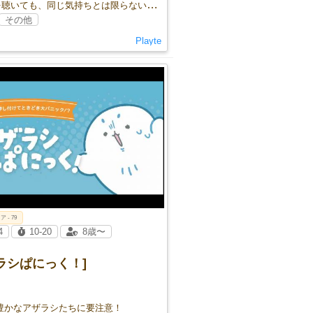
同じ音を聴いても、同じ気持ちとは限らない——。 音でつながる、感性協力ゲーム！
その他
Playte
ア - 79
4
10-20
8歳〜
ラシぱにっく！]
性豊かなアザラシたちに要注意！