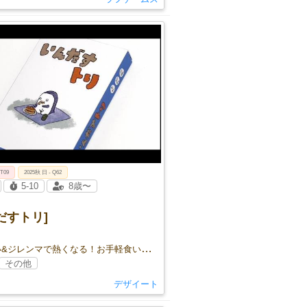
 T09
2025秋 日 - Q62
5-10
8歳〜
だすトリ]
読み合い&ジレンマで熱くなる！お手軽食いしんぼカードバトル！
その他
デザイート