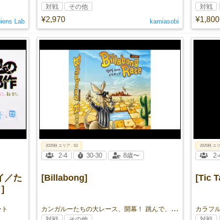
対戦
その他
対戦
¥2,970
¥1,800
iens Lab
kamiasobi
2025秋 エリア - 53
2025秋 エリ
2-4
30-30
8歳〜
2-
イ／た
[Billabong]
[Tic 
]
カンガルーたちの大レース、開幕！ 跳んで、回って、誰より早くビラボンを一周せよ！
ート
対戦
その他
対戦