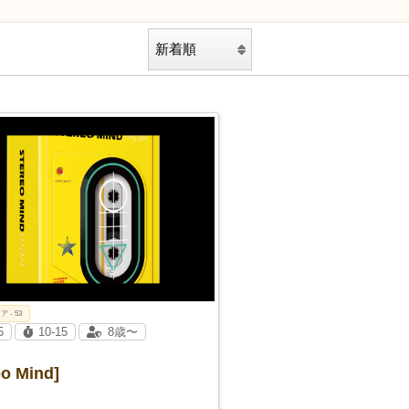
ア - 53
5
10-15
8歳〜
eo Mind]