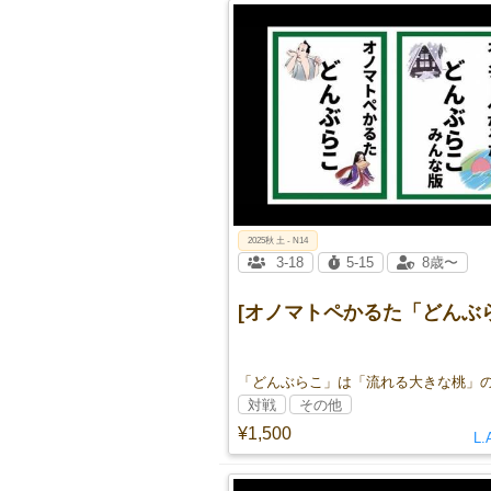
2025秋 土 - N14
3-18
5-15
8歳〜
[オノマトペかるた「どんぶ
対戦
その他
¥1,500
L.