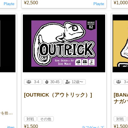
¥2,500
¥1,000
Playte
Playte
3-4
30-45
12歳〜
3-
[OUTRICK（アウトリック）]
[BA
ナガバ
視界ゼロのなか、海底から狙ったコインを拾い集めるスリリングなコレクションゲーム
対戦
その他
対戦
¥1,500
¥1,500
itten
ラフゲームズ