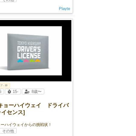
Playte
ア - 30
6
15-
8歳〜
ーキョーハイウェイ ドライバ
イセンス]
ョーハイウェイからの挑戦状！
その他