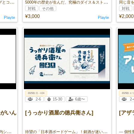
カギを集めて金庫を開けろ！ タイミングとコンボで大金をつかむ、スリル満点のカードゲーム！
5000年の歴史が生んだ、究極のダイス＆ストラテジー。 運と戦略が交錯する、古代から続く名作アブストラクト！
対戦
その他
対戦
¥3,000
¥2,000
Playte
Playte
2025秋 日 - U24
2025秋 エリ
2-6
15-30
6歳〜
2-
えいがいん
[うっかり酒屋の徳兵衛さん]
[アザ
3つのキーワードで映画を叫べ！――脳内シネマ対決、開幕！
待望の「日本酒ボードゲーム」！銘酒が迷い惑わす神経酔酌
— 個