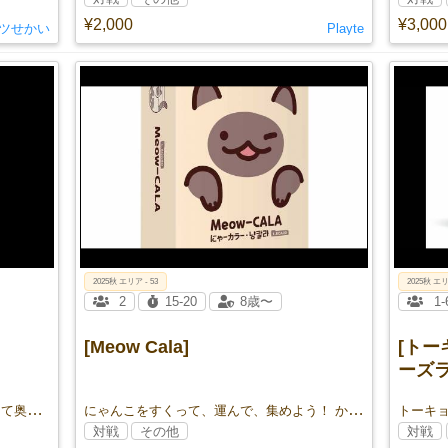
¥2,000
¥3,000
ツせかい
Playte
2025秋 エリア - 53
2025秋 エリ
2
15-20
8歳〜
1-
[Meow Cala]
[ト
ーズラ
5匹そろえたら、にゃん勝ち！ かわいくて奥深い、ねこの五目並べゲーム。
にゃんこをすくって、運んで、集めよう！ かわいさと知略が共演する、2人用キャット・マンカラ！
トーキ
対戦
その他
対戦