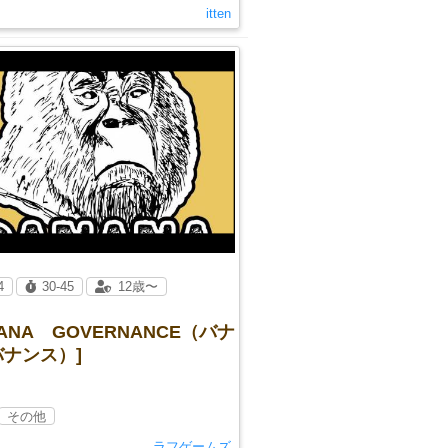
itten
4
30-45
12歳〜
NANA GOVERNANCE（バナ
ナンス）]
その他
ラフゲームズ