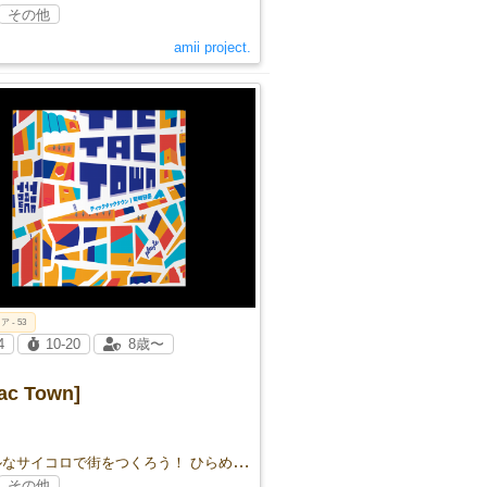
その他
amii project.
ア - 53
4
10-20
8歳〜
Tac Town]
カラフルなサイコロで街をつくろう！ ひらめきと戦略が光る、3段階の難易度を楽しめるロジックパズル！
その他