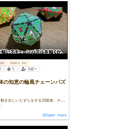
 P04
2025秋 日 - R02
0
5-
8歳〜
面体の知恵の輪風チェーンパズ
夜な夜な動き出しいたずらをする20面体。チェーンをピッタリとはめて、動かないように縛りつけろ！
@tigger_maze