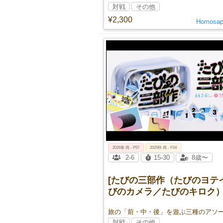
対戦
その他
¥2,300
Homosap
2026春 両 - P57
2025秋 両 - F04
2-6
15-30
8歳〜
[たびの三部作（たびのヨテ
びのカメラ／たびのキロク）
旅の「前・中・後」を遊ぶ三種のアソ
対戦
その他