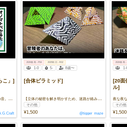
2026春 両 - P04
2025秋 日 - R02
2026春 両 -
1-0
5-
8歳〜
1-
らこ」]
[合体ピラミッド]
[20
ル]
「どんぶらこ」は「流れる大きな桃」の音。では「びょうびょう」は何の音？
【立体の秘密を解き明かすため、迷路が絡み合う空間に足を踏み入れた。 数字の謎を解き、この迷路から脱出する事が出来るのか！？】
その他
その他
¥1,500
¥1,500
A.G.Craft
@tigger_maze