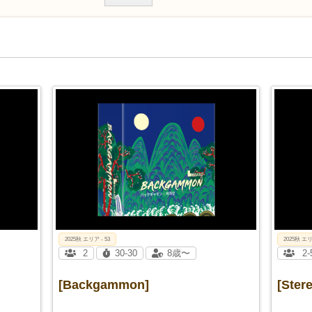
2025秋 エリア - 53
2025秋 エリ
2
30-30
8歳〜
2-
[Backgammon]
[Ster