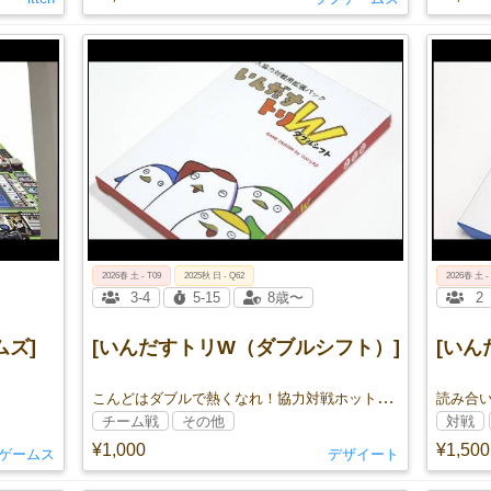
2026春 土 - T09
2025秋 日 - Q62
2026春 土 -
3-4
5-15
8歳〜
2
ズ]
[いんだすトリW（ダブルシフト）]
[いん
こんどはダブルで熱くなれ！協力対戦ホットケーキバトル！
チーム戦
その他
対戦
¥1,000
¥1,500
ゲームス
デザイート