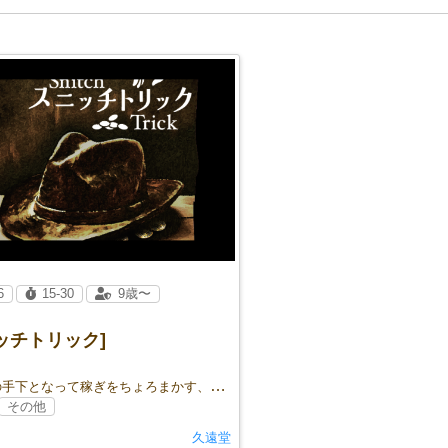
6
15-30
9歳〜
ッチトリック]
強盗団の手下となって稼ぎをちょろまかす、マストノットフォロー・トリックテイキング
その他
久遠堂