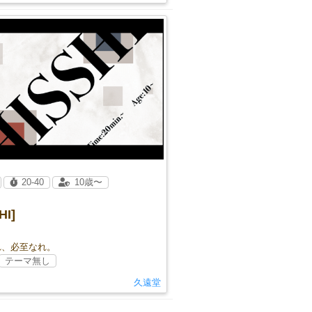
20-40
10歳〜
HI]
れ、必至なれ。
テーマ無し
久遠堂