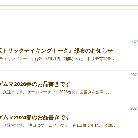
2026
D版トリックテイキングトーク』頒布のお知らせ
『トリックテイキングトーク』は2025/10/12に開催された、トリテ有識者をゲストに招いてトリテについて掘り下げるトークショーです。有料配信と現地観覧チケットの販売でしたが、有料配信購入の方から「後から見返したいが、配信だとアーカイブが1ヶ月間しか見られず残念」というご意見がございましたため、毎回有料配信を購入しなくても済むよう物理円盤を少量頒布いたします。 せっかくなら配信版とは差別化したいよね…ということでダイジェスト・字幕つき編集版となっておりますので、見やすくなったバージョンで視聴したい方、お手元に物理版を残しておきたい方、是非ご検討ください。※久遠堂は日曜のみ出展となるため、土曜はHLKT工房様(N-10)に少量委託させていただきます。
2026
ゲムマ2026春のお品書きです
こんにちは、久遠堂です。ゲームマーケット2026春のお品書きを公開します。久遠堂は2日目(24日/日曜日)のみの出展となりますのでご注意ください。
2024
ゲムマ2024春のお品書きです
こんにちは、久遠堂です。 明日はゲームマーケット春1日目ですね。 今回もギリギリとなりましたが、お品書きを公開します。 （久遠堂は土曜日のみの出展となりますのでご注意ください）