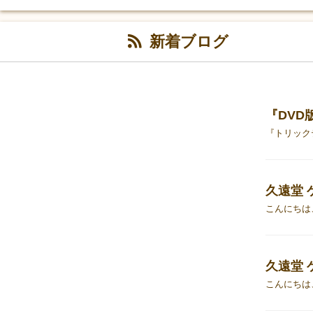
新着ブログ
『DV
久遠堂 
久遠堂 