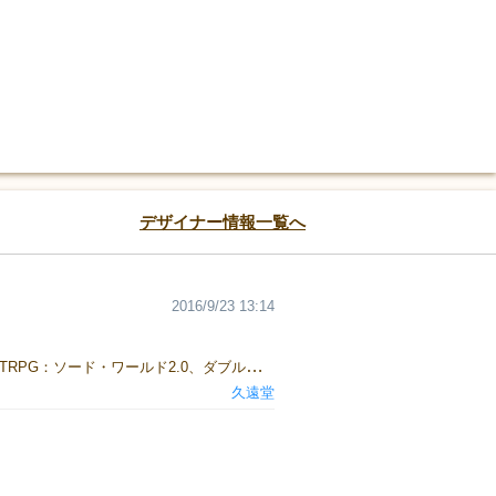
デザイナー情報一覧へ
2016/9/23 13:14
1983年東京生まれ A型 女性 好きなゲーム：プエルトリコ、カタン、アクワイア、ラブレター、セレスティア 好きなTRPG：ソード・ワールド2.0、ダブルクロス3rd、キルデスビジネス、ネクロニカ 好きな食べ物：アイスクリーム、オムライス、ラーメン 東京在住。 イラストレーター/デザイナー/イベント企画・運営など 真面目なお仕事の方は商業PN「ナカタヒサ」で活動しています。 「自分の欲しいと思ったものが売ってないなら、自分で作ってしまえ」って思って、 いろいろ作っています。
久遠堂