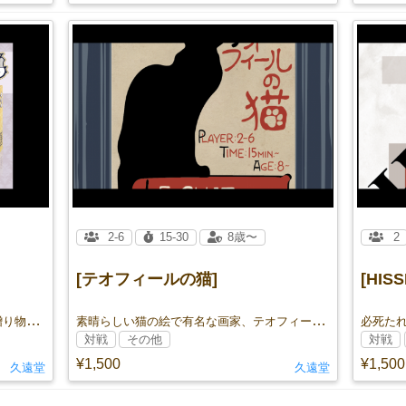
2-6
15-30
8歳〜
2
[テオフィールの猫]
[HISS
他の貴公子たちより印象に残るような贈り物を姫君へ届ける、選択・構築型ゴーアウト
素晴らしい猫の絵で有名な画家、テオフィール。「彼の作品で、まだ私が持っていない猫の絵があれば買いましょう」とコレクターは言った。
必死た
対戦
その他
対戦
¥1,500
¥1,500
久遠堂
久遠堂