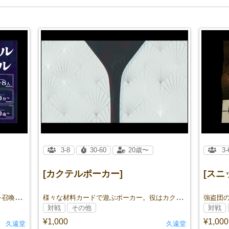
3-8
30-60
20歳〜
3-
[カクテルポーカー]
[スニ
キミの持つ【名刺〝コネクション〟】を召喚せよ！
様々な材料カードで遊ぶポーカー。役はカクテルのレシピ。
対戦
その他
対戦
¥1,000
¥1,000
久遠堂
久遠堂