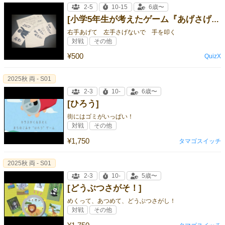
2-5
10-15
6歳〜
[小学5年生が考えたゲーム『あげさげっ！ β版』]
右手あげて 左手さげないで 手を叩く
対戦
その他
¥500
QuizX
2025秋 両 - S01
2-3
10-
6歳〜
[ひろう]
街にはゴミがいっぱい！
対戦
その他
¥1,750
タマゴスイッチ
2025秋 両 - S01
2-3
10-
5歳〜
[どうぶつさがそ！]
めくって、あつめて、どうぶつさがし！
対戦
その他