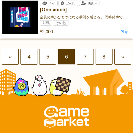
4-7
15-15
8歳〜
[One voice]
全
員の声がひとつになる瞬間を感じろ。 同時発声で謎の単語を導き出す、共感系ワードパーティーゲーム！
対戦
その他
¥2,000
Playte
«
4
5
6
7
8
»