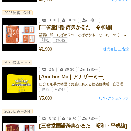
2025秋 両 - G44
3-10
10-20
8歳〜
[三省堂国語辞典かるた 令和編]
辞
書に載ったばかりのことばがかるになった！めくって楽しい、あたらしい！
対戦
その他
¥1,900
株式会社 三省堂
2025秋 土 - S25
2-5
30-30
13歳〜
[Another:Me｜アナザーミー]
自
分と相手の物語に共感しあえる価値観共感・自己理解コミュニケーションゲーム
協力
その他
¥5,000
リフレクションラボ
2025秋 両 - G44
3-10
10-20
8歳〜
[三省堂国語辞典かるた 昭和・平成編]