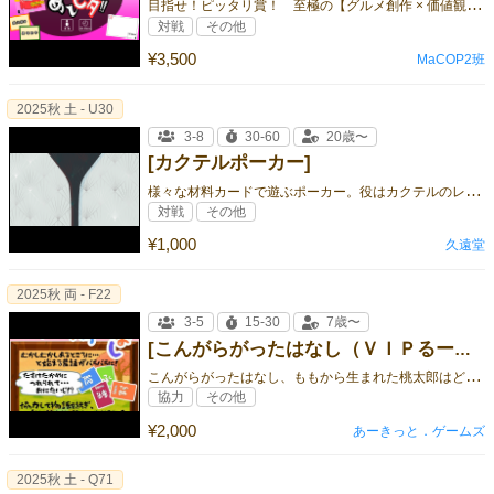
目
指せ！ピッタリ賞！ 至極の【グルメ創作 × 価値観共有ゲーム】爆誕！
対戦
その他
¥3,500
MaCOP2班
2025秋 土 - U30
3-8
30-60
20歳〜
[カクテルポーカー]
様
々な材料カードで遊ぶポーカー。役はカクテルのレシピ。
対戦
その他
¥1,000
久遠堂
2025秋 両 - F22
3-5
15-30
7歳〜
[こんがらがったはなし（ＶＩＰるーむ）]
こ
んがらがったはなし、ももから生まれた桃太郎はどこへ？
協力
その他
¥2,000
あーきっと．ゲームズ
2025秋 土 - Q71