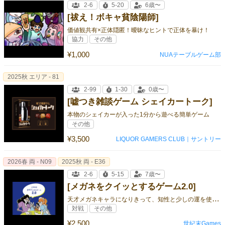
2-6
5-20
6歳〜
[祓え！ボキャ貧陰陽師]
価値観共有×正体隠匿！曖昧なヒントで正体を暴け！
協力
その他
¥1,000
NUAテーブルゲーム部
2025秋 エリア - 81
2-99
1-30
0歳〜
[嘘つき雑談ゲーム シェイカートーク]
本物のシェイカーが入った1分から遊べる簡単ゲーム
その他
¥3,500
LIQUOR GAMERS CLUB｜サントリー
2026春 両 - N09
2025秋 両 - E36
2-6
5-15
7歳〜
[メガネをクイッとするゲーム2.0]
天
才メガネキャラになりきって、知性と少しの運を使いながら頭脳戦を繰り広げるパーティゲーム！
対戦
その他
¥2,500
世紀末Games