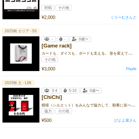
対戦
その他
¥2,000
くりーむさんど
2025秋 エリア - 53
-
-
0歳〜
[Game rack]
カ
ードも、ダイスも、ボードも支える。 形を変えて、ゲームをもっと快適に！
その他
¥3,000
Playte
2025秋 土 - L06
3-4
5-10
0歳〜
[ChiChi]
模
様（シルエット）をみんなで協力して、順番に並べていくゲームです。
協力
その他
¥500
ぴよよ屋さん