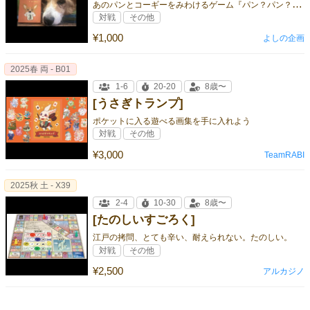
あ
のパンとコーギーをみわけるゲーム『パン？パン？コーギー？？をみきわめたい！』がついに３作目！
対戦
その他
¥1,000
よしの企画
2025春 両 - B01
1-6
20-20
8歳〜
[うさぎトランプ]
ポケットに入る遊べる画集を手に入れよう
対戦
その他
¥3,000
TeamRABI
2025秋 土 - X39
2-4
10-30
8歳〜
[たのしいすごろく]
江戸の拷問、とても辛い、耐えられない。たのしい。
対戦
その他
¥2,500
アルカジノ