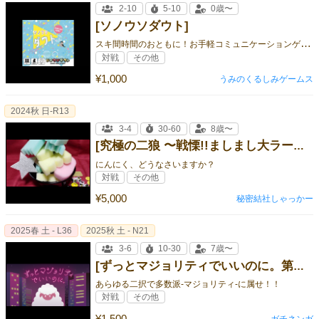
2-10
5-10
0歳〜
[ソノウソダウト]
ス
キ間時間のおともに！お手軽コミュニケーションゲーム！
対戦
その他
¥1,000
うみのくるしみゲームス
2024秋 日-R13
3-4
30-60
8歳〜
[究極の二狼 〜戦慄!!ましまし大ラーメンの晩餐〜]
にんにく、どうなさいますか？
対戦
その他
¥5,000
秘密結社しゃっかー
2025春 土 - L36
2025秋 土 - N21
3-6
10-30
7歳〜
[ずっとマジョリティでいいのに。第二版]
あらゆる二択で多数派-マジョリティ-に属せ！！
対戦
その他
¥1,500
ガチネンガ