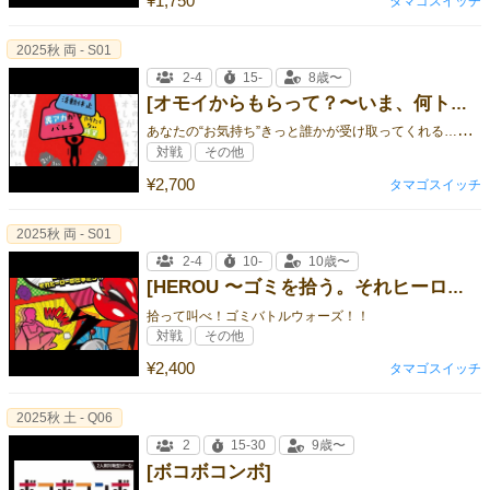
¥1,750
タマゴスイッチ
2025秋 両 - S01
2-4
15-
8歳〜
[オモイからもらって？〜いま、何トン？ 想いの押しつけあいバトル〜]
あ
なたの“お気持ち”きっと誰かが受け取ってくれる…かも！
対戦
その他
¥2,700
タマゴスイッチ
2025秋 両 - S01
2-4
10-
10歳〜
[HEROU 〜ゴミを拾う。それヒーローの仕事だろ？〜]
拾って叫べ！ゴミバトルウォーズ！！
対戦
その他
¥2,400
タマゴスイッチ
2025秋 土 - Q06
2
15-30
9歳〜
[ボコボコンボ]