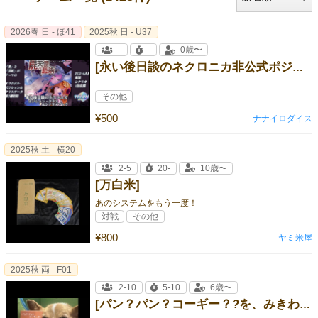
2026春 日 - ほ41
2025秋 日 - U37
-
-
0歳〜
[永い後日談のネクロニカ非公式ポジション・クラス&シナリオブック「屍天使の藝術」(してんしのげいじゅつ)]
その他
¥500
ナナイロダイス
2025秋 土 - 横20
2-5
20-
10歳〜
[万白米]
あのシステムをもう一度！
対戦
その他
¥800
ヤミ米屋
2025秋 両 - F01
2-10
5-10
6歳〜
[パン？パン？コーギー？?を、みきわめたい！３]