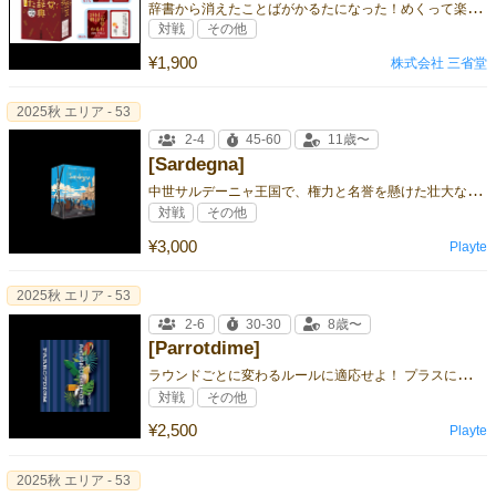
辞
書から消えたことばがかるたになった！めくって楽しい、なつかしい！
対戦
その他
¥1,900
株式会社 三省堂
2025秋 エリア - 53
2-4
45-60
11歳〜
[Sardegna]
中
世サルデーニャ王国で、権力と名誉を懸けた壮大な覇権争いが始まる——！ 貴族として島を支配し、最も影響力のある人物となれ！
対戦
その他
¥3,000
Playte
2025秋 エリア - 53
2-6
30-30
8歳〜
[Parrotdime]
ラ
ウンドごとに変わるルールに適応せよ！ プラスにもマイナスにもなるスコア条件を読み切り、頂点を目指せ！
対戦
その他
¥2,500
Playte
2025秋 エリア - 53