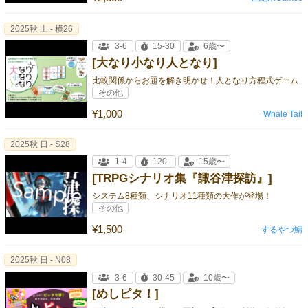
2025秋 土 - 横26
3-6
15-30
6歳〜
[大なり小なり人となり]
比較関係からお題を解き明かせ！人となり方程式ゲーム
その他
¥1,000
Whale Tail
2025秋 日 - S28
1-4
120-
15歳〜
[TRPGシナリオ集『諏谷津探訪』]
システム8種類、シナリオ11種類の大作が登場！
その他
¥1,500
するやつ鯖
2025秋 日 - N08
3-6
30-45
10歳〜
[めしピタ！]