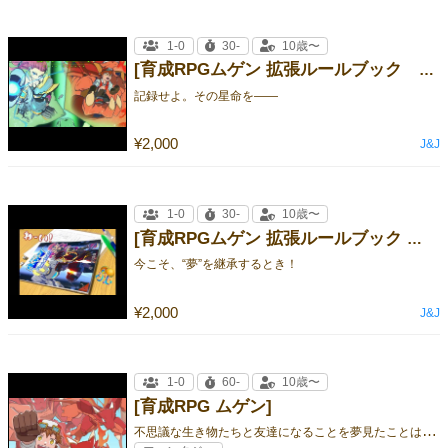
1-0
30-
10歳〜
[育成RPGムゲン 拡張ルールブック ガイアレコード]
記録せよ。その星命を――
¥2,000
J&J
1-0
30-
10歳〜
[育成RPGムゲン 拡張ルールブック ドリームサクセサー]
今こそ、“夢”を継承するとき！
¥2,000
J&J
1-0
60-
10歳〜
[育成RPG ムゲン]
不
思議な生き物たちと友達になることを夢見たことはありませんか？自由帳やノートの隅に想い描いた彼らと、もう一度会いに行きませんか？