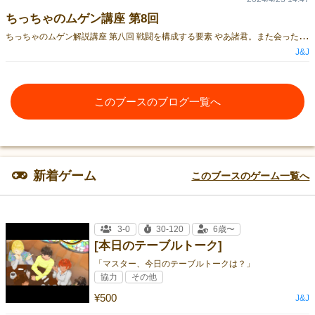
ちっちゃのムゲン講座 第8回
ち
っちゃのムゲン解説講座 第八回 戦闘を構成する要素 やあ諸君。また会ったな。 私はちっちゃ。“百獣の王”になるムゲンだ。 今回は、『戦闘を構成する要素』を、広く浅く解説していくぞ。 自分に合った戦い方、それに合った育て方を、今からイメージしてみるといいぞ。 ～ ①能力値とダメージ種別 ～ 戦闘において重要な、6つのステータスのことだ。 ・『体力』…いわゆるHP。疲労にも強くなり、育てやすくなる。 ・『筋力』…物理攻撃スキルのダメージを増やす。 ・『防御』…物理攻撃スキルのダメージを減らす。 ・『知力』…特殊攻撃スキルのダメージを増やす。 ・『抵抗』…特殊攻撃スキルのダメージを減らす。 ・『瞬発』…いわゆる素早さ。行動順や命中、回避に影響する。 これらの能力値の育成と、種族や属性の傾向、そしてスキルの習得を組み合わせを考え、 各々の戦い方を編み出していくわけだ。 さて、『物理』と『特殊』という、２つのダメージの区分についても解説しよう。 物理攻撃は、殴ったり、爪で切り裂いたり、そういった直接的な攻撃のことだ。 特殊攻撃は、炎を吐いたり、雷を放ったり、不可思議な現象を具象力によって引き起こす攻撃のことだ。 この物理と特殊の、どちらに寄せて育てるか、というのが、悩ましくもあり、楽しみでもある。 まず、物理方面については、筋力や防御は育成によって伸ばしやすい傾向がある。 装備や戦闘におけるポジションによって、ダメージも変化しやすいぞ。 一方で、知力や抵抗は育てるのが難しいが、これらの能力値は後々状態異常についても影響してくる。 特殊攻撃は属性をもっている場合が多く、属性相性が適用されやすいが、消費する具象力が多くなりがちだ。 ～ ②ポジションや戦況、状態異常など ～ 戦闘を構成するのは単なる攻撃とダメージだけではない。 ここではそうした要素について、いくつか紹介したいと思う。 まずはポジションだ。 前衛にいると、与える物理ダメージが増えるぞ。 一方で、後衛に下がっていれば、物理ダメージが減らせる。 物理攻撃を主軸に戦うキャラクターでなければ、後衛にいた方がいいだろう。 ただし、同じポジションに集まっていると範囲攻撃の標的にされやすいので、ほどよく分散した方が無難だ。 ちなみに飛行状態のキャラクターは、地上にいる敵に対して、これらの補正を両方得ることができるぞ。 次に戦況だな。 ムゲンの具象力によって、天候や戦いの場そのものが変化(したように認識)することもある。 〈晴天〉や〈水中〉といった戦況があるぞ。 最後に状態異常についてだ。 〈毒〉や〈呪い〉といった状態異常になると、戦闘中の行動に悪影響が出てしまうぞ。 スキルが強力になってくると、こうした状態異常を治すのにも苦労することになるな。 他にも、サイズ差による影響や、疲労による影響、 そしてもちろん属性相性など、戦闘において様々な工夫を施すことができるぞ！ ～ ③各属性や種族の傾向について ～ 今から、どんなムゲンを育てようかと具象力を高めている“刻む者”諸君もいることだろう。 そんな君たちのために、各属性や種族の戦闘における傾向を、代表的な初歩のスキルと共に解説しよう。 「本を買ってからのお楽しみ」と言いたいところだが、特別だぞ？ 歓喜し、感謝するといい！ …まあ実のところ、まだ解説してない用語が所々にあるのだがね。 ＜属性＞ ・光：HP回復なら任せて！ スキル例：『ここに光を』 CP:1/A/単体/光:回復 HP回復。回復量に+[TL]。 ・火：うおぉｯ！攻撃攻撃攻撃！！ スキル例：『ファイア！』 CP:1/A/単体/火:特殊 攻撃。ダメージに+[TL]。 ・土：位置取りを、見定めよ。 スキル例：『大地の盾』 CP:2/R/単体/土:- ダメージを-[TL×2]。自身のポジションが後衛の時、さらにダメージを-5。 ・金：かったい。 スキル例：『鉄壁』 -/常時/自身/-:- 『防御』の効果中、減衰値に加える親愛力のダイスの出目に+2する。 ・風：瞬発操作はお手の物。 スキル例：『烈風』 CP:2/A/単体/風:特殊 攻撃。ダメージに+[TL]。ダメージを与えた後、1ラウンドの間、対象のSを-5として扱う。 ・木：状態異常の回復もできるよ。 スキル例：『浄化の緑』 CP:1/A/単体/木:- 対象の状態異常を全て回復する。解除難易度が設定されている場合は回復できない。 ・氷：急所を狙う…！ スキル例：『雪華』 CP:2/A/単体/氷:特殊 攻撃。ダメージに+[TL]し、会心値を-1。 ・水：戦況を利用した戦略をご覧あれ！ スキル例：『蒼き世界の住人』 -/常時/自身/-:- 〈雨天〉〈水中〉のデメリットを受けない。 ・雷：まとめてシビれな！ スキル例：『サンダー』 CP:2/A/ポジション/雷:特殊 攻撃。ダメージに+[TL]。 ・闇：想い通りになどさせん。 スキル例：『負の認識』 CP:1/A/単体/闇:- 〈呪い〉を与える。TLが6以上の時、解除難易度を設定する。 ＜種族＞ ・ビースト：物理攻撃が得意。味方のサポートなどもできる。 スキル例：『ビーストライク』 CP:0/A/単体/無:物理 攻撃。ダメージに+[TL]し、会心値を-1。 スキル例：『ブレイブハウンド』 CP:1/A/単体/-:- 3ラウンドの間、対象が与える物理ダメージを+5。 ・ドラゴン：とにかく能力値が高い。属性を扱うのも得意。 スキル例：『ドラゴアタック』 CP:1/A/単体/所有:物理 攻撃。ダメージに+[TL]。 スキル例：『鏡守』 CP:1/R/自身/所有:- 特殊ダメージを-[TL+5]。さらに通常の属性相性に加え、攻撃側の〈A〉スキルの属性を能動側、このスキルの属性を受動側とした属性相性を適用する。(×の時は-10として扱う。) ・プラント：体力が高く、育てやすい。じっくりと戦うのが得意。 スキル例：『ポイズンパウダー』 CP:2/A/ポジション/木:- 〈毒〉を与える。TLが6以上の時、解除難易度を設定する。 スキル例：『光合成』 -/常時/自身/-:- 戦況が〈晴天〉の時、エンドフェイズに現在HPが[TL]回復。 さて、今回もこのくらいにしておこう。 いかがだっただろうか？君たちの具象力を高める一助となれば幸いだ。 いよいよ4月下旬だな。ゲームマーケット当日、4/27(土)にもこのコーナーは更新するぞ。 次回は、物語の進行役『ゲームマスター』について解説しよう。 では諸君、 ゲームマーケット土曜日【M63】で待っているぞ。さらばだ！！ ～ 終 ～
J&J
このブースのブログ一覧へ
新着ゲーム
このブースのゲーム一覧へ
3-0
30-120
6歳〜
[本日のテーブルトーク]
「マスター、今日のテーブルトークは？」
協力
その他
¥500
J&J