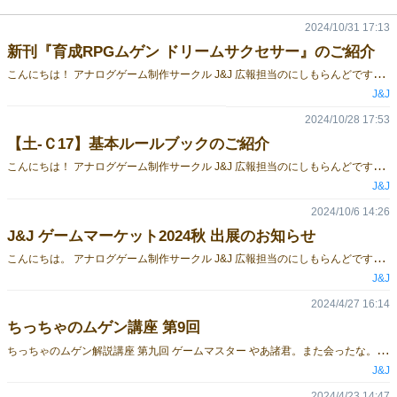
2024/10/31 17:13
新刊『育成RPGムゲン ドリームサクセサー』のご紹介
こ
んにちは！ アナログゲーム制作サークル J&J 広報担当のにしもらんどです。 さて、今度こそ！ 今回の新刊である『育成RPGムゲン 拡張ルールブック ドリームサクセサー』の紹介をさせていただきます。 こちらの拡張ルールブックは、既刊である『育成RPG ムゲン』基本ルールブックが必須となります。基本ルールブックって一体なんだ？という方は是非過去のゲムマブログをご覧下さい。 今回の新刊では ・新種族の追加 ・《“夢”の継承》システムの導入 ・NPCや世界観の増補 ・新たなサンプルシナリオ などを掲載する予定です。 ・新種族の追加 今までの ドラゴン種 ビースト種 プラント種 に加え、新たに とにかく頑丈でダイナミック！無機物や人工物などの姿をした『ゴーレム種』 誰よりも速く、遠く、高く……。主に鳥類など、翼をもつ生き物たちの姿をした『ウィング種』 人間と非常に近い姿をしており、アイテムや武器を扱うことが得意な『ネイバー種』 以上の3種族が追加されます！ もちろん、種族ごとの新たなスキルも収録していますよ。 ・“夢”の継承システムの導入 1年間の育成を終え、寿命を迎えたムゲンたちから“夢”を託される事ができるようになりました。 深い絆を結んだムゲンから“夢”を託されたエングレイバーは、その“夢”を受け継いだムゲンと出会い、再び新たな物語を紡ぐことができます。継承した数に応じて、キャラクター作成時のボーナスもありますよ！ ・NPCや世界観の増補 基本ルールブックに登場したNPCやハーモニックアカデミーのあるローネス地方など、『育成RPG ムゲン』を構成する世界が大幅に増補されます。 キャラクターの立ち絵やマップなどをイラストレーターさんにお願いして、とっても素敵に仕上げて頂きました。どうぞお楽しみに。 ・新たなサンプルシナリオ 今回の拡張ルールブックにて追加された要素を存分にお楽しみいただける、新たなサンプルシナリオを2本ご用意しました。どんな内容かは、ぜひその目で確かめてみてください。 さあ、ここまで拡張ルールブックのご紹介を簡単にさせていただきました。もちろんこれだけではありません。ここには書ききれないほど沢山の追加要素が目白押しな1冊となっております。 改めてお伝えしますと、今回の新刊である『育成RPGムゲン 拡張ルールブック ドリームサクセサー』は 既刊「育成RPG ムゲン」基本ルールブックが必須となります。 ぜひ、【土-Ｃ17】ブースにお立ち寄りの際は「ムゲン」の世界をお手に取ってご覧下さい。
J&J
2024/10/28 17:53
【土-Ｃ17】基本ルールブックのご紹介
こ
んにちは！ アナログゲーム制作サークル J&J 広報担当のにしもらんどです。 今回の新刊である『育成RPGムゲン 拡張ルールブック ドリームサクセサー』の紹介を。 と、言いたいところなのですが、 実はこちら『拡張』なので、本TRPGで遊んでいただくためには 『基本ルールブック』が必須となります。 ということでまずは、改めて『育成RPG ムゲン』基本ルールブックについてご紹介させてください！ 【商品情報】 制作：J&J (ゲーム制作サークル) 参加ジャンル：TRPG 参加日：11月16日 (ゲームマーケット2024秋 土曜日のみ)【土-Ｃ17】 作品名：『育成RPG ムゲン』 ムゲンとは、『幻素』と呼ばれる仮想粒子によって構成された不思議な生命体。 あなたは「ムゲンの存在を人々の心に刻む」という役割をもった『刻む者(エングレイバー)』や『ムゲン』自身となり、様々なセッションを行うことが出来ます。 共に食事をしたり、仕事をしたり、修行で鍛えたり、遊びを通して絆を深めたり……。育成方法は多岐にわたります。 あなたの想い描くキャラクターたちは、どんな物語を紡いでいくのでしょうか。 準備するものはこの基本ルールブックと、6面ダイス2個だけ！それだけですぐに遊べてしまうのもこのTRPGの魅力です。 サンプルシナリオ付きのルールブックは ゲームマーケット価格 3000円で販売予定です。是非お手にとってご覧ください！ 次回のブログでは『拡張ルールブック』について詳しくご紹介したいと思います。 続報を、待て！ 《X》 https://twitter.com/J_and_J_trpg
J&J
2024/10/6 14:26
J&J ゲームマーケット2024秋 出展のお知らせ
こ
んにちは。 アナログゲーム制作サークル J&J 広報担当のにしもらんどです。 この度J&Jはゲムマ2024春に引き続き、 ゲームマーケット2024秋 土曜日に2回目の出展をする事になりました。 今回はオリジナルTRPGシステム 『育成RPG ムゲン』の拡張ルールブックを新たにご用意し、更に皆様の「具象力」の幅を広げられるようになりました。 ↓お品書き↓ 既刊 『育成RPG ムゲン』 基本ルールブック(サンプルシナリオ付き) ゲムマ限定予定価格：3000円 新刊『育成RPG ムゲン ドリームサクセサー』 拡張ルールブック(新作シナリオ付き) ゲムマ限定予定価格：2000円 ※本TRPGで遊ぶためには基本ルールブックが必須です。 必要なのはサイコロ2つ🎲🎲 そしてあなたの想像力 具象力！ この本を片手に、あなただけの『ムゲン』を育て、あなただけの物語を描いてください。 拡張ルールブックでは従来の ビースト種 ドラゴン種 プラント種 に加え、 ゴーレム種 ウィング種 ネイバー種が新たに登場！ 新スキルはもちろん、新システムである 《“夢”の継承》に関しても追加されています。 あなただけの『ムゲン』を育て、あなただけの物語を描く。そしてその“夢”は、また次へと継承されるのです。 TRPGにご興味ある方は是非、そしてまだTRPGをやった事がないよ！という方も是非お気軽にお立ち寄りください。 ゲームマーケット2024秋 11/16(土)の部 ぜひよろしくお願いします！！！
J&J
2024/4/27 16:14
ちっちゃのムゲン講座 第9回
ち
っちゃのムゲン解説講座 第九回 ゲームマスター やあ諸君。また会ったな。 私はちっちゃ。“百獣の王”になるムゲンだ。 ゲームマーケット当日だな。ブースに来てくれた方は私の勇姿をご覧いただけただろうか。 今回は、物語の進行役『ゲームマスター』のマスタリングについて説明するぞ。 ～ ①シナリオの準備 ～ ゲームマスター(以下GM)は、まずシナリオの準備をしなければならない。 とはいえ、他のTRPGほど凝ったシナリオを特別用意する必要はない。 以前、『セッションの進行』について解説した時のことを思い出してほしいのだが、 セッションの半分は、プレイヤー(以下PL)のムゲンの育成によって構成されているからだ。 GMは、PLが行う育成と育成の合間にイベントを配置していくだけだ。 物語における、キャラクター同士の対話や、戦闘を行う場面などを演出すればいい。 イベントは毎回必ず行う必要はなく、GMのシナリオに合わせて設定するといいだろう。 また、『育成RPG ムゲン』は、ムゲンの育成と、彼らとの絆を描く物語を演出することに重点を置いている。 GMはPLたちが楽しめる舞台を用意すればいいのであって、物語における全てを手中に収める必要はない。 イベントをあまり設けずに、サクサクと育成を楽しむもアリだろう。 場合によっては、1回のセッションがあっという間に終わることもある。 そんな時は、もっと育成を先に進めたいというPLの想いに応え、続けてセッションを行うのもアリだぞ。 内容の濃い1話をじっくり楽しむもよし、気軽に連続したセッションを楽しむもよし。 共に卓を囲む仲間が皆楽しめる遊び方を選べばいい。 また、サンプルシナリオを3本掲載しており、すぐに遊ぶこともできるぞ。 製作者のシナリオを遊んだり、参考にしていただけたりすれば幸いだ。 シナリオを自作したいというGMは、『セッションの進行』の回で解説した、 各イベントにおける方針についても、合わせて確認していただければと思う。 ～ ②エネミーの準備 ～ GMが物語を演出するために用意した、PLたちの前に立ちはだかるNPCのことを『エネミー』というぞ。 エネミーには戦闘を行うためのデータがあり、GMはこれを準備する必要があるぞ。 エネミーには“ランク”という、そのエネミーの強さを表すステータスがある。 PLの育成期間に見合ったランクのエネミーを準備すべきだな。 また、その物語におけるエネミーの特殊性を演出するための、エネミー専用のスキルも存在する。 GMはこうしたスキルを任意でエネミーに習得させることができるが、バランスを考える必要があるな。 シナリオ同様、サンプルのエネミーも掲載されているぞ。 PL側で育成がしたかったと後悔したムゲンが何匹いたことか… エネミースキルを習得させるなどアレンジし、是非登場させてくれ。 さて、GMはセッション中、PLが楽しそうに育成を行っている時、管理する立場として育成を確認するだけ…。 大抵の場合、GMはこの苦痛に耐えられなくなる。 そこで、お伝えしたいことがある。 “GMはエネミーを育成することができる”(強調) そう。PLにぶつけるエネミーは準備するだけではない。なんとセッション中に育成することもできるのだ！！ 詳細は省かせてもらうが、PLの真横でニタニタしながらエネミーを育成し、圧をかけるのも一興だ。 GMも育成を楽しんでくれたまえ。 ～ ③『これからよろしく』 ～ ゲームの進行役として、GMにはある程度世界観やルールを把握してほしいのだが、 いきなりそれら全てを理解することは難しいだろう。 そこで、1つ目のサンプルシナリオ『これからよろしく』を読んでいただきたい。 育成や戦闘の方法を、遊びながら覚えることができるチュートリアル用シナリオとなっているぞ！ また、GMが本シナリオを円滑に進行できるように、NPCの台詞も多く用意させてもらった。 ぜひ一度、とりあえず一回、気軽に遊んでみてはいかがだろうか？ さて、今回もこのくらいにしておこう。 ゲームマーケット当日を過ぎても、このコーナーは更新があるかもしれない。 気になること、解説してほしいことなどあれば、是非ご意見いただきたい。 では諸君、ムゲンの世界を存分に楽しんでくれたまえ。さらばだ！！ ～ 終 ～
J&J
2024/4/23 14:47