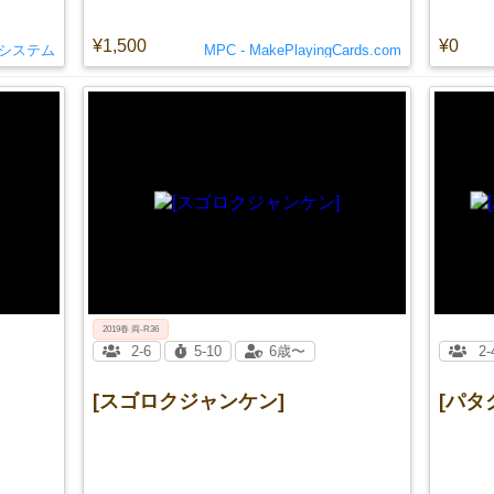
¥1,500
¥0
システム
MPC - MakePlayingCards.com
2019春 両-R36
2-6
5-10
6歳〜
2-
[スゴロクジャンケン]
[パタ