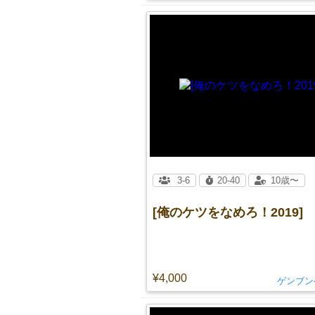
3-6
20-40
10歳〜
[俺のケツをなめろ！2019]
¥4,000
ゲンブン