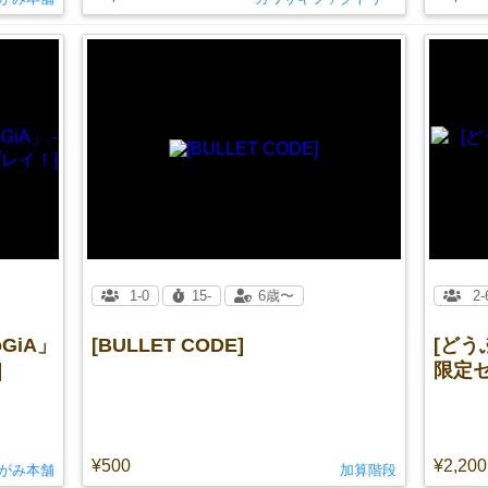
1-0
15-
6歳〜
2-
oGiA」
[BULLET CODE]
[どう
]
限定セ
¥500
¥2,200
がみ本舗
加算階段