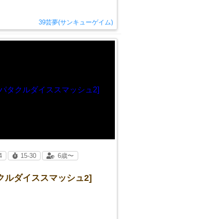
39芸夢(サンキューゲイム)
4
15-30
6歳〜
クルダイススマッシュ2]