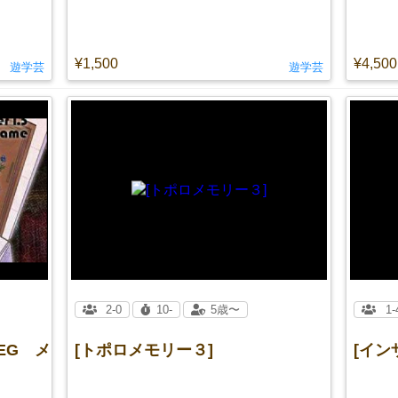
¥1,500
¥4,500
遊学芸
遊学芸
2-0
10-
5歳〜
1-
EG メ
[トポロメモリー３]
[イン