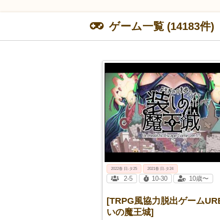
ゲーム一覧 (14183件)
2022春 日-タ25
2021春 日-タ24
2-5
10-30
10歳〜
[TRPG風協力脱出ゲームUR
いの魔王城]