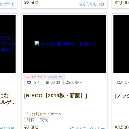
¥2,500
¥2,000
クボーイ
もぐらのしっぽ
2021春 両-カ01
2021大阪 Q02
2-4
30-30
8歳〜
1-
君にな
[R-ECO【2019秋・新版】]
[メッ
ペルゲン
ゴミ分別カードゲーム
対戦
現代
¥2,000
¥3,500
がみ本舗
カワサキファクトリー