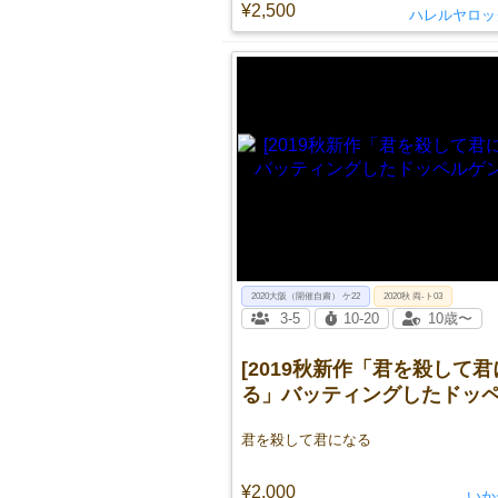
¥2,500
ハレルヤロッ
2020大阪（開催自粛） ケ22
2020秋 両-ト03
3-5
10-20
10歳〜
[2019秋新作「君を殺して
る」バッティングしたドッ
ガーを倒せ！]
君を殺して君になる
¥2,000
いか