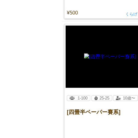
¥500
くらげ
1-100
25-25
10歳〜
[四畳半ペーパー賽系]