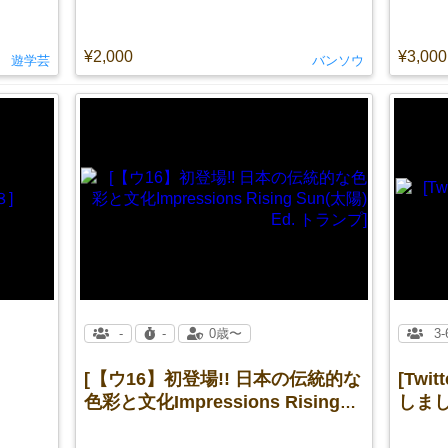
¥2,000
¥3,000
遊学芸
バンソウ
-
-
0歳〜
3-
[【ウ16】初登場!! 日本の伝統的な
[Tw
色彩と文化Impressions Rising
しまし
Sun(太陽) Ed. トランプ]