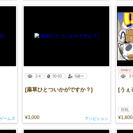
2024春 土 -
2-4
30-50
9歳〜
3-
[薬草ひとついかがですか？]
[うぇ
対戦
¥3,000
¥1,800
ゲームズ
アソビション