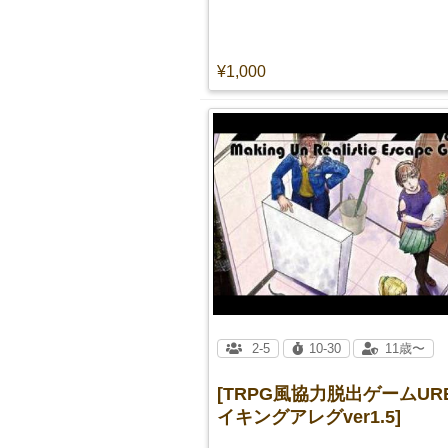
¥1,000
2-5
10-30
11歳〜
[TRPG風協力脱出ゲームUR
イキングアレグver1.5]