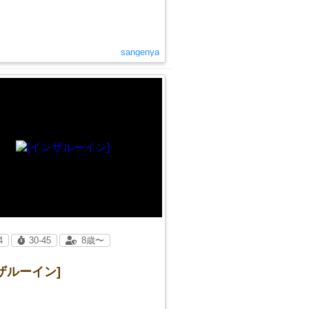
sangenya
4
30-45
8歳〜
ザルーイン]