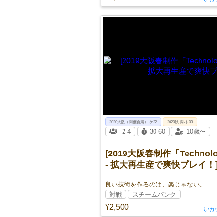
2020大阪（開催自粛） ケ22
2020秋 両-ト03
2-4
30-60
10歳〜
[2019大阪春制作「Technol
- 拡大再生産で爽快プレイ！
良い技術を作るのは、楽じゃない。
対戦
スチームパンク
¥2,500
いか