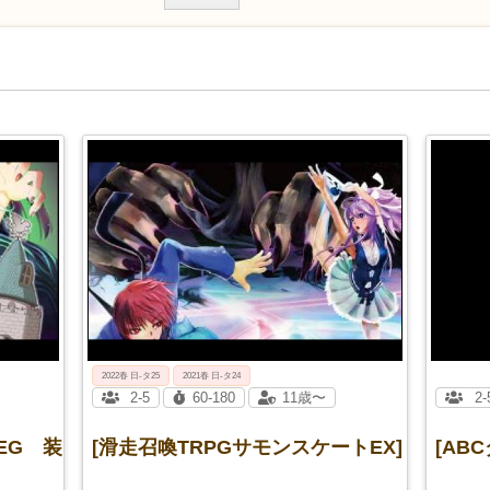
2022春 日-タ25
2021春 日-タ24
2-5
60-180
11歳〜
2-
EG 装
[滑走召喚TRPGサモンスケートEX]
[AB