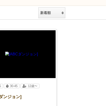
5
30-45
12歳〜
Cダンジョン]