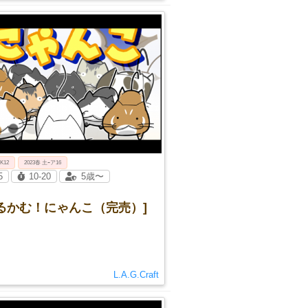
 K12
2023春 土ｰア16
5
10-20
5歳〜
るかむ！にゃんこ（完売）]
L.A.G.Craft