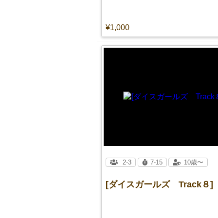
¥1,000
2-3
7-15
10歳〜
[ダイスガールズ Track８]