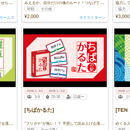
ブラックな回転寿司で無理やりバイトさせられている、かわいそうなハムスターたち！
みえるか、自分だけの魂のルート！つなげてわたって、チムドンドン！
対戦
その他
協力
¥2,000
¥3,000
ゲームス
ネクストターン
2026春 土 - B13
2025春 土 - N32
2026春 エリ
3-9
20-30
12歳〜
1-
[ちばかるた]
[TE
"フリガナ"が無い！？ 予想して読み上げる漢字かるたの第５弾！
"フリガナ"が無い！？ 予想して読み上げる漢字かるたの第４弾！
対戦
テーマ無し
対戦