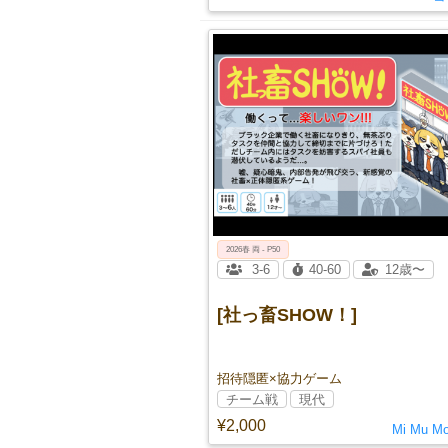
2026春 両 - P50
3-6
40-60
12歳〜
[社っ畜SHOW！]
招待隠匿×協力ゲーム
チーム戦
現代
¥2,000
Mi Mu M