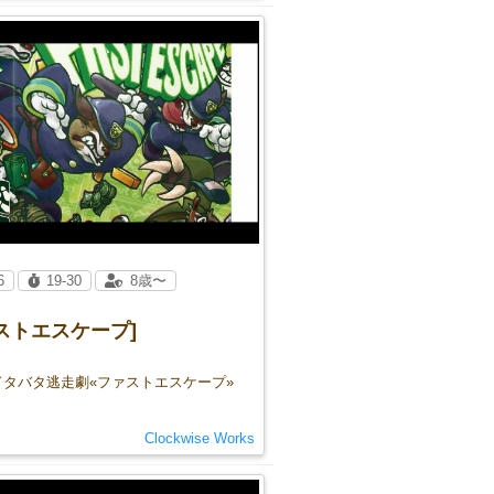
6
19-30
8歳〜
ストエスケープ]
ドタバタ逃走劇«ファストエスケープ»
Clockwise Works