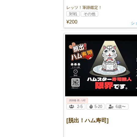
レッツ！筆跡鑑定！
対戦
その他
¥200
ショ
2026春 両 - L42
2-5
5-20
6歳〜
[脱出！ハム寿司]