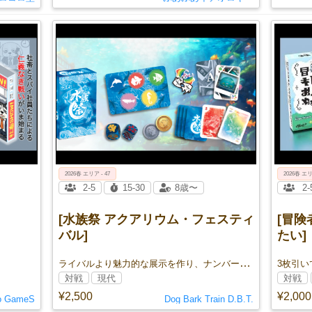
2026春 エリア - 47
2026春 エリ
2-5
15-30
8歳〜
2-
[水族祭 アクアリウム・フェスティ
[冒
バル]
たい]
ライバルより魅力的な展示を作り、ナンバーワンの水族館を目指せ！
対戦
現代
対戦
¥2,500
¥2,000
o GameS
Dog Bark Train D.B.T.