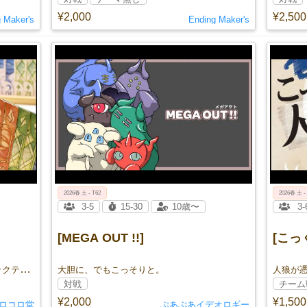
¥2,000
¥2,500
 Maker's
Ending Maker's
2026春 土 - T62
2026春 土 -
3-5
15-30
10歳〜
3-
[MEGA OUT !!]
[こっ
手札の数字を見ずに予想する国産トリックテイキングの名作を逆輸入！
大胆に、でもこっそりと。
対戦
チーム
¥2,000
¥1,500
ロコロ堂
ぷあぷあイデオロギー