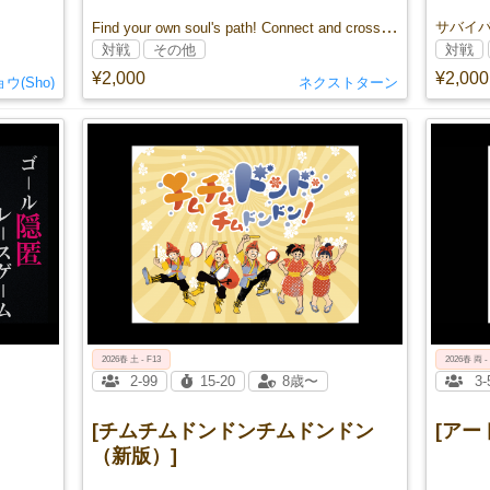
Find your own soul's path! Connect and cross, ChimDonDon!
サバイ
対戦
その他
対戦
¥2,000
¥2,000
ウ(Sho)
ネクストターン
2026春 土 - F13
2026春 両 -
2-99
15-20
8歳〜
3-
[チムチムドンドンチムドンドン
[アート
（新版）]