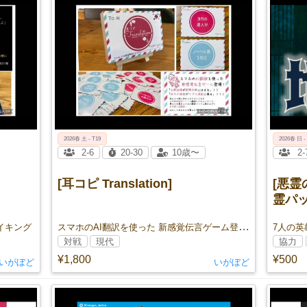
2026春 土 - T19
2026春 日 -
2-6
20-30
10歳〜
2-
[耳コピ Translation]
[悪霊
霊パッ
スマホのAI翻訳を使った 新感覚伝言ゲーム登場！
イキング
対戦
現代
協力
¥1,800
¥500
いがぼど
いがぼど