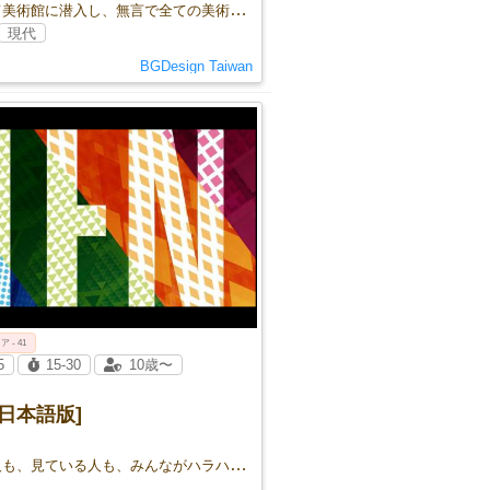
協力して美術館に潜入し、無言で全ての美術品を盗み出せ。
現代
BGDesign Taiwan
ア - 41
5
15-30
10歳〜
N 日本語版]
めくる人も、見ている人も、みんながハラハラ坊主めくり。