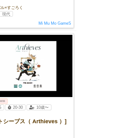
バル×すごろく
現代
Mi Mu Mo GameS
 W06
5
20-30
10歳〜
シーブス（ Arthieves ）]