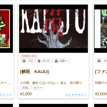
2026春 両 - N26
2-6
15-15
8歳〜
3-
[解呪 KAIJU]
[ファ
みんなの憧れ生ハムメロン！でも生ハムチーズも美味しいよ！
その呪、触れてはいけない。祓え、命の限り
60枚の
対戦
ホラー
¥2,000
¥2,000
ナナトリー
スピカデザイン