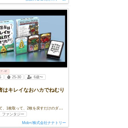
ア - 67
5
25-30
6歳〜
険者はキレイなおハカでねむり
3枚引いて、1枚取って、2枚を戻すだけのダンジョン生き残りバトル！
ファンタジー
Mob+/株式会社ナナトリー