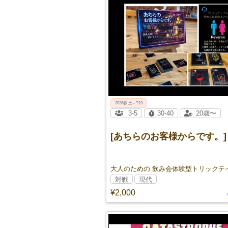
2026春 土 - T19
3-5
30-40
20歳〜
[あちらのお客様からです。]
大人のための 飲み会体験型トリックテ
対戦
現代
¥2,000