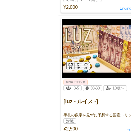
¥2,000
Ending
2026春 エリア - 41
3-5
30-30
10歳〜
[luz - ルイス -]
対戦
¥2,500
コ