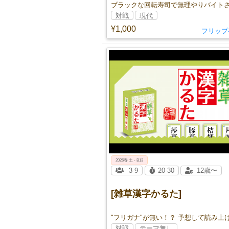
対戦
現代
¥1,000
フリップ
2026春 土 - B13
3-9
20-30
12歳〜
[雑草漢字かるた]
対戦
テーマ無し