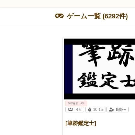
ゲーム一覧 (6292件)
2026春 日 - A16
4-6
10-15
8歳〜
[筆跡鑑定士]