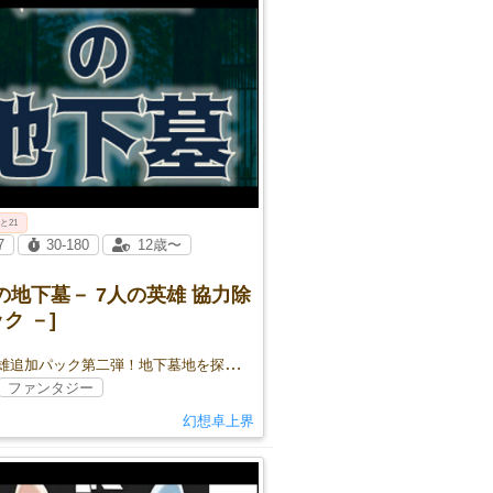
 と21
7
30-180
12歳〜
の地下墓－ 7人の英雄 協力除
ク －]
7人の英雄追加パック第二弾！地下墓地を探索し、悪霊が外に出ないように退治しよう！
ファンタジー
幻想卓上界