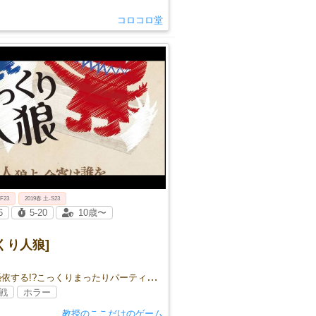
コロコロ堂
 F23
2019春 土-S23
6
5-20
10歳〜
くり人狼]
人狼が憑依する!?こっくりまったりパーティー人狼!!
戦
ホラー
教授のここだけのゲーム