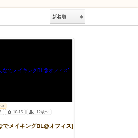
チ18
6
10-15
12歳〜
なでメイキングBL@オフィス]