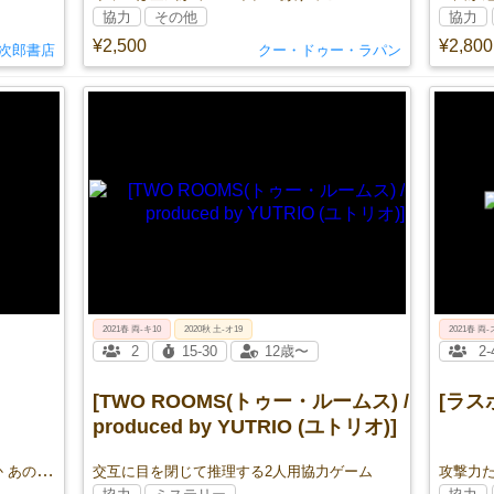
協力
その他
協力
¥2,500
¥2,800
次郎書店
クー・ドゥー・ラパン
2021春 両-キ10
2020秋 土-オ19
2021春 両-
2
15-30
12歳〜
2-
[TWO ROOMS(トゥー・ルームス) /
[ラスボ
produced by YUTRIO (ユトリオ)]
あの日の「ありがとう」は伝わったのか あの人の「わかる~」は本当に分かっているのか
交互に目を閉じて推理する2人用協力ゲーム