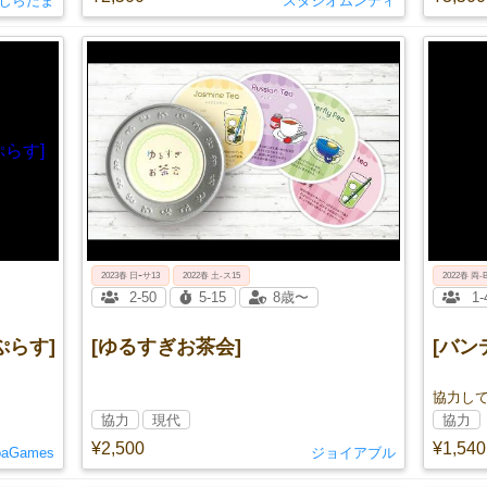
じらだま
スタジオムンディ
2023春 日ｰサ13
2022春 土-ス15
2022春 両-
2-50
5-15
8歳〜
1-
ぷらす]
[ゆるすぎお茶会]
[バンデ
協力し
協力
現代
協力
¥2,500
¥1,540
baGames
ジョイアブル