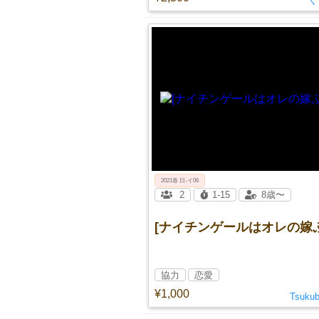
く
2021春 日-イ06
2
1-15
8歳〜
[ナイチンゲールはオレの嫁
協力
恋愛
¥1,000
Tsuku