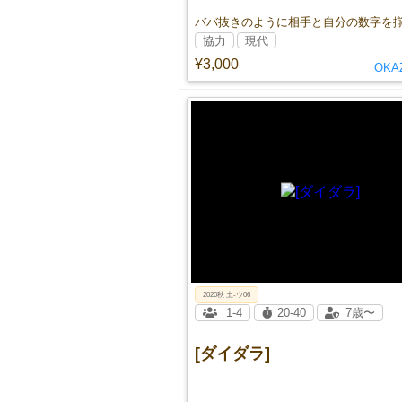
協力
現代
¥3,000
OKAZ
2020秋 土-ウ06
1-4
20-40
7歳〜
[ダイダラ]