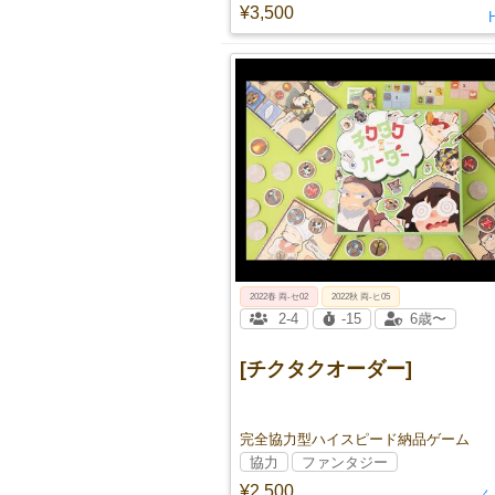
¥3,500
2022春 両-セ02
2022秋 両-ヒ05
2-4
-15
6歳〜
[チクタクオーダー]
完全協力型ハイスピード納品ゲーム
協力
ファンタジー
¥2,500