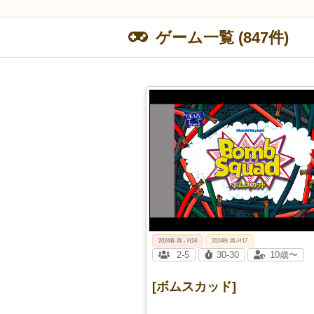
ゲーム一覧 (847件)
2024春 両 - H24
2024秋 両-H17
2-5
30-30
10歳〜
[ボムスカッド]