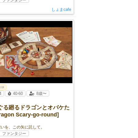
ファンタジー
しょまcafe
エ13
4
40-60
8歳〜
るぐる廻るドラゴンとオバケた
ragon Scary-go-round]
想いを、この矢に託して。
ファンタジー