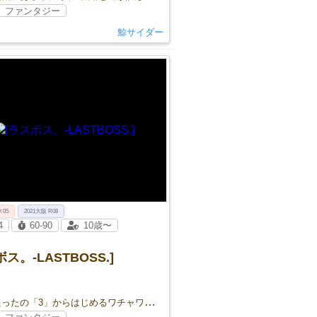
ファンタジー
鯨サイダー
ス05
2021大阪 R08
4
60-90
10歳〜
ス。-LASTBOSS.]
攻撃力たったの「3」からはじめるワチャワチャRPG。