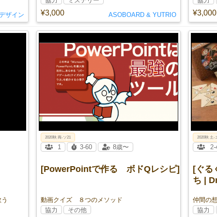
協力
ミステリー
協力
¥3,000
¥3,000
デザイン
ASOBOARD & YUTRIO
2020秋 両-ソ21
2020秋 土-
1
3-60
8歳〜
2-
[PowerPointで作る ボドQレシピ]
[ぐ
ち | D
救う
動画クイズ ８つのメソッド
仲間の
協力
その他
協力