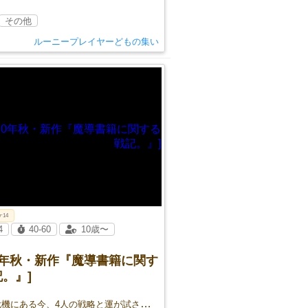
その他
ルーニープレイヤーどもの集い
ケ14
4
40-60
10歳〜
20年秋・新作『魔導書籍に関す
。』]
王国が危機にある今、4人の戦略と運が試される・・・