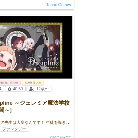
Tanax Games
開催自粛） 両-G63
2020秋 両-ヌ22
4
40-60
12歳〜
scipline ～ジェレミア魔法学校
間～]
魔法学校の先生は大変なんです！ 生徒を導き、卒業を目指す学級経営シミュレーション
ファンタジー