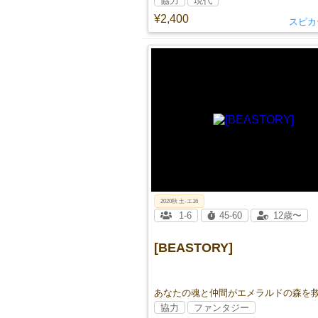
協力
現代
¥2,400
スピカ
2020秋 土-エ16
1-6
45-60
12歳〜
[BEASTORY]
あなたの魂と仲間がエメラルドの森を
協力
ファンタジー