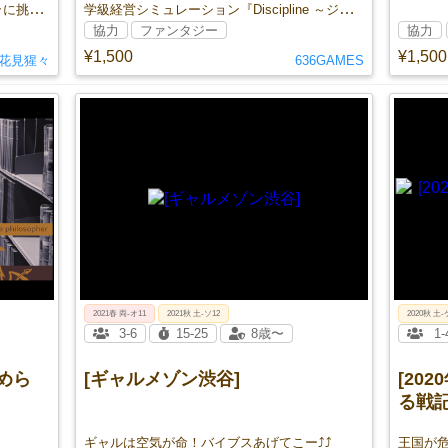
小さきコビットを導いて、巨影ダイダラに挑め――！
学級経営シミュレーション『Discipline ～ジェレミア魔法学校の3年間～』に初の拡張が登場！
協力
ファンタジー
協力
¥1,500
¥1,500
花見猩々
636GAMES
2021春 両-オ11
2021秋 土-ソ12
2020秋 土-
3-6
15-25
8歳〜
1-
めら
[ギャルメゾン渋谷]
[20
る戦記
ギャルは空気が命！バイブスあげてこー⤴⤴