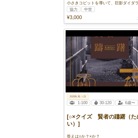
協力
中世
¥3,000
2020秋 両-ソ21
1-100
30-120
6歳〜
[○×クイズ 賢者の躊躇（た
い）]
答えは○か？×か？