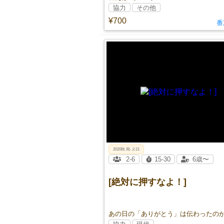
協力
その他
¥700
番
2020秋 両-ヌ21
2-6
15-30
6歳〜
[絶対に押すなよ！]