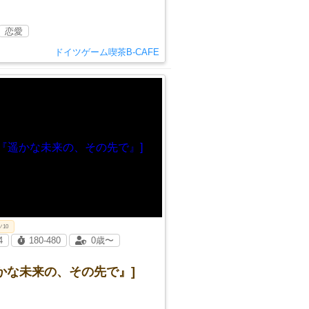
恋愛
ドイツゲーム喫茶B-CAFE
ソ10
4
180-480
0歳〜
かな未来の、その先で』]