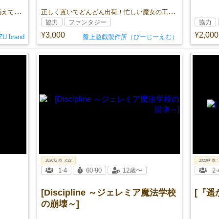
ババ抜きのように相手と自分の数字を揃えてコード切断！
正しく置いてどんどん出荷！忙しい魔女の工場をお手伝い！
協力
ファンタジー
協力
¥3,000
¥2,000
U brand
盤上遊戯製作所（びーじーえむ）
2020秋 両-ヌ22
2020秋 両-
1-4
60-90
12歳〜
2-
[Discipline ～ジェレミア魔法学校
[『遥
の崩壊～]