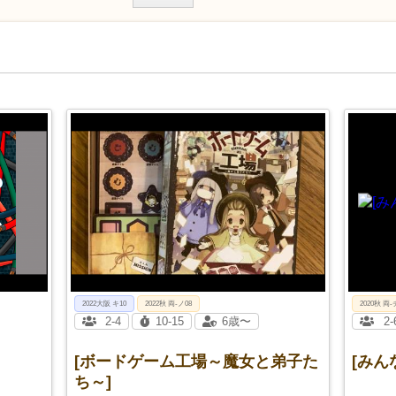
2022大阪 キ10
2022秋 両-ノ08
2020秋 両-
2-4
10-15
6歳〜
2-
[ボードゲーム工場～魔女と弟子た
[みん
ち～]