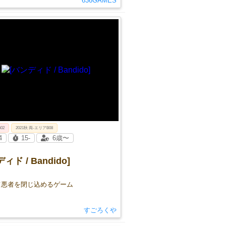
636GAMES
B02
2021秋 両-エリアB08
4
15-
6歳〜
ィド / Bandido]
て悪者を閉じ込めるゲーム
すごろくや