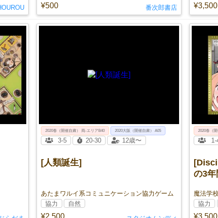
¥500
¥3,500
HOUROU
番次郎書店
2020春（開催自粛） 両-エリアB40
2020大阪（開催自粛） A05
2020春（
3-5
20-30
12歳〜
1-
[人類誕生]
[Di
の3年
あたまワルイ系コミュニケーション協力ゲーム
協力
自然
協力
¥2,500
¥3,500