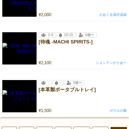
¥2,000
さあくる湯沢温泉
2-4
10-15
0歳〜
[待魂 -MACHI SPIRITS-]
¥2,100
ションテンがりあー
-
-
0歳〜
[本革製ポータブルトレイ]
¥1,500
ガウルの翼