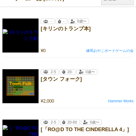
-
-
0歳〜
[キリンのトランプ本]
¥0
練馬おやこボードゲームの会
2-5
20-
0歳〜
[タウン フォーク]
¥2,000
Hammer Works
2-5
20-60
0歳〜
[「RO@D TO THE CINDERELLA 4」]