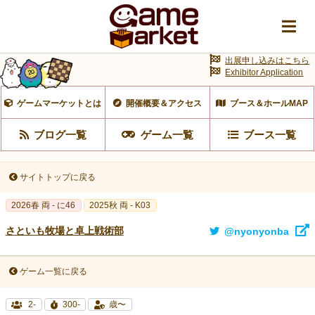
出展申し込みはこちら
Exhibitor Application
ゲームマーケットとは
開催概要＆アクセス
ブース＆ホールMAP
ブログ一覧
ゲーム一覧
ブース一覧
サイトトップに戻る
2026春 両 - に46
2025秋 両 - K03
さといも牧場と卓上戦術部
@nyonyonba
ゲーム一覧に戻る
2-
300-
歳〜