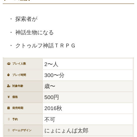
探索者が
神話生物になる
クトゥルフ神話ＴＲＰＧ
2〜人
プレイ人数
300〜分
プレイ時間
歳〜
対象年齢
500円
価格
2016秋
発売時期
不可
予約
にょにょんば太郎
ゲームデザイン