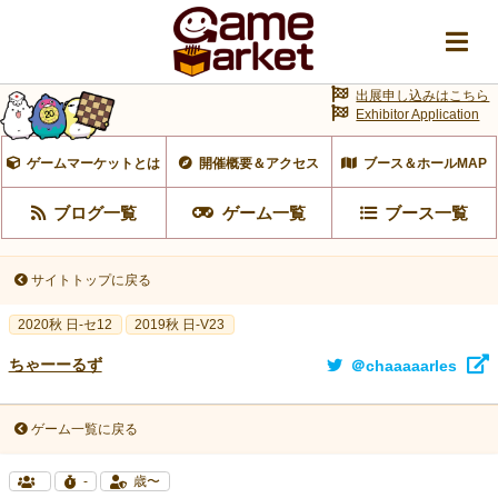
出展申し込みはこちら
Exhibitor Application
ゲームマーケットとは
開催概要＆アクセス
ブース＆ホールMAP
ブログ一覧
ゲーム一覧
ブース一覧
サイトトップに戻る
2020秋 日-セ12
2019秋 日-V23
ちゃーーるず
＠chaaaaarles
ゲーム一覧に戻る
-
歳〜