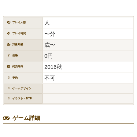
人
プレイ人数
〜分
プレイ時間
歳〜
対象年齢
0円
価格
2016秋
発売時期
不可
予約
ゲームデザイン
イラスト・DTP
ゲーム詳細