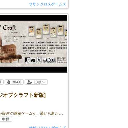
サザンクロスゲームズ
4
30-60
10歳〜
ジオブクラフト新版]
“ダイスが資源”の建築ゲームが、装いも新たにリブート！
中世
サザンクロスゲームズ