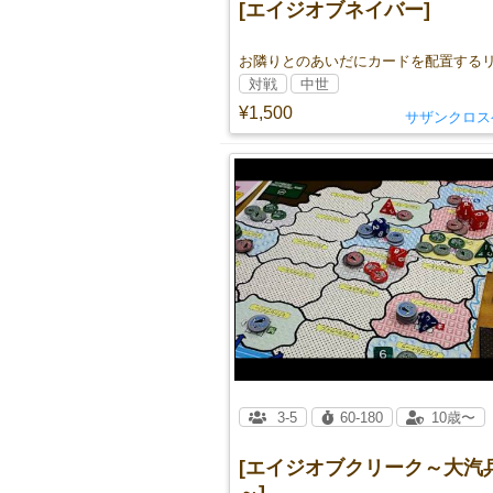
[エイジオブネイバー]
対戦
中世
¥1,500
サザンクロス
3-5
60-180
10歳〜
[エイジオブクリーク～大汽