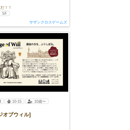
獄だ！！
SF
サザンクロスゲームズ
4
10-15
10歳〜
ジオブウィル]