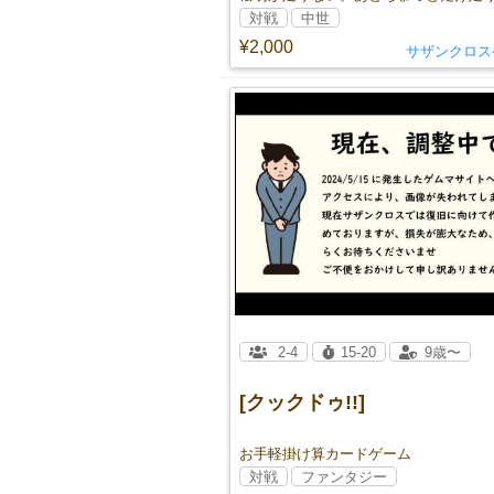
対戦
中世
¥2,000
サザンクロス
2-4
15-20
9歳〜
[クックドゥ!!]
お手軽掛け算カードゲーム
対戦
ファンタジー