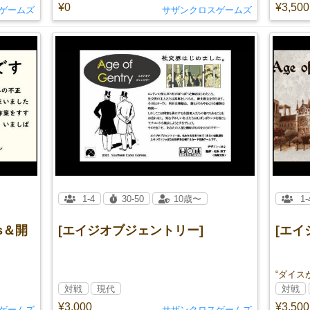
¥0
¥3,500
ゲームズ
サザンクロスゲームズ
1-4
30-50
10歳〜
1-
s＆開
[エイジオブジェントリー]
[エイ
対戦
現代
対戦
¥3,000
¥3,500
ゲームズ
サザンクロスゲームズ