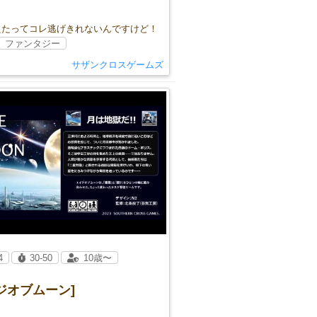
えたってコレ逃げきれないんですけど！
ファンタジー
サザンクロスゲームズ
4
30-50
10歳〜
ジオブムーン]