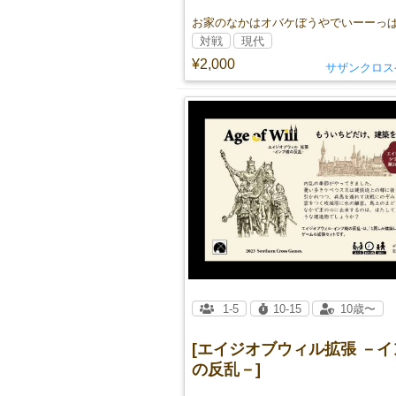
お家のなかはオバケぼうやでいーーっ
対戦
現代
¥2,000
サザンクロス
1-5
10-15
10歳〜
[エイジオブウィル拡張 －
の反乱－]