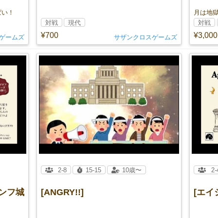
ぱい！
月は地
対戦
現代
対戦
¥700
¥3,000
ゲームズ
サザンクロスゲームズ
2-8
15-15
10歳〜
2-
インフ城
[ANGRY!!]
[エイ