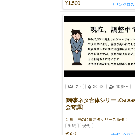
¥1,500
サザンクロス
2-7
30-30
10歳〜
[時事ネタ合体シリーズSDG
会奇譚]
芸無工房の時事ネタシリーズ新作！
対戦
現代
¥500
サザンクロス