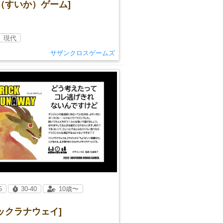
（すいか）ゲーム]
現代
サザンクロスゲームズ
5
30-40
10歳〜
ックラナウェイ]