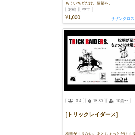
もういちどだけ、建築を。
対戦
中世
¥1,000
サザンクロス
3-4
15-30
10歳〜
[トリックレイダース]
松明が足りない。あとちょっとだけ足