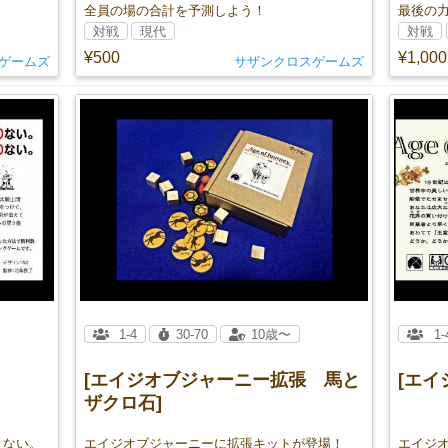
全員の場の合計を予測しよう！
最後の
対戦
現代
対戦
¥500
¥1,000
ゲームズ
サザンクロスゲームズ
1-4
30-70
10歳〜
1-
[エイジオブジャーニー拡張 馬と
[エイ
ザクロ石]
りない。
エイジオブジャーニーに拡張キットが登場！