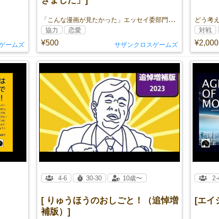
きました」]
「こんな漫画が見たかった」エッセイ委部門1位！！（当社比）
どう考
協力
恋愛
対戦
¥500
¥2,000
ゲームズ
サザンクロスゲームズ
4-6
30-30
10歳〜
2-
[ りゅうほうのおしごと！（追悼増
[エイ
補版）]