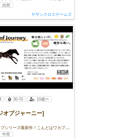
自然
サザンクロスゲームズ
4
30-70
10歳〜
ジオブジャーニー]
エイジオブシリーズ最新作！こんどはワカプレだ！
中世