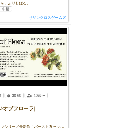
力を、ふりしぼる。
中世
サザンクロスゲームズ
4
30-60
10歳〜
ジオブフローラ]
エイジオブシリーズ最新作！バースト系セットコレクション！