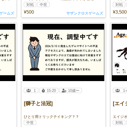
対戦
中世
対戦
¥500
¥3,500
ゲームズ
サザンクロスゲームズ
1
15-20
10歳〜
1-
[獅子と法冠]
[エイ
ひとり用トリックテイキング？？
中世
対戦