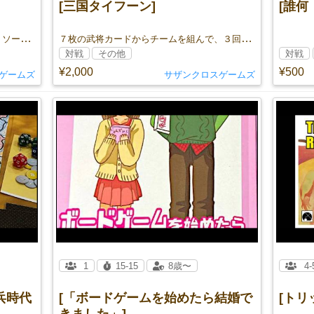
[三国タイフーン]
[誰何
お隣りとのあいだにカードを配置するリソース管理ゲーム！
７枚の武将カードからチームを組んで、３回の大戦をくぐり抜けろ！
対戦
その他
対戦
¥2,000
¥500
ゲームズ
サザンクロスゲームズ
1
15-15
8歳〜
4-
兵時代
[「ボードゲームを始めたら結婚で
[トリ