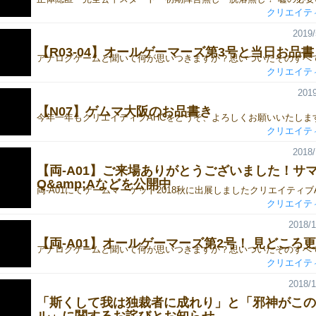
クリエイテ
2019/
【R03-04】オールゲーマーズ第3号と当日お品
アナログゲームと聞いて何が思いつきますか？思いついたそのすべて
クリエイテ
2019
【N07】ゲムマ大阪のお品書き
クリエイテ
2018/
【両-A01】ご来場ありがとうございました！サ
Q&amp;Aなどを公開中
クリエイテ
2018/1
【両-A01】オールゲーマーズ第2号！ 見どころ
クリエイテ
2018/1
「斯くして我は独裁者に成れり」と「邪神がこの