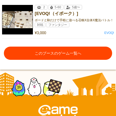
2
5-60
5歳〜
[EVOQ!（イボーク）]
ボードと駒だけで手軽に遊べる召喚X合体X魔法バトル！
対戦
ファンタジー
¥3,000
EVOQ!
このブースのゲーム一覧へ