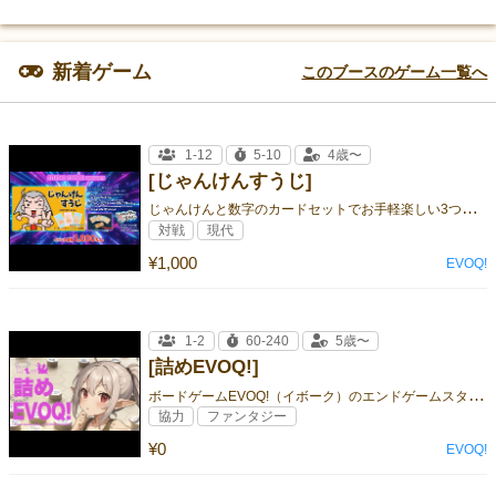
新着ゲーム
このブースのゲーム一覧へ
1-12
5-10
4歳〜
[じゃんけんすうじ]
じ
ゃんけんと数字のカードセットでお手軽楽しい3つのゲームが遊べます。
対戦
現代
¥1,000
EVOQ!
1-2
60-240
5歳〜
[詰めEVOQ!]
ボ
ードゲームEVOQ!（イボーク）のエンドゲームスタディ、簡単に言うと詰将棋のEVOQ!版です。
協力
ファンタジー
¥0
EVOQ!