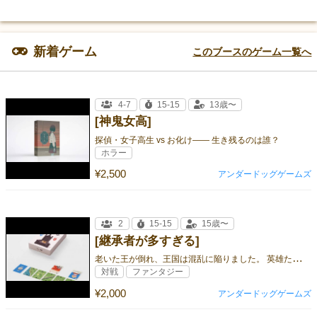
新着ゲーム
このブースのゲーム一覧へ
4-7
15-15
13歳〜
[神鬼女高]
探偵・女子高生 vs お化け—— 生き残るのは誰？
ホラー
¥2,500
アンダードッグゲームズ
2
15-15
15歳〜
[継承者が多すぎる]
老
いた王が倒れ、王国は混乱に陥りました。 英雄たちを集めて、王国の秩序を取り戻してください。 真の継承者は、あなたです。
対戦
ファンタジー
¥2,000
アンダードッグゲームズ