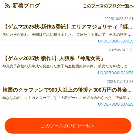
新着ブログ
このブースのブログ一覧へ
2025/10/22 22:01
【ゲムマ2025秋-新作2/委託】エリアマジョリティ『継承者が多すぎる』
老
いた王が倒れ、王国は混乱に陥りました。 英雄たちを集めて、王国の秩序を取り戻してください。 真の継承者は、あなたです。――――― とびきりかわいいアートワークに心奪われる！シンプルなルールでサクッと遊べる、イラスト重視の影響力ゲーム。「見て楽しい・遊んで嬉しい」を両立した一作です。カードごとのユニークな能力が勝負を左右する！場の流れを読み、効果的に能力を使いこなす戦略型のカードゲーム。毎回違った展開が楽しめます！超シンプルな“役”で争う、軽快な影響力争奪戦！複雑なルールは一切ナシ。直感とタイミングだけで勝敗が決まる、爽快な駆け引きが魅力です。―――――プレイ人数：2人 プレイ時間：15分 対象年齢：15歳以上
UNDERDOG GAMES
2025/8/24 3:38
【ゲムマ2025秋-新作1】人狼系『神鬼女高』
神
鬼女子高校の入学式で発生した女子高生集団失踪事件。 彼女たちを捜しに学校へやって来た探偵の前に、 失踪した女子高生たちが現れる。 しかし探偵は、 その中に「人間ではない存在」がいることに気づく……
UNDERDOG GAMES
2024/11/14 3:33
韓国のクラファンで900人以上の後援と300万円の募金を達成した大ヒットプロジェクト！
幼
なじみの「ウミガメスープ」と「人狼ゲーム」が組み合わさった、正体隠し系ゲーム！今回の日本語版は拡張カード9枚が追加された合本版になります。お楽しみに！――――― ある夜更け。囚徒たちの暴動を起こし、刑務所が狂気に襲われました。悲惨な殺戮の現場、ある一人の刑務官が囚徒服に着替え、囚徒であるあなたたちの間に隠れて演じています。囚徒たちはそのネズミを捕まえなければならず、刑務官は囚徒たちの疑いを避けて生き残らなければなりません。刑務官は生き残ることができるでしょうか？
UNDERDOG GAMES
このブースのブログ一覧へ