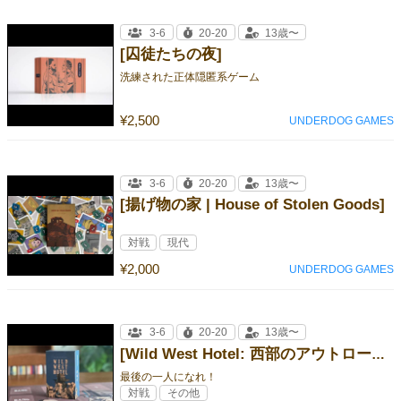
3-6
20-20
13歳〜
[囚徒たちの夜]
洗練された正体隠匿系ゲーム
¥2,500
UNDERDOG GAMES
3-6
20-20
13歳〜
[揚げ物の家 | House of Stolen Goods]
対戦
現代
¥2,000
UNDERDOG GAMES
3-6
20-20
13歳〜
[Wild West Hotel: 西部のアウトローたち]
最後の一人になれ！
対戦
その他