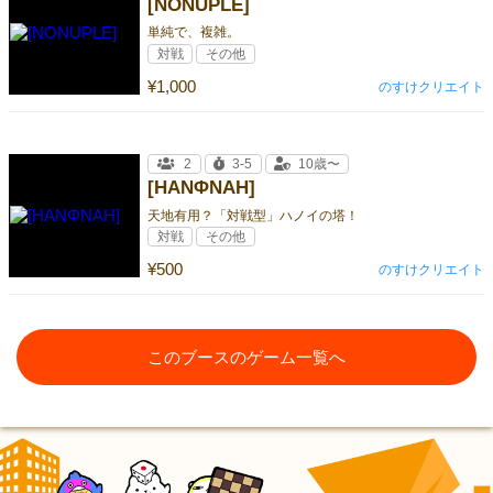
[NONUPLE]
単純で、複雑。
対戦
その他
¥1,000
のすけクリエイト
2
3-5
10歳〜
[HANΦNAH]
天地有用？「対戦型」ハノイの塔！
対戦
その他
¥500
のすけクリエイト
このブースのゲーム一覧へ