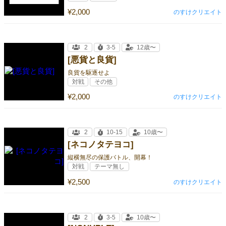
¥2,000
のすけクリエイト
2
3-5
12歳〜
[悪貨と良貨]
良貨を駆逐せよ
対戦
その他
¥2,000
のすけクリエイト
2
10-15
10歳〜
[ネコノタテヨコ]
縦横無尽の保護バトル、開幕！
対戦
テーマ無し
¥2,500
のすけクリエイト
2
3-5
10歳〜