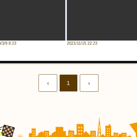
/3/9 8:23
2021/11/15 22:23
‹
1
›