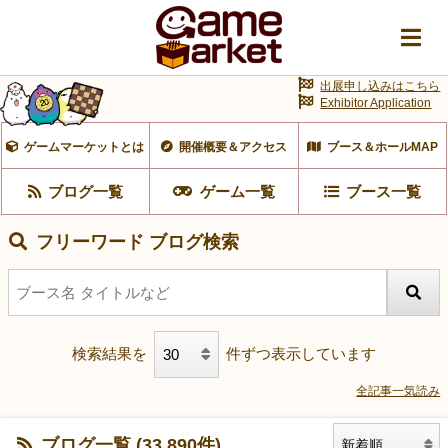
出展申し込みはこちら
Exhibitor Application
ゲームマーケットとは
開催概要＆アクセス
ブース＆ホールMAP
ブログ一覧
ゲーム一覧
ブース一覧
フリーワード ブログ検索
検索結果を
件ずつ表示しています
全記事一気読み
ブログ一覧 (33,890件)