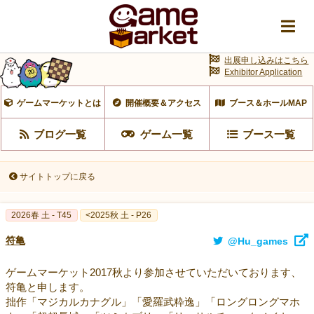
出展申し込みはこちら
Exhibitor Application
ゲームマーケットとは
開催概要＆アクセス
ブース＆ホールMAP
ブログ一覧
ゲーム一覧
ブース一覧
サイトトップに戻る
2026春 土 - T45
<2025秋 土 - P26
符亀
@Hu_games
ゲームマーケット2017秋より参加させていただいております、
符亀と申します。
拙作「マジカルカナグル」「愛羅武粋逸」「ロングロングマホ