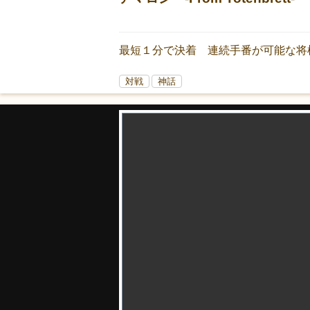
最短１分で決着 連続手番が可能な将
対戦
神話