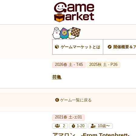
ゲームマーケットとは
開催概要＆
2026春 土 - T45
2025秋 土 - P26
符亀
ゲーム一覧に戻る
2021春 土-エ01
2
1-20
10歳〜
アマロン -From Totenbrett-