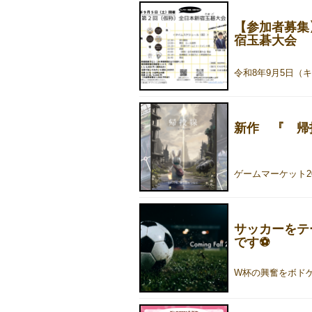
【参加者募集
宿玉碁大会
新作 『 帰投線
サッカーをテ
です⚽️