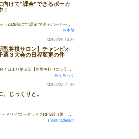
に向けて”課金”できるポーカ
中！
ゲームマーケット2026秋にて”課金”できるポーカー「ガチャポーカー」をリリース予定！勝利点（お金）を削って石を買い、石を使ってガチャを回す令和の”新感覚”ポーカー！詳細や予約情報は随時更新します！ お楽しみに！
楠本舗
2026/6/26 16:22
新型将棋サロン】チャンピオ
予選３大会の日程変更の件
２０２６年７月４日より第３回【新型将棋サロン】チャンピオン大会が開催されます♪ｍ(＾＾)ｍ予選大会８大会の優勝者が本戦『神威将棋』大会へと進出しそこで優勝すればチャンピオンの称号👑と超豪華チャンピオン賞を獲得できます♪今回は特に将棋プレイヤーが喜びそうなボードゲームが増えてます♪ｄ(＾ワ＾)こちらのXのポストに返信する事で誰でも参戦可能です♪ｄ(＾＾)※予選３大会に日程変更が発生しています！(赤字部分) ご注意よろしくお願いいたします♪ｍ(＾＾；)ｍ2026/6/26ちなみに、第１回、第２回の大会結果は、こちらのページに記録が残っています♪あんちっくチャンネル(YouTube)にも詳細動画がたくさんあるので是非ともチェックしてみてください♪ｄ(＾ワ＾)大熱戦！！
あんちっく
2026/6/23 21:40
に、じっくりと。
r2abyssウィザードリィ/ローグライクRPG繰り返し遊べ変化し続ける地下への冒険。難易度は100回1回のクリア率。1人用30分～15歳～https://booth.pm/ja/items/5689728http://www5.airnet.ne.jp/yyy/sd/rab/indexR2.html
shootingdesign