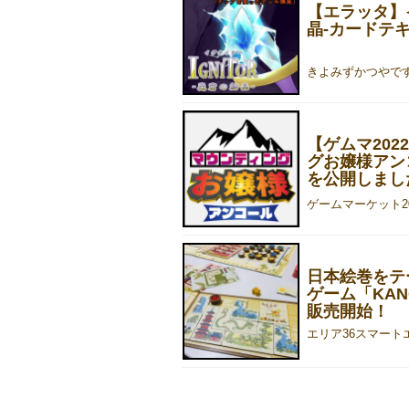
【エラッタ】
晶-カードテ
【ゲムマ20
グお嬢様アン
を公開しまし
日本絵巻をテ
ゲーム「KA
販売開始！