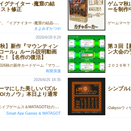
イグナイター -魔窟の結
ゲムマ秋
キスト修正
ーを制作
きよみずかつやです。『イグナイター -魔窟の結晶-』の基本セット、及び第一拡張『Edition:E』の結晶カードに、エラッタ（テキスト修正）が発生したため、印刷用の修正版カードの画像を公開します。詳細は下記リンク(noteまたはGoogle Drive)をご確認ください。noteのエラッタ画像配布ページまたはGoogle Driveの共有リンク基本セットのエラッタの詳細について『イグナイター -魔窟の結晶』基本セットの結晶カードに関するルールについて、一部変更することとなりましたのでお知らせいたします。▼変更前レイドボスルールでは、結晶カードのB面は使用不可▼変更後レイドボスとの戦闘では、結晶カードのB面のうち「水」「風」属性の結晶カードの効果は発動しない例①：B面の結晶カードを使用時、レイドボスとの戦闘中に風②を引いた場合、「手番終了後、再度手番を行う」効果は発動しない。※風の結晶B面に関する例外レイドボス「以外」の魔物との戦闘中、風の結晶チップを引いて「再度手番を行う」効果を発動し、２回目の手番の戦闘対象にレイドボスを選択することは可能です。その場合、風の結晶B面の「次の戦闘でダメージを追加」の効果は、１回目の手番で発動済みの効果のため、レイドボスとの戦闘中に追加ダメージが発生します。例②：１回目の手番で、風②を２枚引いて戦闘に勝利した。２回目の手番にレイドボスを戦闘対象に指定した場合、風の結晶B面の「この手番で出た風の結晶チップの数字の合計値分、ダメージを追加」の効果を適用した状態でレイドボスとの戦闘を行い、最終ダメージに４を追加します。 拡張セットのエラッタの詳細について▼変更対象風の結晶 C面・本来の効果がテキストから読み取りづらい記述となっていたため、分かりやすくなるようにテキストを修正土の結晶 D面・別途ご連絡した「基本セットのルールのエラッタ（修正）」に伴い、使用制限が解除された土の結晶 B面と比べ、扱いにくさが際立ってしまう効果のため、より扱いやすい効果に修正 修正版のカードの配布について上記にて印刷データを公開しているほか、2026年10月以降のゲームマーケットでは、他の製品版のカードと同じ印刷所で製造した修正版のカードを無償配布いたします。また、後日対面及び通販でも販売を予定している新規のサプライセットにも同梱予定です。※26秋ゲムマで販売を予定している第二拡張『Edition:D』や、5-6人対応の人数追加拡張パックに本エラッタカードは同梱しませんルール変更とエラッタカードの配布につきまして、ご理解・ご了承いただけますようお願い申し上げます。今後とも『イグナイター -魔窟の結晶-』を何卒よろしくお願いいたします。 ※下記画像は見本です。そのままダウンロードして印刷することもできますが、画質がやや劣化します。
きよみずかつや
2026/6/28 9:24
22秋】新作『マウンティン
第３回【
コール』ルール説明動画
ン大会の
た！【名作の復活】
ゲームマーケット2026秋の新作カードゲーム『マウンティングお嬢様アンコール』のルール説明動画を公開しました！ ボードゲーマーの皆様、ぜひ見に来てください！ ▼Youtubeリンクhttps://www.youtube.com/watch?v=kZ61ymZT2zA ▼ニコニコ動画リンクhttps://www.nicovideo.jp/watch/sm46481427
有限浪漫
2026/6/25 18:35
ーマにした美しいパズル
シンプル
NO/カノウ」本日より通常
エリア36スマートエイプゲームス＆MATAGOT社のブースにて販売しておりました新作ゲーム「KANO/カノウ」を本日よりボードゲーム通販サイト「ブルーフィンチゲームズ」にて販売開始しました！KANO商品ページ（ブルーフィンチゲームズ）▶https://bluefinch.base.shop/items/146485555内容物に言語依存はなく、日本語訳説明書付きです。数量限定ですので、お早めにご注文ください！「KANO（カノウ）」とはどんなゲーム？ 日本の伝統絵画をテーマにした絵巻物に美しい作品を描き上げていくパズルゲームです。プレイヤーは、日本の名門絵師集団「狩野派」の画家となり、絵巻物（エマキモノ）に美しい作品を描き上げていきます。ただ絵を描くだけではありません。色を集め、配置し、パターンを作り上げる。そのすべてが戦略とパズルの組み合わせになっています。最も優れた作品を完成させ、名声を獲得したプレイヤーが勝利です。 👥 プレイ人数：1〜4人⏱ プレイ時間：約30〜45分🎯 対象年齢：12歳以上🧩 ゲームの基本コンセプト各プレイヤーは、自分専用の「絵巻ボード」を持ちます。ゲーム中に行うこと・中央ボードから絵の具を集める・自分の絵巻に配置する・特定のパターンを作り「作品（Artwork）」を完成させるパターンが完成すると、使った絵の具は「完成した作品タイル」に置き換わります。より多くの名声（ポイント）を獲得したプレイヤーが、狩野派の中で最も偉大な画家となります。 🎮 プレイの流れ（ターンの進行）自分のターンでは、以下のステップを行います。① 絵の具バッグを回す絵の具が入った袋を次のプレイヤーに渡します。②（任意）色の配置を調整中央ボード上で、隣接する絵の具を2つ入れ替えることができます。③ 絵の具を獲得以下のどちらかを選択・絵の具を1つ取る・同じ色でつながっている複数の絵の具をまとめて取るその後、ボードは袋からランダムに補充されます。④ 絵巻に配置獲得した絵の具は自分のボードへ。重力のように下へ落ち、空いている最下段から埋まっていきます。🖼 作品（Artwork）の作り方特定の色パターンが完成すると、作品を作ることができます。対応する作品タイルを取得使用した絵の具をタイルに置き換える絵の具は袋に戻すさらに面白いのが、あえて完成させずに温存できること。小さな作品を作るか、大きくて高得点な作品を狙うか。ここに戦略のジレンマがあります。🏁 ゲームの終了と得点ゲームは、誰かのボードがすべて埋まると終了です。得点は以下で決まります。完成した作品赤と白の目標カードマスターピース（個人目標）ボード完全達成ボーナス最終的に、最も得点の高いプレイヤーが勝利します。✍️ まとめ：こんな人におすすめパズルゲームが好き美しいテーマのゲームが好き短時間でしっかり悩めるゲームを探している見た目の美しさだけでなく、「いつ完成させるか」という判断がゲーム性をグッと引き締めており、とても魅力的なゲームです！
Smart Ape Games & MATAGOT