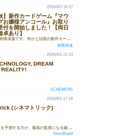
2026/8/3 18:57
秋】新作カードゲーム『マウ
グお嬢様アンコール』お取り
受付を開始しました！【両日
遊卓あり】
こんにちは、有限浪漫です。何かと話題の新作カードゲーム『マウンティングお嬢様アンコール』ゲームマーケット2026秋でのお取り置き予約を開始しました！ ゲームマーケット会場特別価格：1500円ご予約は下記のリンクからGoogleフォームにてお申し込みください！👇 『マウンティングお嬢様アンコール』のご予約・詳細はこちら！■お取り置き予約フォームhttps://forms.gle/qV7ESTTdu6NaVHZ2A■ルール説明書https://limited-romance.blogspot.com/2026/06/blog-post.html■ルール説明動画https://www.youtube.com/watch?v=kZ61ymZT2zA たった6枚の手札で至高の心理戦！お嬢様同士がマウントを取り合って精神力を削り合うミニストラテジーゲームです！
有限浪漫
2026/8/2 21:33
ECHNOLOGY, DREAM
REALITY!
SCHEMERS
2026/8/1 17:28
 Trick (シネマトリック)
自分の勝利数を予測する力が、最高の監督になる鍵です。2026年秋、シネマトリックで参加プレイ人数：3～6人 プレイ時間：約30分 ジャンル：トリックテイキング / カードゲーム
StoryBoard