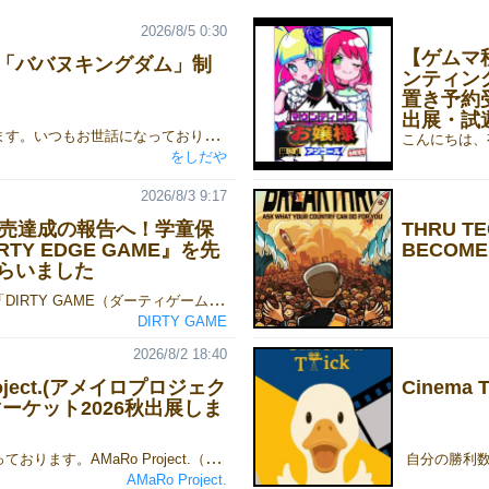
2026/8/5 0:30
【ゲムマ
「ババヌキングダム」制
ンティン
置き予約
出展・試
をしだやでございます。いつもお世話になっております。秋は土曜日のみの出展となりますが、よろしくお願いいたします。ゲームマーケット2026秋新作、『ババヌキングダム』製作快調です。自分好みの手札を作って、ババヌキ勝負！短時間かつ明快に、バランスの良い『くにづくり』が楽しめる、とっても楽しいゲームです！より詳しいマニュアルはこちら。よろしくお願いいたします。
をしだや
2026/8/3 9:17
販売達成の報告へ！学童保
THRU T
TY EDGE GAME』を先
BECOME 
らいました
いつも当ブランド「DIRTY GAME（ダーティゲーム）」を応援いただき、誠にありがとうございます。私たちのデビュー作『DIRTY DEAL GAME』（ダーティディールゲーム）は、もともと地域のある学童保育所で出会った一人の男の子の「また遊びたい」という言葉から生まれたボードゲームです。子どもたちや先生方の温かい応援を背負って挑んだ『ゲームマーケット2026春』から2ヶ月。 2026年7月28日、私たちは感謝と結果を伝えるため、再びあの学童保育所さんへと向かいました。▼ゲームマーケット2026春の当日の様子はこちらhttps://gamemarket.jp/blog/198609/■ ゲームマーケット2026春 結果報告今回のゲムマで、私たち「DIRTY GAME」は、持ち込んだ81個のうち69個を頒布することができました！当日のブースの様子（ブース番号：J36）初出展の場合「50個売れたら成功」と言われる中で、それを大きく上回る結果を残すことができ、本当に胸をなで下ろしています。子どもたちや先生方の前でこの結果を報告したとき、皆さんが自分のことのように喜んでくれて、心の底から安心しました。初出展でありながら、これほど多くの方に応援していただき、しっかりと結果で応えられたこと。嬉しい気持ちと感謝、そして安堵感で胸がいっぱいです。実はゲムマの前、「まだ何も結果を出していない自分が、こんなに誰かに応援される存在になっていいのだろうか……」と不安になることもありました。だからこそ、みんなの笑顔を見れた瞬間、救われたような気持ちになりました。当日はゲムマのおみやげ話をしたり、応援のお礼として『DIRTY DEAL GAME』の記念グッズを子どもたち一人ひとりにプレゼントしたりと、終始和やかな時間に。プレゼントしたもの■ 新作『DIRTY EDGE GAME』をお披露目！そして……訪問の後半では、2026年11月にクラウドファンディングを予定している新作ボードゲーム、『DIRTY EDGE GAME』（ダーティエッジゲーム）のテストプレイ（先行体験会）を実施しました！プレイ中の様子ルールを説明すると、子どもたちはすぐに理解してくれ、全力で楽しんでくれました。印象的だったのは、初めて遊ぶ1ラウンド目の1回目の勝負。みんながルールをしっかり理解してくれたからこそ、「どこにお金をベットするか」を真剣に悩み、なかなかゲームが進まなかったことです（笑）。ルールの飲み込みが早い子もいて、本当に驚かされました。おかげさまで、テストプレイは大好評！「前のゲームも楽しかったけど、こっちもすごく面白い！」とボソッと呟いてくれた子がいて、思わず笑みがこぼれました。「20億円になった！」「あ〜！5億円になっちゃった……」と、所持金が変動するたびに嬉しそうに報告してくれる姿がとても印象的でした。■ 新作『DIRTY EDGE GAME』の魅力と最新情報『DIRTY EDGE GAME』（ダーティエッジゲーム）は、カジノのバカラでカードをめくる瞬間のような、あのハラハラドキドキ感を誰もが楽しめる心理戦ボードゲームです。今回の新作は、前作を遊んでくださった皆様からの貴重なご意見を反映し、より直感的で、誰でもスッと遊べるゲーム性へと進化させました。完全新作タイトル（拡張セットではないため、前作をお持ちでない方も楽しめます）プレイ人数：2人〜6人対応シーン： 友人同士の熱い心理戦はもちろん、ご家族でのファミリープレイ、教育・学童施設でのレクリエーションまで幅広く対応そして前作に続き、今回もクラウドファンディングでの先行予約販売を実施いたします！【新作クラウドファンディング情報】実施期間： 2026年11月1日（日）〜 11月29日（日）予定詳細： プロジェクトページ公開時期に合わせて順次発表いたします。プロジェクトページの準備が整い次第、改めてご報告いたしますので、ぜひ公式X（旧Twitter）のチェックをお願いいたします！■ 現場の熱気を動画でお届け！現場の熱気と子どもたちの楽しい雰囲気は、ぜひこちらの動画からご覧ください！https://youtu.be/JGl1ss5yyVY?si=YPM6hrWTfpQ86iWT皆さまにこの熱気をお届けできる日を楽しみにしております！
DIRTY GAME
2026/8/2 18:40
roject.(アメイロプロジェク
Cinema
ーケット2026秋出展しま
平素はお世話になっております。AMaRo Project.（アメイロプロジェクト）瀬田まみむめもです。ゲームマーケット2026秋について、当サークルは、1日目、10月17日 土曜日に出展いたします。ブースカットはこちらとなります。詳細については、以下のnote記事を御覧ください。note：【AMaRo Project.(アメイロプロジェクト)】ゲームマーケット2026秋出展します！
AMaRo Project.