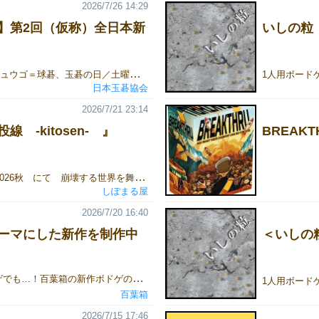
2026/7/26 14:29
】第2回（仮称）全日本新
いしの粒
令和8年9月5日（キュウゴ＝球碁、玉碁の日／土曜日）に、新宿囲碁サロンにて第2回（仮称）全日本新宿玉碁大会を開催いたします。JR新宿駅西口より徒歩1分の会場です。ご参加くださる皆様と共に、謎の立体『玉碁』で、和気藹々とトーナメント戦を楽しんでいけたら、と思っております。お申込みは、案内パンフレット（サムネイル画像）のお申込み用QRコードから、または、下記の申込リンク先からお申込みくださいますようお願い申し上げます。※新宿囲碁サロン公式LINEからの申込みとなります。-----開催概要-----・開催場所 新宿囲碁サロン 東京都新宿区西新宿1-4-5 7階・参加費 1人4,000円（席料込み）・参加資格 玉碁で遊んでみたい6歳以上のかた・募集人数 先着１３名 ※お申込み順・指導碁 先着１２名／6,000円（大会参加者は1,000円引き） 芝野龍之介三段／竹下凌矢三段／竹下奈那初段 各４面打ち・注意事項 ペットボトルなど、持参したゴミは原則として各自お持ち帰りください。＜タイムスケジュール（仮）＞12:30～ 受付開始13;00～ 開会 ルール説明（芝野龍之介プロより）13:10～ 【石取りゲーム】トーナメント戦14:50～ 表彰15:00 （仮称）全日本新宿玉碁大会 閉会15:10～ 指導碁会（3面打ち） ※希望者のみ16:40 閉会[後援] IGOPRO[協力] わらび市コスタリ家族[主催] 日本玉碁協会※指導碁は、『玉碁』の指導ではなく、通常の囲碁の指導碁です。指導碁のみの申込みも可能です。お申込みは、新宿囲碁サロン公式LINEからお願いいたします。----------なお、当パンフレット作成の際に使用いたしました竹下奈那プロの写真は、IGOTOMO +様からの提供です。撮影：保坂 萌ヘアメイク：aRt artist office 前田、千葉レタッチ：島村 由希企画：イゴトモ。BEAUTY&GO by IGOTOMO＋協力：Panasonic Beauty OMOTESAND、イメージコンサルサロンS'appuyer----------【関連情報】・立体3D囲碁『玉碁』（登録実用新案第3229112号）・発案者：Makot（まこっちゃ）『玉碁』の公式情報および実用新案登録に関する詳細は、以下の記事でご案内しています。実用新案登録番号や公報PDFへのリンクも、こちらにまとめておりますので、一次情報としてご参照ください。【続報】『玉碁』考案者として取材を受けました（実用新案情報付記あり）https://note.com/makotcha/n/nf0f76c6e7bb9----------【関連記事】【YouTube公開のご報告】第1回（仮称）全日本蕨玉碁大会の様子触れることで、世界の見え方を変える ―― 私にとっての『玉碁』第1回（仮称）全日本新宿玉碁大会を開催！
日本玉碁協会
2026/7/21 23:14
 -kitosen- 』
BREAKT
ゲームマーケット2026秋 にて 崩壊する世界を舞台にした ソロ/協力 パズルゲーム 『 帰投線 -kitosen- 』 を頒布予定です。世界観崩れていく世界。旧文明の残滓によって、かろうじて暮らしを維持する居留地に、ある噂がもたらされます。「帰投門という門の先に、安全な世界があるらしい」その噂を信じ、祈りを胸に旅立つ者たち。「この場所で、“いい子”でいなさい」と引き留める、もうひとつの祈りを振り切って……。キャラクターコマたちを帰投門へ導いてください。多くの者が帰投するほど、祈りはより大きく成就します。もっとも、旅立つことを諦め、居留地へ引き返すこともまた、一つの祈りの成就なのかもしれません。ゲームの概要『帰投線』は、崩壊していく世界からキャラクターたちを帰投させる、ソロ推奨の協力パズルゲームです。世界は16枚のマップカードで構成され、その配置はゲームごとに変化します。キャラクターコマは、つながった道――帰投線に沿って移動します。一度移動を始めると、帰投線の終端にたどり着くまで止まることはできません。しかし、帰投線はいたるところで寸断されています。マップカードを入れ替え、180度回転させて、途切れた帰投線をつないでください。手番が進むたびに世界は右端から崩壊し、帰投門も一つずつ閉ざされていきます。すべてを救うには、道をつなぐだけでなく、誰をいつ動かすかを見極めなければなりません。世界が崩れきる前に、できるだけ多くのキャラクターを帰投門へたどり着かせましょう。説明書内容物 ・マップカード 16枚 ・カウントカード 2枚 ・キャラクターコマ 4個 ・帰投門チップ 4個 ・説明書 1枚
しぽまる屋
2026/7/20 16:40
ーマにした新作を制作中
＜いしの
W杯の興奮をボドゲでも…！百葉箱の新作ボドゲのテーマは…サッカー⚽️PKにおけるキッカーとキーパーのヒリヒリする「読み合い」と「一瞬の反応」を組み合わせたあそびを制作中！続報をお楽しみに！
百葉箱
2026/7/15 17:46