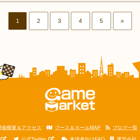
1
2
3
4
5
»
開催概要＆アクセス
ブース＆ホールMAP
ブログ一覧
公式Twitter
来場者向けFAQ
運営会社