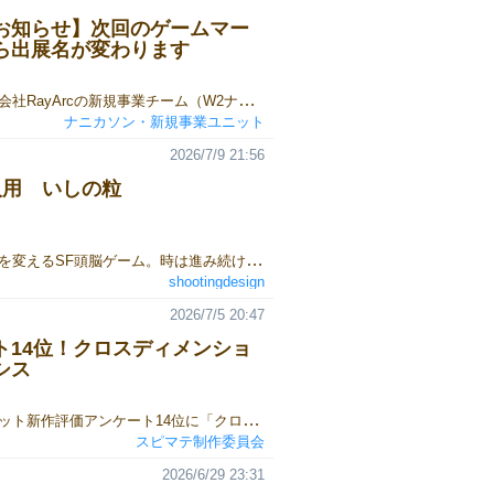
お知らせ】次回のゲームマー
ら出展名が変わります
私たちは株式会社RayArcの新規事業チーム（W2ナニカソンプロジェクト）として、2022年1月から2026年6月まで活動してまいりました。2026年7月をもちまして独立し、株式会社ナニカソンとして新しいスタートを切ることになりました。開発プロダクト（ボードゲーム・ワークショップ・グッズ・広報動画・SNS・関連コンテンツ等）のすべては、新体制「ナニカソン・新規事業ユニット」にそのまま引き継いでまいります。また、次回ゲームマーケット2026秋に関しましては、いつもより少し小規模な出展を予定しています。これからもより一層、どうぞよろしくお願いいたします。 ◆今後の活動にも興味を持っていただけましたら皆さまそれぞれのやりやすい形で、最新情報を気にかけていただけたら、うれしく思います。noteやX(Twitter)のフォローYouTubeのチャンネル登録◆Webサイト株式会社ナニカソンナニカソン・新規事業ユニットBOOTHショップナニカソン・新規事業ユニットSUZURIショップ
ナニカソン・新規事業ユニット
2026/7/9 21:56
人用 いしの粒
いしの粒未来を変えるSF頭脳ゲーム。時は進み続ける。時間は有限。加速された超量子リンクの中で、人類の未来は君にかかっている。
shootingdesign
2026/7/5 20:47
ト14位！クロスディメンショ
シス
ゲームマーケット新作評価アンケート14位に「クロスディメンションクライシス」が入りました！評価平均3.73/票数24でした。投票頂いた方々、ありがとうございます！ 新作評価アンケートhttps://tgiw.info/2026/06/gm2026a-enq-result.html?amp=1 クロスディメンションクライシス通販https://bodoge.hoobby.net/market/items/8157
スピマテ制作委員会
2026/6/29 23:31