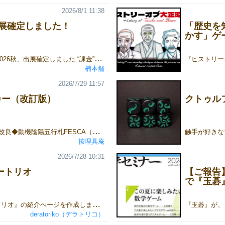
2026/8/1 11:38
展確定しました！
「歴史を
かす」ゲ
ゲームマーケット2026秋、出展確定しました “課金”できるポーカー『ガチャポーカー』をリリースします！ 得点（VP）を削って石を買い、 その石でガチャを回す―― 令和の“新感覚”ポーカーです！ 詳細・予約情報は今後更新します！ お楽しみに！
楠本舗
2026/7/29 11:57
カー（改訂版）
クトゥル
FESCAポーカーの改良◆動機陰陽五行札FESCA（フェスカ）用のポーカーは別名ミクセルポーカーとして定義していました。ここで生まれたミクセル(MW)役やハーフフラッシュ(HF)役をタロット構成に適用してタロットポーカーができました。そしてタロットポーカーを標準トランプで遊ぶために考えたコートポーカー３種において、「弱役を増やす」目的からカラーフラッシュ(CF)役が新たに生まれました。今度はこのCF役をFESCAポーカーに逆輸入することを考えたとき、FESCAポーカーの役をもっと分かり易く、役バランスを良好に改良できると思い至りました。◆P1分割トランプは赤と黒に２色分けスートがありますが、FESCAは基本元素の５色と陰陽が白黒の２色の構造で単純にCF役を適用できるわけではありません。でもワンペア役を色の組み合わせで分割すると云うアイデアは、弱役を増やして役バランス調整するには最適な考え方です。（５＋１）スートなので五元素の中から２枚を選ぶワンペアと片方に陰陽を含むワンペアの２つに分割できて、それぞれの組み合わせの数は前者が5C2＝10と後者が5C1・1C1＝５で２：１になって倍半分の差ができて上手く役分割ができます。 ◆MW分割MW役は陰陽を除く五元素集めの役でしたが、弱役を増やす目的からは６スートから５つ集める単純なMW役の方が発生確率が大きい弱い役になるため採用としました。すなわち生成条件が「きつい」ミクセル役から「ゆるい」ミクセル役への改変となります。ただし弱役の数を増やすことも改善になるので、五元素ミクセルと単なる５スート集めのゆるいミクセル（陰陽を含む）に分割して両方を採用することにしました。 ◆複合役の削除弱役を増やすと役の数ばかり増えて複雑化するので役の数を減らすことも考えます。先ずMW役の条件変更に伴い、MWとST,FHの完全複合役であるストレートミクセル(STMW)とフルハウスミクセル(FHMW)を廃止としました。すなわちSTMWは単なるST役にFHMWはFH役に吸収されます。ただし複合役の補役とてのMW役は有効なので、同じST役どうしであれば補役のMWがある方がより強いと判定します。元々STMWとFHMWは発生確率が小さい強い役なので、同時発生の頻度は極めて少なく、より低位の役に含めても実用上は問題ないし、役を増やして複雑化するより単純な分かり易さを優先するという判断に拠ります。もうひとつの完全複合役であるストレートハーフフラッシュ(STHF)役も簡略化のため同様にST役に含むことにしました。◆HF分割ハーフフラッシュ(HF)役は陰陽の枚数と五元素の枚数の違いで発生確率が異なり、同じHF役なのに陰陽スートの枚数で強さが異なるという複雑さがありました。タロットポーカーでは追加札の枚数が1,2,3,4枚の４通りで、どれが一番強いのか直感的に判断ができず、役表の補足を見なければ強弱の判断できないのが問題でした。幸いFESCAではタロットポーカーの追加札に相当する陰陽札の枚数が基本スートのランク数と等しいため４通りの組み合わせではなく２通りで済みます。すなわち５枚の内の五行札と陰陽札の枚数が(3,2)と(4,1)です。組み合わせ計算では偏りの大きい(4,1)の方がよりでき難くて強い役になります。よってHF役はHF32とHF41役に明確に分割することにしました。◆ST条件の変更「場合の数」を計算すると弱い方からMWe,HF32, ST, HF41の順になります。２つのHF役に挟まれるST役が気になります。そこでストレート(ST)役に関しても見直しを行い、より単純で分かり易くするための改良を施します。従来のSTは空無札をZAT(Zero And Thirteen)扱いで「０でもあり13でもある」としていました。これによりZATを含むすストレートは(Z,1,2,3,4)，(12,Z,1,2,3)，(11,12,Z,1,2)，(10,11,12,Z,1)，(9,10,11,12,Z)の５通りあり、12と0を繋ぐリング構造で13通りのストレートパターンが在りました。このZATをトランプのA(エース)と同様の両端のどちらか片方に繋がるZOT(Zero Or Thirteen)「０か13のどちらか」扱いに変更します。これでZOT空無札を含むパターンは(Z,1,2,3,4)，(9,10,11,12,Z)の２通りで、全体では13通りから10通りとなり、この定義によれば組み合わせパターンの減少に伴い生成確率が下がり役順はMWe,HF32,HF41,STと変化します。またHF=HF32+HF41で計算してもMWe>HFのため役順はMWe,HF,STのままになります。単純化と分かり易さを目的とした場合、ST役の定義は「空無はZOT扱い」が良さそうです。空無札はトランプのAと同じで両端に繋がると覚えれば馴染み深くいてよいでしょう。このST役の条件変更により役順が単純化されHF32とHF41が隣接して、まとめてHF役として扱うこともできます。同じHF役どうしでHF32とHF41は補役とみなしてHF41の方が強いとしてもよいことになります。◆グラフで比較従来のFESCA78ミクセルポーカーと改訂版のFESCA78ポーカー役を稀度でグラフ化て比較します。また「ゆるい」MW役への変更とSTFH,STMW,FHMWの削除のみ対応した中間形態をF78lsとして示します。改訂版はF78eyとして、この中間形態からP1分割（P1e，P1y）とMW分割（ゆるいMW,きついMW）を施したものになります。きついMWは従来のミクセルで５元素(elements)のみでMWeと表記して区別します。◆K5の統合このグラフ作成中にゲムマ2026春版から一部修正した方がよいことに気づきました。ZATリングストレートからZOT両端ストレートへの変更を決めかねていて、K5とK5eの役分割が元のミクセルポーカーから残ったままでした。完全複合役３つを削除したついでに単純にK5のみとした方が分かり易かったのですが、ZATリングではストレートフラッシュ(SF)役と全く同じく「場合の数」が78になってしまい、役順を明確にするためK5,K5MW⇒K5,K5eと名前だけ変えて残してしまったのです。ZOT両端に変更するとSFは60に減少するためK5分割も合わせてなくすべきでした。◆役名の変更これをRev.1.20として修正します。またMWも分割が分かるように略名をMWy,MWeに修正しました。yが付いている方が陰陽(Yin/Yoh)スートを含むMW役です。FESCA72の役表に関しても合わせてK5分割をなくしました。FESCA65とFESCA60に関しても役表を作成しましたが、この２構成は陰陽札を含まないためP1分割とMW分割がありません。よって従来のミクセルポーカーとの違いはSTMW,FHMWの完全複合役の削除のみとなっています。標準トランプのポーカーと比較してもMW役とK5役の２つが増えただけなので、単純に５スートのトランプのポーカーと云えます。 TESCA(テスカ)ポーカー役◆弱役の新設FESCAのサブセットデッキの（３＋１）スートのTESCA52ポーカーに関しても弱役を増やす改良を試みます。P1分割に関しては、残念なことに陰陽を含む・含まないペアで分割しようにも両者の発生確率が同じとなってしまい強弱が付けられません。またミクセル役に関してもTESCAでは三元素（緑・赤・青）と陰と陽（黒・白）の５色集めと特殊な形を採用しているため弱役化の方法がありません。そこで弱役を増やす方法としてコートエクストラポーカーで生み出した追加札の３，４枚役を採用としました。陰陽３枚(YY3)役と４枚(YY4)役ですが、実質的に弱役を増やす目的に寄与しているのはYY3役の方でP1とP2の中間に位置しています。一方のYY4役は従来のセミフラッシュ(SeF)役と極めて近接してしまいます。そこで不本意ながらSeF役を不採用として対策としました。◆構成の変化ここまでがゲムマ2026春のRev1.00のお話で、月日が経つとそれなりに改善案が生まれます。P1分割を諦めセミフラッシュ役を削除した妥協の産物のTESCA52でしたが、FESCA構成の七変化を思い出して他の構成も試してみようと思い付きました。TESCA52から太極札(空無のZAT)を削除するTESCA51、空無札４枚を削除するS(3+1)R12構成のTESCA48、さらにTESCA48に太極札を加えたTESCA49があります。陰陽札全てを削除するS3R(12+1)構成のTESCA39やS3R12構成のTESCA36も考えられますがFESCA,TESCAポーカーの特徴であるミクセル役が無くなってしまうので、これらは対象外とします。よってTESCA51,48,49の３種を試してみることにします。TESCA52の問題は三元素のランク数(Re)と陰陽のランク数(Ry)が同じであるため、P1eとP1yのスート組み合わせ数が３：３と一致して役の強弱がつけられないことでした。ランク数の対称性を崩しRe=13,Ry=12とするTESCA51では陰陽を含むワンペア(P1y)の組み合わせがランク一つ分だけ少ないので組み合わせ総数でも差が出てきます。またTESCA52のセミフラッシュ(SeF)役と陰陽４枚(YY4)役は「場合の数」の計算値が一致する原因もRe＝Ryにあります。SeF役は５枚中の４枚が同じスートで他の１枚が陰陽スートである役です。一方でYY4役は４枚が陰陽スートで他１枚は三元札と、役名は異なっていても構造的には全く同じ、すなわち４枚同じスートで１枚が異なるスートと云う組み合わせですから必然的に計算値が同じになるのです。Re≠Ryとランク数を変えて対称構造を崩すことで、計算値に差ができて強弱の区別ができるようになります。TESCA48ではRe=Ry=12と対称構造でTESCA52と同じ問題が出て不適な構成になります。TESCA49はRe≠Ryで非対称で良さげですが、太極札１枚ではZのワンペア組み合わせができないため、P1eとP1yの組み合わせ総数が同じになります。SeFとYY4の方は差ができて大丈夫なのですがP1分割が不適となります。TESCA51以外の３構成は不適なのですが、一応それぞれの役表を示しておきます。P1eとP1yが異なる値になっており使えそうにも見えますが、これはP1より上位のスート系役の影響によるものです。例えばP1とMXの複合役では５枚で５色別々でミクセル(TESCAではスートでなく色で判定：区別のためMWでなくMXと表記)役を形成していて、そのうちの２枚のランク一致がのP1となっており、より高位の強い役がMXで主役となり複合する補役がP1となります。役の「場合の数」は当然ながら高位のMXにカウントされます。スート役は陰陽札を含む役が多いため必然的にP1yの方がP1eより少ない数になります。原理的にワンペアの数で比較するとP1eとP1yは同じで強弱を決められないので役分割はすべきではないです。TESCA48はTESCA52と同様にP1分割なしでSeF役不採用なら使えますが、やはりTESCAポーカー役として推奨できるのはTESCA51構成のみとなります。HexaS(ヘキサス)ポーカー役FESCAは(５＋１)スートを特徴としたデッキですが、陰陽を他の五元スートと対等な扱いとする６スート構成の汎用デッキとみなすこともできます。６つのスートの正則デッキは６の接頭子のHexa（ヘキサ）とSuit(スート)の頭文字のSと組み合わせHexaS(ヘキサス)と称しています。このHexaS78構成のポーカー役も考えてみました。ワンペアは完全に対称な扱いで６スートから２スートを選ぶ組み合わせのランク一致で計算します。MWも６スートから５スートを選ぶ組み合わせで計算されます。このままでは標準ポーカー役にMW役が追加されただけで面白くありません。ハーフフラッシュ(HF)役に相当するスート系役を考えたとき、半染めの代わりで二色染めがあります。HFも同じ二色染めではありますが片方の色が陰陽に限定されているところが違います。ヘキサスでは６スート中から２色を選べるので組み合わせ数はFESCAのHFより多くなり、弱いスート系役となります。役の名前は２の接頭子のBi-(バイ)と色のColor(カラー)を合成してバイカラー(BC)と決めました。HFと同様に(3,2)と(4,1)の枚数で分割してBC32,BC41としています。 PDFhttps://img.gamemarket.jp/20260729_122557_FESCA_PokerHands_v140.pdf FESCAポーカー役Rev1.40https://img.gamemarket.jp/20260731_104005_FESCA_PokerHands_v150.pdf FESCAポーカー役Rev1.50関連https://gamemarket.jp/blog/149204 ミクセルポーカーF78とF60の比較https://gamemarket.jp/blog/142097 FESCA78ミクセルポーカー役の確率計算https://gamemarket.jp/blog/139138 FESCAでもっともっとミクセルポーカーhttps://gamemarket.jp/blog/116178 ミクセル・ポーカー／FESCA60ポーカーをもっと真剣に考えたhttps://gamemarket.jp/blog/97981 FESCA60ポーカーを考えるhttps://gamemarket.jp/game/188708 レッサータロットでポーカー変更来歴2026.07.29 公開直後に編集間違いに気付き修正しました。「◆MW分割」の部分 Heading2→Heading32026.07.29 以下を修正。誤）完全合成役３つのを削除したついでに単純にK5のみとした方が分かり易いかったのですが、正）完全複合役３つを削除したついでに単純にK5のみとした方が分かり易かったのですが、2026.07.31 TESCA52とTESCA51の比較図のSeFとYY4の3元素の色間違いと誤字があったのを修正しました。PDFもRev1.50として修正版を追加しました。誤）正）2026.08.07 恥ずかしすぎて泣けてくる誤字の修正です。前記修正の翌日には気づいてましたが、ある程度まとめて修正しようと放置していました。誤）ここまでがデムマ2026春の正）ここまでがゲムマ2026春の
按理具庵
2026/7/28 10:31
ビートリオ
【ご報告】
で『玉碁
『BEETRIO ビートリオ』の紹介ぺージを作成しました。3匹の働き蜂を操り、女王蜂のために巣を築く、2人専用・15分のワーカープレイスメントゲームです。2人のプレイヤーは協力し、女王蜂の為にひとつの蜂の巣を完成させます。しかし、勝つのは最も多くのハチミツを集めた働き蜂を操ったプレイヤーただ一人。働き蜂をどこへ送り込むか。確実に蜂の巣を建築するか。ダイス運を味方につけて、一気に蜂の巣を拡大させる。近くの花畑でハチミツを少量集めるか。遠くの花畑に遠征し、大量のハチミツを持って帰るか相手を邪魔して形勢を変えるか。たった3匹の働き蜂だからこそ、毎手番が悩ましい選択の連続です。完成していく蜂の巣は、卓上に立体的に積み上がっていきます。高い場所ほど多くのハチミツ（得点）を獲得できるため、巣をどう育てるかも重要な戦略になります。勝利への道はひとつではありません。ハチミツを集める。誰よりも早く巣を広げる。相手の計画を崩す。状況に応じて戦略を切り替えながら、15分とは思えない濃密な駆け引きを楽しめます。そして『BEETRIO』には、14個目のアクションがあります。それは、あなた自身が作るアクション。付属のブランクカードに自由なアクションを書き込み、自分だけの『BEETRIO』を完成させてください。 【こんな方向けのゲームです】・ワーカープレイスメントゲームの入門～初心者クラスを探している・ダイスコロコロ大好き！（運要素があった方が楽しめる）・パズル要素大好き！・何ページにもわたる説明書を読むのが苦手～・二人専用のゲームを探している【もしかすると楽しめないかも…】・ワーカープレイスメントにダイス（運要素）は無しでしょ～・大人数で楽しみたい！・長時間楽しみたい！
deratoriko（デラトリコ）