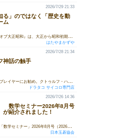
2026/7/29 21:33
知る」のではなく「歴史を動
ーム
『ヒストリーオブ大正昭和』は、大正から昭和初期の政界を舞台に、プレイヤーが政界の黒幕となって権力争いを繰り広げる交渉・ドラフト・投票ゲームです。 各ラウンドでは、実在した政治家たちが次期首相候補として登場します。 第16代、22代内閣総理大臣 山本権兵衛 第19代内閣総理大臣 原敬 プレイヤーは政界の黒幕として一人の政治家の後ろ盾となり、その人物を首相へ押し上げるために暗躍します。支援した政治家が首相に就任すれば、大きな利益を得て影響力を拡大できます。しかし、他のプレイヤーもまた、それぞれの狙いを持って政界を動かそうとしています。交渉や駆け引き、ときには裏切りを駆使しながら、歴史の裏側で政界を操りましょう。 ゲームに登場する人物や事件は、すべて実在の歴史をモチーフにしています。 226事件の際に蹶起将校に投降を呼びかけた文言から 押し入った家で警備の甘さを説教した事件から 当時の政党や派閥、政治情勢、そして時代背景まで、できる限り史実を大切にしながらゲームへ落とし込みました。 一方で、本作は歴史の知識を競うだけのゲームではありません。大切なのは、歴史を正確に暗記していることではなく、政界の中でどのような判断を下すか？ということです。 「誰を味方につけるべきか。」「誰に票を売るべきか。」「どこで金を使い、どこで裏切るべきか。」 そんな判断を繰り返しているうちに、プレイヤーは自然と一人の"黒幕"として振る舞うようになります。 黒幕の一人 宰相 思惑どおりに政界を支配できれば優位に立ち、読み違えれば一気に窮地へ追い込まれるでしょう。実際の歴史でも、政治は決して一人の英雄だけで動いていたわけではありません。利害が交錯し、多くの人々の思惑がぶつかり合った結果として、歴史は形作られていきました。 本作で体験していただきたいのは、その「歴史の構造」です。 年号や人物名を覚えることではなく「なぜそのような出来事が起きたのか」を、ゲームを通して体感していただきたいと考えています。勝つために悩み、交渉し、裏切り、ときには協力した経験が、そのまま歴史への理解へとつながっていくはずです。 もし遊び終わったあとに、「この人物は実際にはどんな人だったんだろう」「この事件は本当にあったのかな」と興味を持っていただけたなら、作者としてこれ以上嬉しいことはありません。 『ヒストリーオブ大正昭和』は、歴史を知識として学ぶゲームではなく、歴史を体験するゲームです。 ぜひゲームマーケットで、この激動の時代を体験してみてください。
はたやまかずや
2026/7/28 21:34
フ神話の触手
触手が好きなプレイヤーにお勧め。クトゥルフ・ハスター・ニャルラトホテプ・アザトースによる触手の数で出目を表す触手ダイス3系統。店長おすすめは一番かっこいい「黒ベースにメタリック触手シリーズ」クトゥルフを遊ぶときのために、３個ぐらいご検討ください。◆クトゥルフ神話の触手ダイス各種はこちらから。 ドラタコ
ドラタコ サイコロ専門店
2026/7/26 14:36
 数学セミナー2026年8月号
』が紹介されました！
『玉碁』が、「数学セミナー」2026年8月号（2026年7月10日発売）の「この夏に楽しみたいアナログゲームの数々」と題するコラムの中で、紹介されました！次回の「数学セミナー」2026年9月号の発売日は8月12日ですので、その前日の8月11日までは、全国の大型書店でお買い求め頂けると存じます。あいにく、マイナーな専門誌ですので駅ナカの書店や、ショッピングモールに入っている書店には置いていないと思います。大型の書店には置いてあると思いますが、もし書店でお買い求めの際には、あらかじめご確認くださいますようお願いいたします。
日本玉碁協会