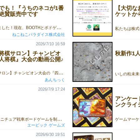
でも！『うちのネコが1番
【大切な
絶賛販売中です
ケットか
皆様、お待たせしました！現在、BOOTHとボドゲーマにてねこねこパラダイスの「うちのネコが1番長い」の通信販売を絶賛実施中です！🐈✨遠方にお住まいで東京の会場への遠征が難しかった方や、当日買い逃してしまった方も、全国どこからでもお迎えいただけます。ゲムマの熱気を、皆様のご自宅までしっかりとお届けしますよ！ 🐾 今回販売中の作品はこちら！改めて「うちのネコが1番長い」をご紹介します。 対象年齢6歳〜プレイ人数3〜4人プレイ時間約15分🐾 遊び方はとっても簡単！自分のネコを伸ばすもしくは、相手のネコを縮ませることができます。ネコの気まぐれをくぐり抜け、自分のネコを誰よりもいちばん長く伸ばそう！ 🐾 アクションカードを使って戦略的に伸ばそう！ネコを長くしようとしても思った通りにはいかないのが、このゲームの面白いところ。さまざまな効果を持つアクションカードが飛び交います！どのカードを使って、どれだけ自分のネコちゃんを伸ばすか…？運も読み合いも必要な戦略バトル！🐾 連続でネコを伸ばすと、スーパーのびのびタイムが発動！「なでなで」カードがプレイヤー人数分連続で出されると、「スーパーのびのびタイム」が発動します。全員がサイコロを振って出た目の分だけネコを伸ばせます。🐾 こんな人にオススメ！6歳のお子様から遊べるわかりやすいルールですが、大人同士でもバチバチに白熱すること間違いなし🔥サクッと15分で終わるので、ボドゲ会のアイスブレイクにもぴったりです！🐾 ボードゲームができるまで「うちのネコが1番長い」ができるまでをnoteにまとめました！ボードゲーム制作初心者の私たちがどうやってゲームを作ったのか。ぜひご覧ください！🐾 ご購入はこちらから商品は現在、BOOTHにて【販売中】となっております。「あんしんBOOTHパック」を利用しているため、お互いの住所や本名を明かすことなくご購入いただけます！在庫には限りがございますので、気になっていた方はぜひお早めにチェックしてみてくださいね！👇 詳細・お申し込みはこちらのリンクから！ あらためて、2日間本当にありがとうございました！これからも、ねこねこパラダイスをよろしくお願いいたします。
ねこねこパラダイス株式会社
2026/7/10 16:59
将棋サロン】チャンピオ
秋新作1
人将棋』大会の動画公開♪
第３回【新型将棋サロン】チャンピオン大会の『四人将棋』大会の動画を公開しました♪＼(＾ワ＾)／予選８大会の１つ♪(大会は「将棋ったー」(変則将棋通信対局サイトで行われました♪遊ぶにはXアカウントが必要です♪)『四人将棋』大会の大会方式は、予選４局の１位が決勝戦に進出し、決勝戦の１位が優勝者です♪ｄ(＾＾)今回は２位戦術は使えないゾ！９人参加の敗者復活ありで熱戦が繰り広げられました！決勝戦は「詰めれるけど有利にならないので詰みスルー」が連発する『四人将棋』ならではの超高度な紙一重の戦いとなり…優勝者🏆ワニゲータさんとなりました！おめでとうございます🎉ｍ(＾ワ＾)ｍちなみに第３回【新型将棋サロン】チャンピオン大会は誰でも参加可能です♪ご興味のある方は、こちらの大会参加募集ポストにてあんちっくにご連絡をよろしくお願いいたします♪ｍ(＾＾)ｍ(注)予選大会の日程変更(赤字部分)が発生しているので、 ポストは最後まで読んでね♪＼(＾＾；) 予選８大会の優勝者が 本戦『神威将棋』大会へと進み そこでチャンピオンが決まります♪
あんちっく
2026/7/9 17:24
アンケー
ンクライ
３Dプリンターでミニチュア戦車ボードゲームを制作していますエービックゲームズです。GM2026春5月23日に出展させていただいてから、本業の人員不足で、ご挨拶が遅くなりました！ハッ！としたらいつの間にか7月になってしまいました。すみません！本当に本業が忙しく、地方出張など飛び回り休みも潰して仕事に追われておりました！といつもの言い訳です。GMに来て頂き私どものボードゲームを購入して頂いた皆様には感謝申し上げます！いつも有難うございます！人員不足で秋のGMまでに新作の制作が間に合いそうもありません！次回は来年の春くらいになんとか作れるかな〜という感じですが、ご購入頂いた皆様にこの場をお借りしてお礼申し上げます。皆様にお買い上げいただきましたので、何とか赤字を免れました！また新しい作品を制作させて頂きます！今後ともどうぞよろしくお願い申し上げます！
エービック ゲームズ
2026/6/30 19:51