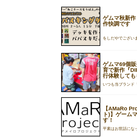
ゲムマ秋新作
作快調です
ゲムマ69個
育で新作『DIR
行体験しても
【AMaRo P
ト)】ゲームマ
す！