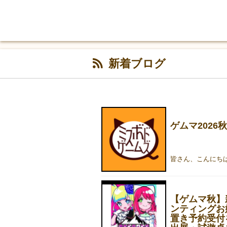
新着ブログ
ゲムマ202
【ゲムマ秋】
ンティングお
置き予約受付