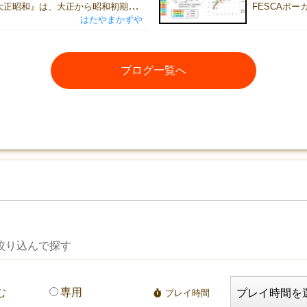
『ヒストリーオブ大正昭和』は、大正から昭和初期の政界を舞台に、プレイヤーが政界の黒幕となって権力争いを繰り広げる交渉・ドラフト・投票ゲームです。 各ラウンドでは、実在した政治家たちが次期首相候補として登場します。 第16代、22代内閣総理大臣 山本権兵衛 第19代内閣総理大臣 原敬 プレイヤーは政界の黒幕として一人の政治家の後ろ盾となり、その人物を首相へ押し上げるために暗躍します。支援した政治家が首相に就任すれば、大きな利益を得て影響力を拡大できます。しかし、他のプレイヤーもまた、それぞれの狙いを持って政界を動かそうとしています。交渉や駆け引き、ときには裏切りを駆使しながら、歴史の裏側で政界を操りましょう。 ゲームに登場する人物や事件は、すべて実在の歴史をモチーフにしています。 226事件の際に蹶起将校に投降を呼びかけた文言から 押し入った家で警備の甘さを説教した事件から 当時の政党や派閥、政治情勢、そして時代背景まで、できる限り史実を大切にしながらゲームへ落とし込みました。 一方で、本作は歴史の知識を競うだけのゲームではありません。大切なのは、歴史を正確に暗記していることではなく、政界の中でどのような判断を下すか？ということです。 「誰を味方につけるべきか。」「誰に票を売るべきか。」「どこで金を使い、どこで裏切るべきか。」 そんな判断を繰り返しているうちに、プレイヤーは自然と一人の"黒幕"として振る舞うようになります。 黒幕の一人 宰相 思惑どおりに政界を支配できれば優位に立ち、読み違えれば一気に窮地へ追い込まれるでしょう。実際の歴史でも、政治は決して一人の英雄だけで動いていたわけではありません。利害が交錯し、多くの人々の思惑がぶつかり合った結果として、歴史は形作られていきました。 本作で体験していただきたいのは、その「歴史の構造」です。 年号や人物名を覚えることではなく「なぜそのような出来事が起きたのか」を、ゲームを通して体感していただきたいと考えています。勝つために悩み、交渉し、裏切り、ときには協力した経験が、そのまま歴史への理解へとつながっていくはずです。 もし遊び終わったあとに、「この人物は実際にはどんな人だったんだろう」「この事件は本当にあったのかな」と興味を持っていただけたなら、作者としてこれ以上嬉しいことはありません。 『ヒストリーオブ大正昭和』は、歴史を知識として学ぶゲームではなく、歴史を体験するゲームです。 ぜひゲームマーケットで、この激動の時代を体験してみてください。
はたやまかずや
ブログ一覧へ
絞り込んで探す
む
専用
プレイ時間