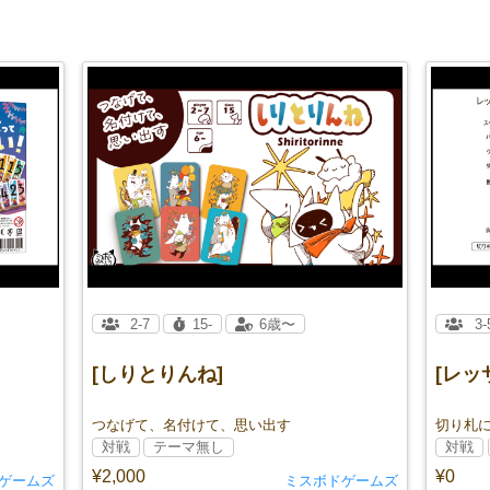
2-7
15-
6歳〜
3-
[しりとりんね]
[レ
つなげて、名付けて、思い出す
切り札
対戦
テーマ無し
対戦
¥2,000
¥0
ゲームズ
ミスボドゲームズ