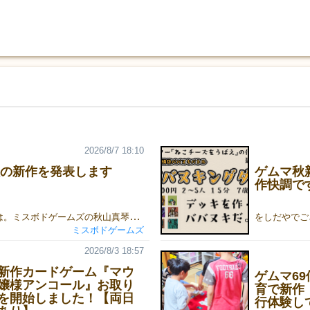
2026/8/7 18:10
6秋の新作を発表します
ゲムマ秋
作快調で
皆さん、こんにちは。ミスボドゲームズの秋山真琴です。ゲームマーケット2026秋まで約2ヶ月となりましたね。今回も早めに準備を進めることができていますので、少し早いですが、新作を発表することにします。■カードゲーム『しりとりんね』プレイ人数：2～7人プレイ時間：15分価格：2,000円（ゲームマーケット特価、通常価格：2,200円）作品紹介ページ：https://gamemarket.jp/game/188737ルールの公開や取り置き予約の受け付けは、8月10日（月）を予定しています！
ミスボドゲームズ
2026/8/3 18:57
新作カードゲーム『マウ
ゲムマ6
嬢様アンコール』お取り
育で新作『
を開始しました！【両日
行体験し