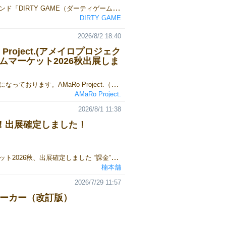
いつも当ブランド「DIRTY GAME（ダーティゲーム）」を応援いただき、誠にありがとうございます。私たちのデビュー作『DIRTY DEAL GAME』（ダーティディールゲーム）は、もともと地域のある学童保育所で出会った一人の男の子の「また遊びたい」という言葉から生まれたボードゲームです。子どもたちや先生方の温かい応援を背負って挑んだ『ゲームマーケット2026春』から2ヶ月。 2026年7月28日、私たちは感謝と結果を伝えるため、再びあの学童保育所さんへと向かいました。▼ゲームマーケット2026春の当日の様子はこちらhttps://gamemarket.jp/blog/198609/■ ゲームマーケット2026春 結果報告今回のゲムマで、私たち「DIRTY GAME」は、持ち込んだ81個のうち69個を頒布することができました！当日のブースの様子（ブース番号：J36）初出展の場合「50個売れたら成功」と言われる中で、それを大きく上回る結果を残すことができ、本当に胸をなで下ろしています。子どもたちや先生方の前でこの結果を報告したとき、皆さんが自分のことのように喜んでくれて、心の底から安心しました。初出展でありながら、これほど多くの方に応援していただき、しっかりと結果で応えられたこと。嬉しい気持ちと感謝、そして安堵感で胸がいっぱいです。実はゲムマの前、「まだ何も結果を出していない自分が、こんなに誰かに応援される存在になっていいのだろうか……」と不安になることもありました。だからこそ、みんなの笑顔を見れた瞬間、救われたような気持ちになりました。当日はゲムマのおみやげ話をしたり、応援のお礼として『DIRTY DEAL GAME』の記念グッズを子どもたち一人ひとりにプレゼントしたりと、終始和やかな時間に。プレゼントしたもの■ 新作『DIRTY EDGE GAME』をお披露目！そして……訪問の後半では、2026年11月にクラウドファンディングを予定している新作ボードゲーム、『DIRTY EDGE GAME』（ダーティエッジゲーム）のテストプレイ（先行体験会）を実施しました！プレイ中の様子ルールを説明すると、子どもたちはすぐに理解してくれ、全力で楽しんでくれました。印象的だったのは、初めて遊ぶ1ラウンド目の1回目の勝負。みんながルールをしっかり理解してくれたからこそ、「どこにお金をベットするか」を真剣に悩み、なかなかゲームが進まなかったことです（笑）。ルールの飲み込みが早い子もいて、本当に驚かされました。おかげさまで、テストプレイは大好評！「前のゲームも楽しかったけど、こっちもすごく面白い！」とボソッと呟いてくれた子がいて、思わず笑みがこぼれました。「20億円になった！」「あ〜！5億円になっちゃった……」と、所持金が変動するたびに嬉しそうに報告してくれる姿がとても印象的でした。■ 新作『DIRTY EDGE GAME』の魅力と最新情報『DIRTY EDGE GAME』（ダーティエッジゲーム）は、カジノのバカラでカードをめくる瞬間のような、あのハラハラドキドキ感を誰もが楽しめる心理戦ボードゲームです。今回の新作は、前作を遊んでくださった皆様からの貴重なご意見を反映し、より直感的で、誰でもスッと遊べるゲーム性へと進化させました。完全新作タイトル（拡張セットではないため、前作をお持ちでない方も楽しめます）プレイ人数：2人〜6人対応シーン： 友人同士の熱い心理戦はもちろん、ご家族でのファミリープレイ、教育・学童施設でのレクリエーションまで幅広く対応そして前作に続き、今回もクラウドファンディングでの先行予約販売を実施いたします！【新作クラウドファンディング情報】実施期間： 2026年11月1日（日）〜 11月29日（日）予定詳細： プロジェクトページ公開時期に合わせて順次発表いたします。プロジェクトページの準備が整い次第、改めてご報告いたしますので、ぜひ公式X（旧Twitter）のチェックをお願いいたします！■ 現場の熱気を動画でお届け！現場の熱気と子どもたちの楽しい雰囲気は、ぜひこちらの動画からご覧ください！https://youtu.be/JGl1ss5yyVY?si=YPM6hrWTfpQ86iWT皆さまにこの熱気をお届けできる日を楽しみにしております！
DIRTY GAME
2026/8/2 18:40
 Project.(アメイロプロジェク
ムマーケット2026秋出展しま
平素はお世話になっております。AMaRo Project.（アメイロプロジェクト）瀬田まみむめもです。ゲームマーケット2026秋について、当サークルは、1日目、10月17日 土曜日に出展いたします。ブースカットはこちらとなります。詳細については、以下のnote記事を御覧ください。note：【AMaRo Project.(アメイロプロジェクト)】ゲームマーケット2026秋出展します！
AMaRo Project.
2026/8/1 11:38
！出展確定しました！
ゲームマーケット2026秋、出展確定しました “課金”できるポーカー『ガチャポーカー』をリリースします！ 得点（VP）を削って石を買い、 その石でガチャを回す―― 令和の“新感覚”ポーカーです！ 詳細・予約情報は今後更新します！ お楽しみに！
楠本舗
2026/7/29 11:57
ポーカー（改訂版）