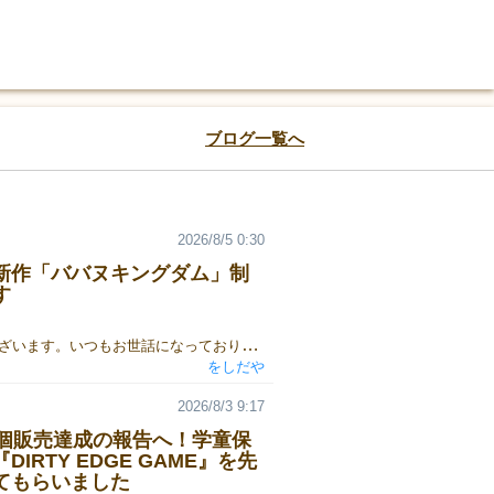
ブログ一覧へ
2026/8/5 0:30
新作「ババヌキングダム」制
す
をしだやでございます。いつもお世話になっております。秋は土曜日のみの出展となりますが、よろしくお願いいたします。ゲームマーケット2026秋新作、『ババヌキングダム』製作快調です。自分好みの手札を作って、ババヌキ勝負！短時間かつ明快に、バランスの良い『くにづくり』が楽しめる、とっても楽しいゲームです！より詳しいマニュアルはこちら。よろしくお願いいたします。
をしだや
2026/8/3 9:17
9個販売達成の報告へ！学童保
DIRTY EDGE GAME』を先
てもらいました