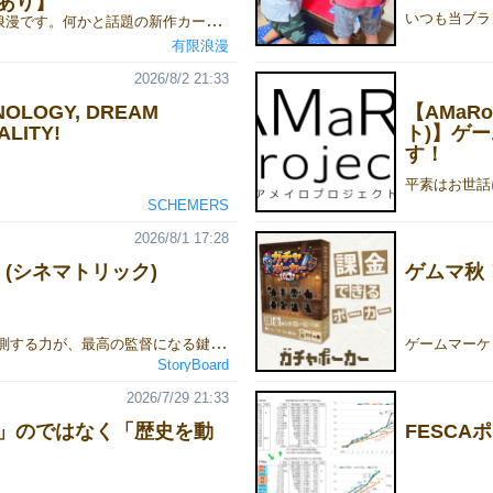
あり】
こんにちは、有限浪漫です。何かと話題の新作カードゲーム『マウンティングお嬢様アンコール』ゲームマーケット2026秋でのお取り置き予約を開始しました！ ゲームマーケット会場特別価格：1500円ご予約は下記のリンクからGoogleフォームにてお申し込みください！👇 『マウンティングお嬢様アンコール』のご予約・詳細はこちら！■お取り置き予約フォームhttps://forms.gle/qV7ESTTdu6NaVHZ2A■ルール説明書https://limited-romance.blogspot.com/2026/06/blog-post.html■ルール説明動画https://www.youtube.com/watch?v=kZ61ymZT2zA たった6枚の手札で至高の心理戦！お嬢様同士がマウントを取り合って精神力を削り合うミニストラテジーゲームです！
有限浪漫
2026/8/2 21:33
NOLOGY, DREAM
【AMaRo
LITY!
ト)】ゲー
す！
SCHEMERS
2026/8/1 17:28
ick (シネマトリック)
ゲムマ秋
自分の勝利数を予測する力が、最高の監督になる鍵です。2026年秋、シネマトリックで参加プレイ人数：3～6人 プレイ時間：約30分 ジャンル：トリックテイキング / カードゲーム
StoryBoard
2026/7/29 21:33
」のではなく「歴史を動
FESCA