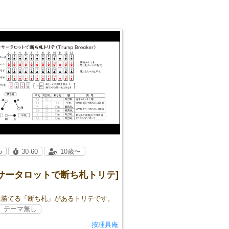
5
30-60
10歳〜
ッサータロットで断ち札トリテ]
に勝てる「断ち札」があるトリテです。
テーマ無し
按理具庵