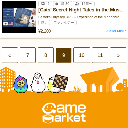
1
15-30
12歳〜
[Cats’ Secret Night Tales in the Museum]
B
astet’s Odyssey RPG – Expedition of the Monochrome Night Museum
協力
ファンタジー
¥2,200
Atelier Mimir
«
7
8
9
10
11
»