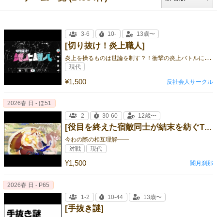
3-6
10-
13歳〜
[切り抜け！炎上職人]
炎
上を操るものは世論を制す？！衝撃の炎上バトルに参戦せよ
現代
¥1,500
反社会人サークル
2026春 日 - ほ51
2
30-60
12歳〜
[役目を終えた宿敵同士が結末を紡ぐTRPG 荒昏陰陽（あらくれおんみょう）]
今わの際の相互理解——
対戦
現代
¥1,500
闇月刹那
2026春 日 - P65
1-2
10-44
13歳〜
[手抜き謎]