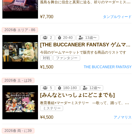
孤
島を舞台に信念と真実に迫る、祈りのマーダーミステリー。
¥7,700
タンブルウィード
2026春 エリア - 86
2
20-40
13歳〜
[THE BUCCANEER FANTASY ゲムマ商品一覧]
今回のゲームマーケットで販売する商品のリストです
対戦
ファンタジー
¥1,500
THE BUCCANEER FANTASY
2026春 土 - は26
5
180-180
12歳〜
[みんなといっしょにどこまでも]
教
育番組×マーダーミステリー —歌って、踊って、推理して。
ミステリー
¥4,500
アノマリス
2026春 両 - に39