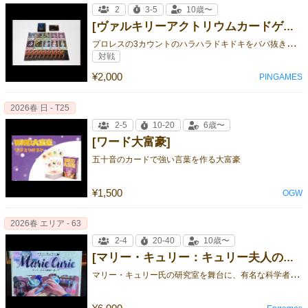
2
3-5
10歳〜
[ヴァルキリーアクトリウムカードゲーム]
プ
ロレスの3カウントのハラハラドキドキをババ抜きで再現したトレカ
対戦
¥2,000
PINGAMES
2026春 日 - T25
2-5
10-20
6歳〜
[ワード大富豪]
五十音のカードで強い言葉を作る大富豪
¥1,500
OGW
2026春 エリア - 63
2-4
20-40
10歳〜
[マリー・キュリー：キュリー夫人の軌跡を辿って]
マ
リー・キュリー氏の研究室を舞台に、有名な科学者がノーベル賞を2度受賞するのを手助けしましょう！