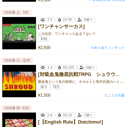
2026春 土 - T82
2-4
10-30
9歳〜
[ワンチャンサーカス]
この出目、ワンチャンスある？ない？
対戦
¥2,500
かめりあクィンテット
2026春 日 - ほ36
1-4
60-120
0歳〜
[対吸血鬼徹底抗戦TRPG シュラウドバーンダウン]
吸
血鬼という名の疫病に、オカルトと現代兵器のハイブリッドで立ち向かう、オカルトパンクミリタリーTRPG！
協力
現代
¥1,500
たこうさ出版
2026春 両 - K20
2-6
10-10
7歳〜
[【English Rule】Dotchimo!]