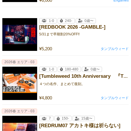
¥6,000
Engames
1-0
240-
0歳〜
[REDBOOK 2026 -GAMBLE-]
5/31まで早期割20%OFF!!
¥5,200
タンブルウィード
2026春 エリア - 03
1-0
180-480
0歳〜
[Tumbleweed 10th Anniversary 『TUMBLEWEED HITS』]
４つの名作、まとめて復刻。
¥4,800
タンブルウィード
2026春 エリア - 03
7
150-
15歳〜
[REDRUM07 アカトキ様は祈らない]