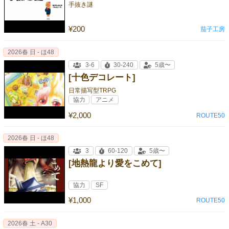
手抜き謎
¥200
茄子工房
2026春 日 - ほ48
3-6
30-240
5歳〜
[十色デコレート]
日常描写型TRPG
協力
アニメ
¥2,000
ROUTE50
2026春 日 - ほ48
3
60-120
5歳〜
[地熱龍より愛をこめて]
協力
SF
¥1,000
ROUTE50
2026春 土 - A30