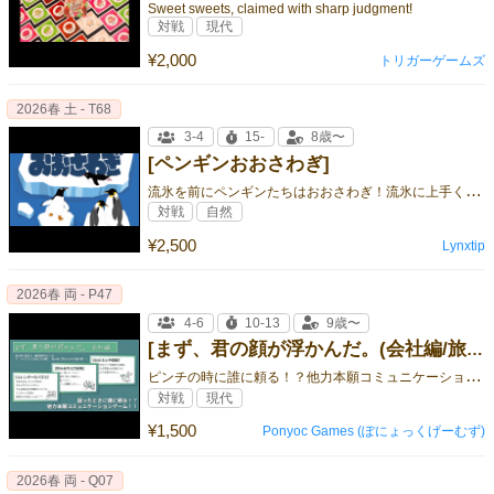
Sweet sweets, claimed with sharp judgment!
対戦
現代
¥2,000
トリガーゲームズ
2026春 土 - T68
3-4
15-
8歳〜
[ペンギンおおさわぎ]
流
氷を前にペンギンたちはおおさわぎ！流氷に上手くペンギン達を乗せていこう！
対戦
自然
¥2,500
Lynxtip
2026春 両 - P47
4-6
10-13
9歳〜
[まず、君の顔が浮かんだ。(会社編/旅行編)]
ピ
ンチの時に誰に頼る！？他力本願コミュニケーションゲーム！
対戦
現代
¥1,500
Ponyoc Games (ぽにょっくげーむず)
2026春 両 - Q07