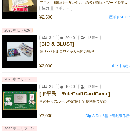
ア
ニメ「機動戦士ガンダム」の各戦闘エピソードを主人公の種族する連邦軍ホワイトベースチームの視点から再現したゲーム
協力
ロボット
¥2,500
歴ボドSHOP
2026春 日 - A26
3-4
20-40
12歳〜
[BID & BLUST]
競り×バトルロワイヤル≒体力管理
¥2,000
山下非線形
2026春 エリア - 31
2-5
10-20
12歳〜
[ド平民 RuleCraftCardGame]
その時々のルールを駆使して勝利をつかめ
¥3,000
Dig-A-Doo&盤上遊戯製作所
2026春 エリア - 54