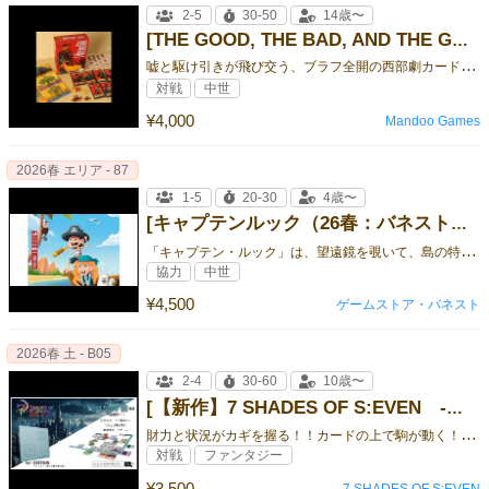
2-5
30-50
14歳〜
[THE GOOD, THE BAD, AND THE GOAT]
嘘
と駆け引きが飛び交う、ブラフ全開の西部劇カードゲーム！
対戦
中世
¥4,000
Mandoo Games
2026春 エリア - 87
1-5
20-30
4歳〜
[キャプテンルック（26春：バネスト：エリア87）]
「
キャプテン・ルック」は、望遠鏡を覗いて、島の特徴を正しく当てる家族向けメモリーゲームです。
協力
中世
¥4,500
ゲームストア・バネスト
2026春 土 - B05
2-4
30-60
10歳〜
[【新作】7 SHADES OF S:EVEN -シェイズオブセブン- 1st EDITION]
財
力と状況がカギを握る！！カードの上で駒が動く！ ？共有の山札を使用し２～４人以上で対戦する新感覚ボードゲーム！
対戦
ファンタジー
¥3,500
7 SHADES OF S:EVEN