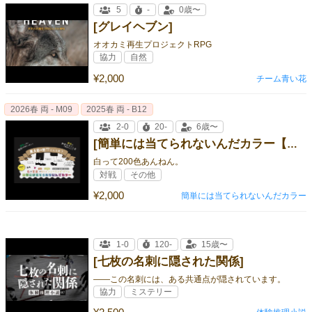
5
-
0歳〜
[グレイヘブン]
オオカミ再生プロジェクトRPG
協力
自然
¥2,000
チーム青い花
2026春 両 - M09
2025春 両 - B12
2-0
20-
6歳〜
[簡単には当てられないんだカラー【コンパクト版】]
白って200色あんねん。
対戦
その他
¥2,000
簡単には当てられないんだカラー
1-0
120-
15歳〜
[七枚の名刺に隠された関係]
――この名刺には、ある共通点が隠されています。
協力
ミステリー