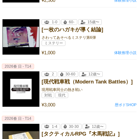
¥2,500
体験推理小説
1-0
60-
15歳〜
[一枚のハガキが導く結論]
さわってあそべるミステリ第6弾
ミステリー
¥1,000
体験推理小説
2026春 日 - T14
2
30-60
12歳〜
[現代戦車戦（Modern Tank Battles）]
現用戦車同士の熱き戦い
対戦
現代
¥3,000
歴ボドSHOP
2026春 日 - T14
1-4
30-30
12歳〜
[タクティカルRPG『木馬戦記』]