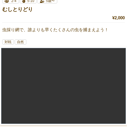
2-4
5-10
5歳〜
むしとりどり
¥2,000
虫採り網で、誰よりも早くたくさんの虫を捕まえよう！
対戦
自然