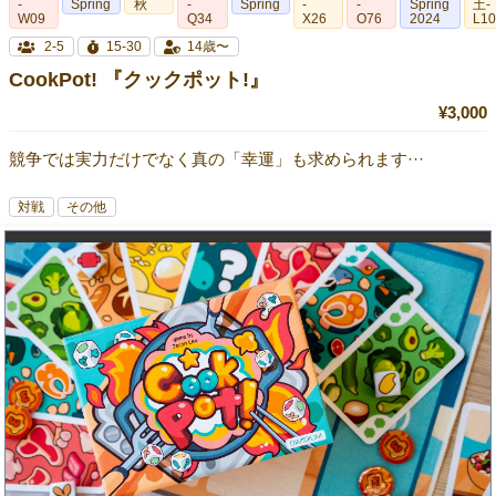
-
Spring
秋
-
Spring
-
-
Spring
土-
W09
Q34
X26
O76
2024
L1
2-5
15-30
14歳〜
CookPot! 『クックポット!』
¥3,000
競争では実力だけでなく真の「幸運」も求められます···
対戦
その他