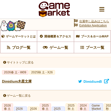
出展申し込みはこちら
Exhibitor Application
ゲームマーケットとは
開催概要＆アクセス
ブース＆ホールMAP
ブログ一覧
ゲーム一覧
ブース一覧
サイトトップに戻る
2026春 土 - W09
2025秋 土 - X26
Dimidium木星文庫
DimidiumB
ゲーム一覧に戻る
2026
2025
2025
2024
Game
20
春 土
2026
2026
春 土
2025
秋 土
春 土
Market
秋