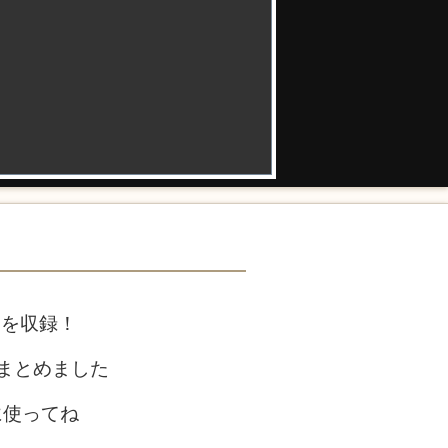
個を収録！
まとめました
に使ってね