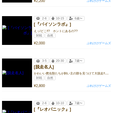
¥2,200
ぶれけけゲームズ
2-6
10-15
6歳〜
[『パイソンラボ』]
えっ!どこ!!? ホントにあるの??
対戦
自然
¥2,000
ぶれけけゲームズ
3-5
20-30
7歳〜
[脱走名人]
か
わいい爬虫類たちが飼い主の隙を見つけて大脱走!!家中駆け回り、大好きなコオロギ集め競争スタート!!
対戦
自然
¥2,800
ぶれけけゲームズ
2-6
10-10
7歳〜
[『レオパニック』]