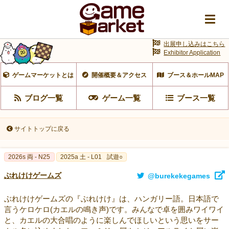
出展申し込みはこちら
Exhibitor Application
ゲームマーケットとは
開催概要＆アクセス
ブース＆ホールMAP
ブログ一覧
ゲーム一覧
ブース一覧
サイトトップに戻る
2026s 両 - N25
2025a 土 - L01
試遊○
ぶれけけゲームズ
@burekekegames
ぶれけけゲームズの『ぶれけけ』は、ハンガリー語。日本語で
言うケロケロ(カエルの鳴き声)です。みんなで卓を囲みワイワイ
と、カエルの大合唱のように楽しんでほしいという思いをサー