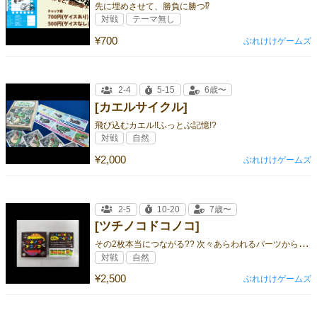
先に埋めさせて、勝負に勝つ⁉
対戦
テーマ無し
¥700
ぶれけけゲームズ
2-4
5-15
6歳〜
[カエルサイクル]
飛び込むカエル!!ふっとぶ記憶!?
対戦
自然
¥2,000
ぶれけけゲームズ
2-5
10-20
7歳〜
[ツチノコドコノコ]
そ
の2枚本当につながる?? 次々あらわれるパーツからつながる2枚を見つけ出そう!!
対戦
自然
¥2,500
ぶれけけゲームズ