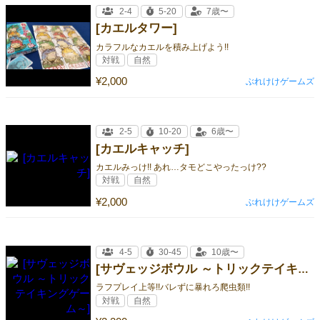
2-4
5-20
7歳〜
[カエルタワー]
カラフルなカエルを積み上げよう!!
対戦
自然
¥2,000
ぶれけけゲームズ
2-5
10-20
6歳〜
[カエルキャッチ]
カエルみっけ!! あれ…タモどこやったっけ??
対戦
自然
¥2,000
ぶれけけゲームズ
4-5
30-45
10歳〜
[サヴェッジボウル ～トリックテイキングゲーム～]
ラフプレイ上等!!バレずに暴れろ爬虫類!!
対戦
自然