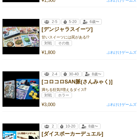
¥1,500
ぶれけけゲームズ
2-5
5-20
6歳〜
[デンジャラスイーツ]
甘いスイーツには罠がある!?
対戦
その他
¥1,800
ぶれけけゲームズ
2-4
30-40
8歳〜
[コロコロSAN脈(さんみゃく)]
満ちる狂気!!増えるダイス⁉
対戦
ホラー
¥3,000
ぶれけけゲームズ
2
10-20
8歳〜
[ダイスポーカーデュエル]