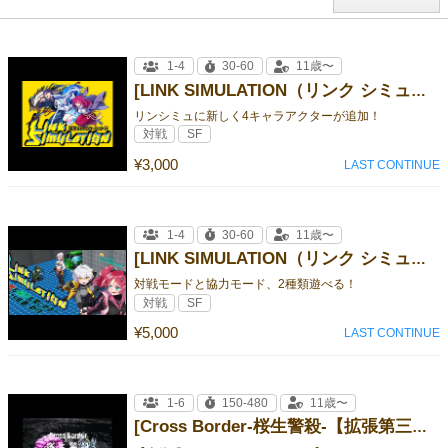
1-4
30-60
11歳〜
[LINK SIMULATION（リンク シミュレーション）追加キャラクターセット①]
リンシミュに新しく4キャラアクターが追加！
対戦
SF
¥3,000
LAST CONTINUE
1-4
30-60
11歳〜
[LINK SIMULATION（リンク シミュレーション）]
対戦モードと協力モード、2種類遊べる！
対戦
SF
¥5,000
LAST CONTINUE
1-6
150-480
11歳〜
[Cross Border-桜生警殺-【拡張第三弾】]