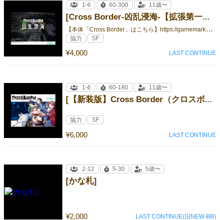
1-6
60-300
11歳〜
[Cross Border-凶乱浸海-【拡張第一弾】]
【
本体「Cross Border」はこちら】https://gamemarket.jp/game/179600
協力
SF
¥4,000
LAST CONTINUE
1-6
60-180
11歳〜
[【新装版】Cross Border（クロスボーダー）]
協力
SF
¥6,000
LAST CONTINUE
2-12
5-30
5歳〜
[かな札]
¥2,000
LAST CONTINUE(旧NEW-BB)