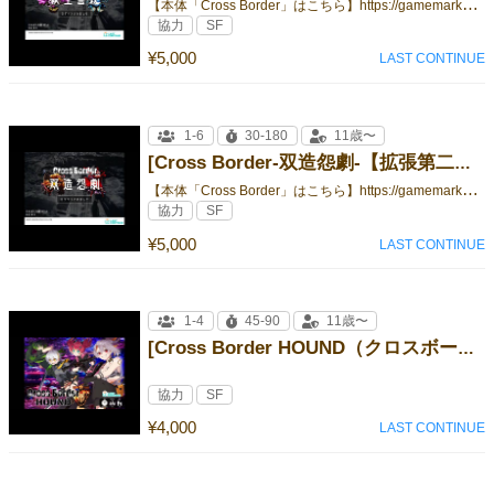
【
本体「Cross Border」はこちら】https://gamemarket.jp/game/179600
協力
SF
¥5,000
LAST CONTINUE
1-6
30-180
11歳〜
[Cross Border-双造怨劇-【拡張第二弾】]
【
本体「Cross Border」はこちら】https://gamemarket.jp/game/179600
協力
SF
¥5,000
LAST CONTINUE
1-4
45-90
11歳〜
[Cross Border HOUND（クロスボーダー ハウンド）]
協力
SF
¥4,000
LAST CONTINUE