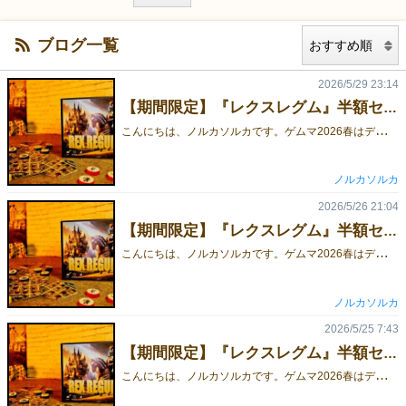
ブログ一覧
2026/5/29 23:14
【期間限定】『レクスレグム』半額セール開催中！（5月末まで）
こ
んにちは、ノルカソルカです。ゲムマ2026春はデザフェスと日程が重なったため、今回は出展を見送ることにしました。その代わりとして、これまでに制作した作品『レクスレグム』をBOOTHにて期間限定で半額販売いたします。通常価格4,000円のところ、今回は2,000円（50%OFF）でご購入いただけます。期間は5月末までを予定しています。▼レクスレグム販売ページhttps://booth.pm/ja/items/5681534また、BOOTHでは『レクスレグム』以外の作品も販売しています。気になる方は、こちらもぜひチェックしてみてください。▼ノルカソルカ BOOTHショップページhttps://doodlegames.booth.pm/
ノルカソルカ
2026/5/26 21:04
【期間限定】『レクスレグム』半額セール開催中！（5月末まで）
こ
んにちは、ノルカソルカです。ゲムマ2026春はデザフェスと日程が重なったため、今回は出展を見送ることにしました。その代わりとして、これまでに制作した作品『レクスレグム』をBOOTHにて期間限定で半額販売いたします。通常価格4,000円のところ、今回は2,000円（50%OFF）でご購入いただけます。期間は5月末までを予定しています。▼レクスレグム販売ページhttps://booth.pm/ja/items/5681534また、BOOTHでは『レクスレグム』以外の作品も販売しています。気になる方は、こちらもぜひチェックしてみてください。▼ノルカソルカ BOOTHショップページhttps://doodlegames.booth.pm/
ノルカソルカ
2026/5/25 7:43
【期間限定】『レクスレグム』半額セール開催中！（5月末まで）
こ
んにちは、ノルカソルカです。ゲムマ2026春はデザフェスと日程が重なったため、今回は出展を見送ることにしました。その代わりとして、これまでに制作した作品『レクスレグム』をBOOTHにて期間限定で半額販売いたします。通常価格4,000円のところ、今回は2,000円（50%OFF）でご購入いただけます。期間は5月末までを予定しています。▼レクスレグム販売ページhttps://booth.pm/ja/items/5681534また、BOOTHでは『レクスレグム』以外の作品も販売しています。気になる方は、こちらもぜひチェックしてみてください。▼ノルカソルカ BOOTHショップページhttps://doodlegames.booth.pm/