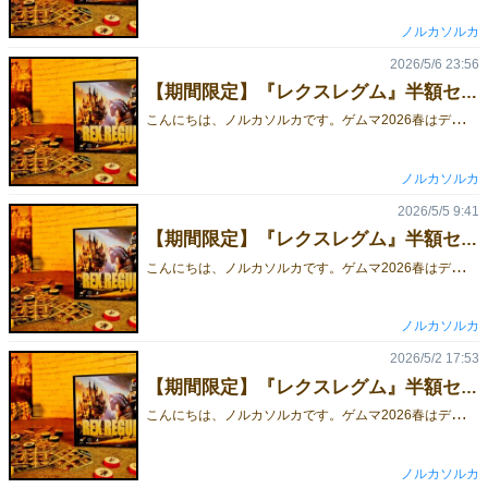
ノルカソルカ
2026/5/6 23:56
【期間限定】『レクスレグム』半額セール開催中！（5月末まで）
こ
んにちは、ノルカソルカです。ゲムマ2026春はデザフェスと日程が重なったため、今回は出展を見送ることにしました。その代わりとして、これまでに制作した作品『レクスレグム』をBOOTHにて期間限定で半額販売いたします。通常価格4,000円のところ、今回は2,000円（50%OFF）でご購入いただけます。期間は5月末までを予定しています。▼レクスレグム販売ページhttps://booth.pm/ja/items/5681534また、BOOTHでは『レクスレグム』以外の作品も販売しています。気になる方は、こちらもぜひチェックしてみてください。▼ノルカソルカ BOOTHショップページhttps://doodlegames.booth.pm/
ノルカソルカ
2026/5/5 9:41
【期間限定】『レクスレグム』半額セール開催中！（5月末まで）
こ
んにちは、ノルカソルカです。ゲムマ2026春はデザフェスと日程が重なったため、今回は出展を見送ることにしました。その代わりとして、これまでに制作した作品『レクスレグム』をBOOTHにて期間限定で半額販売いたします。通常価格4,000円のところ、今回は2,000円（50%OFF）でご購入いただけます。期間は5月末までを予定しています。▼レクスレグム販売ページhttps://booth.pm/ja/items/5681534また、BOOTHでは『レクスレグム』以外の作品も販売しています。気になる方は、こちらもぜひチェックしてみてください。▼ノルカソルカ BOOTHショップページhttps://doodlegames.booth.pm/
ノルカソルカ
2026/5/2 17:53
【期間限定】『レクスレグム』半額セール開催中！（5月末まで）
こ
んにちは、ノルカソルカです。ゲムマ2026春はデザフェスと日程が重なったため、今回は出展を見送ることにしました。その代わりとして、これまでに制作した作品『レクスレグム』をBOOTHにて期間限定で半額販売いたします。通常価格4,000円のところ、今回は2,000円（50%OFF）でご購入いただけます。期間は5月末までを予定しています。▼レクスレグム販売ページhttps://booth.pm/ja/items/5681534また、BOOTHでは『レクスレグム』以外の作品も販売しています。気になる方は、こちらもぜひチェックしてみてください。▼ノルカソルカ BOOTHショップページhttps://doodlegames.booth.pm/
ノルカソルカ