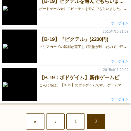
【B-19】ピクテルを遊んでもらいました。
ボ
ードゲーム会にてピクテルを遊んでもらいました。 ピクテルではクリアカードを組み合わせ、お題を表したピクトグラムを作って他の人に当ててもらいます。 このピクトグラムが何を表しているか考えてみてください！ テーマ：スポーツ テーマ：怖いこと ピクテルを遊んでいただいた方は、twitter（ハッシュタグ：#pictell ）で作ったピクトグラムの投稿をお待ちしています！
ボドゲイム
2015/4/25 21:03
【B-19】『ピクテル』(2200円)
ク
リアカードの印刷が完了して現物が届いたのでご紹介いたします！ クリアカードの印刷がキレイにできました。 クリアカードをこのように組み合わせて、そのお題を当てるというゲームが『ピクテル』です。 【プレイ情報】 ・プレイ人数：3〜6人 ・プレイ時間：15〜30分 ・対象年齢：6歳以上 ・ハッシュタグ：#pictell 【予約情報】 ・現在予約サイトで予約受け付け中！ ・予約サイトはこちらとなります。 ・ゲームマーケット限定価格2200円で販売します！ 最後に，我々のHPで詳細なルール説明もありますので気になればどうぞ。
ボドゲイム
2015/4/11 20:02
【B-19：ボドゲイム】新作ゲームピクテルについて
こ
んにちは。【B-19】のボドゲイムです。 ゲームマーケットのページも新しくなったみたいなので再度新作ゲームの告知です。2014秋のゲームマーケットで販売した「一撃ヒーローズ」に加え、2015春のゲームマーケットでは新作「ピクテル」を販売します。 【ゲーム概要】 「ピクテル」はピクトグラムが描かれたクリアカードを自由に重ねあわせ、他の人に自分が体験した楽しいこと・悲しいことや、自分が知ってる映画・スポーツなどのお題を伝えるコミュニケーションゲームです。 プレイヤーは出題者、作成者、回答者に分かれます。出題者が出したお題を作成者がピクトグラムカードで表現し、その他の回答者が何のお題かを推理して回答します。正解できた時に、正解者・出題者・作成者に得点が入り、所定の合計得点に最初に到達したプレイヤーが勝者です。 【プレイ情報】 ・プレイ人数：3〜6人 ・プレイ時間：15〜30分 ・対象年齢：6歳以上 ・ハッシュタグ：#pictell 【内容物】 ・ピクトグラムカード× 60枚 ・円形得点チップ × 18枚 ・6面木製ダイス× 1個 ・ホワイトボード（箱裏）× 1個 ・ホワイトボード用マーカー(イレイサー付き) × 1本 【販売情報】 ・ゲームマーケット2015春 ボドゲイムのブース【B-19】で300部販売予定！ ・うち，70部を現在予約サイトで予約受け付け中！ ・予約サイトはこちらとなります。 ・ゲームマーケット限定価格2200円で販売します！ ・試遊ブースも用意していますので，思う存分遊んでみて下さい！ 最後に，我々のHPで詳細なルール説明もありますので一度ご覧ください。 よろしくお願いします。
ボドゲイム
«
‹
1
2