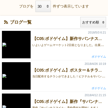
ブログを
件ずつ表示しています
ブログ一覧
2018/5/3 6:21
【C05:ボドゲイム】新作サバンナスマイルがついに完成！
い
よいよゲームマーケット2日前となりました。出展者・来場者のみなさんは情報チェック・準備で忙しくなって来る頃かと思います。 さて、昨日やっとメンバーのもとに新作サバンナスマイルが届きました！ 箱を上から見た様子。結構大きい箱です。なぜこんなに箱が大きいかというと・・・ じゃーん！このように６体のリアル動物フィギアが入っているからです！結構大きい。 箱から出して並べるとこんな感じ。カードもたっぷり！ 少し大きめのカードなので、動物たちがさらに大きいことが伝わるかと思います。 実際のプレイ風景はこんな感じです。動物たちが、カードの指示に従ってサバンナを動き回ります！ ゲームの詳細ルールはこちらです。5/5(土)のみの出展で、ブースはC-０５になります。 試遊卓もあるので、是非遊びにきてください。 予約はこちらから。 人気作「ピクテル」「ピクテルライト」も販売いたします！ またゲームマーケット直前ということで、出展者向けに以下トピックを記載しています。気になる出展者の皆さんは是非ご覧ください。 ・海外バイヤー視点で見た、ゲームマーケット出展者がするべきこと 最新情報はTwitterでつぶやいています。 ボドゲイム＠ゲムマ春(土) C05新作発売 (@bodogeimu) | Twitter
ボドゲイム
2018/4/26 10:19
【C05:ボドゲイム】ポスター＆チラシ完成しました！
当
日配布するチラシができました！ピクテル＆サバンナスマイルの両面カラーです。 また、今回、特大の「布ポスター」を作ってみました！【C-05】のこの布ポスターが目印です！ 質感や制作方法など、気になる方はぜひ気軽に質問してくださいね。 新作サバンナスマイルの予約は、以下予約サイトからお願いいたします。 サバンナスマイル予約サイト 5/5(土)のみの出展で、ブースは【C-05】です。 南の出入口/再入場口からすぐの位置です！ 今回出展する新作「サバンナスマイル」は、動物たちをうまくカメラに収める新感覚の撮影ゲームです。 ルール詳細はこちらになります。 対象年齢：8才以上 プレイ時間：20〜30分 プレイ人数：2〜5人 試遊卓もあります。また、過去作ピクテル・ピクテルライト(ファニー&ホラー)も 発売いたします。是非遊びにきてください。 来場者・出展者のみなさま、どうぞよろしくお願いします！ 最新情報は、Twitterにて公開中です → @bodogeimu
ボドゲイム
2018/4/12 21:15
【C05:ボドゲイム】新作『サバンナスマイル』予約受付開始
新
作『サバンナスマイル』予約受付を開始します！ 以下予約サイトからお願いいたします。 サバンナスマイル予約サイト 5/5(土)のみの出展で、ブースは【C-05】です。 南の出入口/再入場口からすぐの位置です！ 今回出展する新作「サバンナスマイル」は、動物たちをうまくカメラに収める新感覚の撮影ゲームです。 ルール詳細はこちらになります。 対象年齢：8才以上 プレイ時間：20〜30分 プレイ人数：2〜5人 試遊卓もあります。また、過去作ピクテル・ピクテルライト(ファニー&ホラー)も 発売いたします。是非遊びにきてください。 来場者・出展者のみなさま、どうぞよろしくお願いします！ 最新情報は、Twitterにて公開中です → @bodogeimu