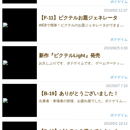
ボドゲイム
2016/5/2 12:37
【F-11】ピクテルお題ジェネレータ
W
EBで簡単！ピクテルのお題ジェネレータができました。 http://bodogeimu.com/pictell_generator テーマを選んでボタンを押すと、お題を自動で生成してくれます。 お題に悩んだ時や、お題の出題者の代わりとしても使えます。 是非このページをブックマークして、サクサク遊んでくださいね！
ボドゲイム
2015/9/25 0:30
新作『ピクテルLight』発売
お
久しぶりです、ボドゲイムです。 ゲームマーケット2015秋では、新作『ピクテルLight』を500円で発売します！ 発売中の『ピクテル』は、60枚のクリアカードを自由に組み合わせてお題を伝えるゲームですが、 『ピクテルLight』では、新しい70種類のカードがランダムに10枚封入されています！ 前作『ピクテル』の拡張としても、『ピクテルLight』単体でも遊べます。ルール詳細情報・予約開始は10月下旬を予定しています。 なお、『一撃ヒーローズ』『ピクテル』の2作品も販売予定です。 出展者・来場者の皆様、どうぞよろしくお願い致します！
ボドゲイム
2015/5/7 7:10
【B-19】ありがとうございました！
出
展者・来場者の皆様、お疲れ様でした。ボドゲイムです。 ゲームマーケット2015春のB19ブースにお越し頂いた皆様、ありがとうございました！ 前作『一撃ヒーローズ』と新作『ピクテル』の2作品を販売させて頂きました。多くの皆様からご購入して頂くことができ，今回も販売してよかったなと制作メンバー一同感じています。試遊ブースでも国内外問わずたくさんの方に遊んでもらえたので、とても嬉しく思います。 次のゲームマーケットに向けて、ボドゲイム第3作目を鋭意制作中です。これからも、ボドゲイムをどうぞよろしくお願いします！
ボドゲイム
2015/5/1 10:12