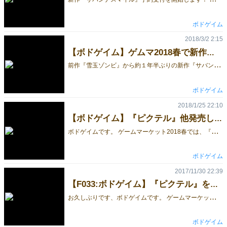
ボドゲイム
2018/3/2 2:15
【ボドゲイム】ゲムマ2018春で新作『サバンナスマイル』とピクテル販売します
前
作『雪玉ゾンビ』から約１年半ぶりの新作『サバンナスマイル』を販売します！ サークルカットが完成しました！ このゲームは、動物たちをうまくカメラに収める新感覚の撮影ゲームです。 対象年齢：8才以上 プレイ時間：20〜30分 プレイ人数：2〜5分 ゲーム詳細は、追って公開していきます。 現在各取り扱い店にて品薄となっている「ピクテル」もゲムマ限定価格で販売致します。 ボドゲイムは、5/5(土)のみ、販売・試遊卓ブースで出展します。 是非遊びにきてください。 来場者・出展者のみなさま、どうぞよろしくお願いします！ 最新情報は、Twitterにて公開中です。フォローしてね → @bodogeimu
ボドゲイム
2018/1/25 22:10
【ボドゲイム】『ピクテル』他発売します
ボ
ドゲイムです。 ゲームマーケット2018春では、『ピクテル』を発売します！ 試遊卓もあるため、遊んだことがない方は是非この機会に遊んでみてください。 「ピクテル」は、クリアカードを重ねてお題を伝えるコミュニケーションゲームです。 【メディア掲載情報】 ・GetNavi 10月号『家族で遊べるゲームTOP3』(2017/10発売) ・海外版「Imagine」フランス年間ボードゲーム大賞2016ノミネート(2017/02) ・ゆうもあボードゲーム大賞2015同人部門１位（2016/01発表） ・タモリ倶楽部「アナログゲーム特集」(2015/09/17放送) 去年10月発売のGetNavi 10月号『家族で遊べるゲームTOP3』コーナーに、ピクテルが掲載されました！どうぶつしょうぎ、キングドミノと並んで掲載されてます。あだちさん（@chi6_9 ）、ご紹介ありがとうございます！ pic.twitter.com/wtE8Lr4Q3J — ボドゲイム (@bodogeimu) 2017年8月24日 【海外受賞履歴】 海外では「Imagine」として22ヶ国で販売されており、去年一年で多くの賞を頂きました。 2017 Parents’ Choise Silver Honor (USA) 2017 Play Advances Language Award (USA) 2017 As d'Or - Jeu de l'Année Nominee (France) 2017 Mensa Select (USA) 2017 Mensa Select (Hungary) 2017 MAJOR fun Award (USA) 2016 Tric Trac Nominate (France) 具体的なゲームのルールは、以下をご覧ください↓↓↓ ピクテルのゲーム概要 ピクテルは、すごろくやさん・イエローサブマリンさんをはじめとする 各お取り扱い店舗でも品切れ・品薄となっているため、この機会に是非手に入れてくださいね。 ブースの場所は決定次第お知らせ致します。 出展者・来場者の皆様、どうぞよろしくお願い致します！
ボドゲイム
2017/11/30 22:39
【F033:ボドゲイム】『ピクテル』を発売します
お
久しぶりです、ボドゲイムです。 ゲームマーケット2017秋では、『ピクテル』を発売します！ 「ピクテル」は、クリアカードを重ねてお題を伝えるコミュニケーションゲームです。 【メディア掲載情報】 ・GetNavi 10月号『家族で遊べるゲームTOP3』(2017/10発売) ・海外版「Imagine」フランス年間ボードゲーム大賞2016ノミネート(2017/02) ・ゆうもあボードゲーム大賞2015同人部門１位（2016/01発表） ・タモリ倶楽部「アナログゲーム特集」。(2015/09/17放送) 今月発売のGetNavi 10月号『家族で遊べるゲームTOP3』コーナーに、ピクテルが掲載されました！どうぶつしょうぎ、キングドミノと並んで掲載されてます。あだちさん（@chi6_9 ）、ご紹介ありがとうございます！ pic.twitter.com/wtE8Lr4Q3J — ボドゲイム@ゲムマ秋12/2土F033 (@bodogeimu) 2017年8月24日 となっております。 具体的なゲームのルールは、以下をご覧ください↓↓↓ ピクテルのゲーム概要 ピクテルは、すごろくやさん・イエローサブマリンさんをはじめとする 各お取り扱い店舗でも品薄となっているため、この機会に是非手に入れてくださいね。 ブースの場所は「F-33」となっています！ 出展者・来場者の皆様、どうぞよろしくお願い致します！
ボドゲイム