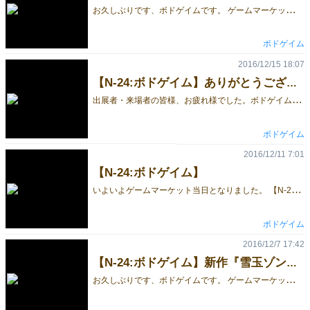
お
久しぶりです、ボドゲイムです。 ゲームマーケット2017春では、前回に引き続き『雪玉ゾンビ』を3500円で発売します！ ー雪に閉ざされた平穏な村に、突如として迫り来るゾンビたち！ 村人たちは最後の希望「雪玉」を使い、ゾンビに立ち向かうのだった！ー 「雪玉ゾンビ」は、傾けたボードとボールをつかった戦略的アクションゲームです。毎ターン現れるゾンビ達。アクションカードを駆使し、雪玉を転がしたり、移動したり、杭を刺したり抜いたりして、村人を倒さないようにしながら、より多くのゾンビを倒すゲームとなっています。 具体的なゲームの写真は、以下をご覧ください↓↓↓ http://gamemarket.jp/game/%E9%9B%AA%E7%8E%89%E3%82%BE%E3%83%B3%E3%83%93/ 雪玉ゾンビは事前取り置き予約も行っています。ゆっくりブース周りをしたい方は、是非取り置き予約をオススメします。 予約はこちらから なお、『ピクテル』も少量ですがゲムマ限定価格で販売予定です。ピクテルは、すごろくやさんをはじめとする各お取り扱い店舗でも品薄となっているため、この機会に是非手に入れてくださいね。 ブースの場所は「I-20」となっています！ 出展者・来場者の皆様、どうぞよろしくお願い致します！
ボドゲイム
2016/12/15 18:07
【N-24:ボドゲイム】ありがとうございました！
出
展者・来場者の皆様、お疲れ様でした。ボドゲイムです。 ゲームマーケット2016秋のN24ブースにお越し頂いた皆様、ありがとうございました！ 前作『ピクテル』と新作『雪玉ゾンビ』の2作品に加え、 少量ですがピクテルLight、ピクテルカレンダー2017を販売させて頂きました。 多くの皆様に購入して頂くことができ、今回も出展してよかったなと感じています。 お気軽に遊んだ感想等教えていただけると、メンバーが喜びます！ ツイッター：https://twitter.com/bodogeimu 公式HP：http://bodogeimu.com/ これからも新しい作品を作れればと思います。 今後とも、ボドゲイムをどうぞよろしくお願いします！
ボドゲイム
2016/12/11 7:01
【N-24:ボドゲイム】
い
よいよゲームマーケット当日となりました。 【N-24:ボドゲイム】ブースでは、以下を販売致します。試遊ブースもあります！ ・新作『雪玉ゾンビ』 ・『ピクテル』 ・『ピクテル卓上カレンダー』 『雪玉ゾンビ』 傾けたボードで雪玉を転がし、ゾンビを倒す戦略的アクションゲームです。 ルール詳細はこちら ゲームマーケット限定価格3,500円で販売致します。 『ピクテル』 透明カードを重ねて、お題を伝えるコミュニケーションゲームです！ ルール詳細はこちら ゲームマーケット限定価格3,000円で販売致します。 『ピクテル卓上カレンダー』 ピクテルをイメージして作成した、2017年のカレンダーです。 500円にて販売致します。 『ピクテル』『ピクテル卓上カレンダー』は数に限りがございますので、 お求めの方は、お早めにN-24ブースまでお越しください。 本日は、出展者・来場者の皆様、どうぞよろしくお願い致します！
ボドゲイム
2016/12/7 17:42
【N-24:ボドゲイム】新作『雪玉ゾンビ』を発売します
お
久しぶりです、ボドゲイムです。 ゲームマーケット2016秋では、新作『雪玉ゾンビ』を3500円で発売します！ ー雪に閉ざされた平穏な村に、突如として迫り来るゾンビたち！ 村人たちは最後の希望「雪玉」を使い、ゾンビに立ち向かうのだった！ー 「雪玉ゾンビ」は、傾けたボードとボールをつかった戦略的アクションゲームです。毎ターン現れるゾンビ達。アクションカードを駆使し、雪玉を転がしたり、移動したり、杭を刺したり抜いたりして、村人を倒さないようにしながら、より多くのゾンビを倒すゲームとなっています。 なお、『ピクテル』も少量ですが販売予定です。 出展者・来場者の皆様、どうぞよろしくお願い致します！