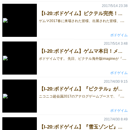
2017/5/14 23:38
【I-20:ボドゲイム】ピクテル完売！ゲムマ2017春、お疲れ様でした！
ゲ
ムマ2017春に来場された皆様、出展された皆様、お疲れ様でした！ ボドゲイムブースでは、ピクテルが完売となり、雪玉ゾンビもたくさんの方に手にとってもらいました。ありがとうございました！ 今回は、試遊・販売ブースがまとまったブースを申し込んだのですが、少人数で出展される方にはちょうど良い形式だと感じました。 次回作に向けて、またメンバー一同頑張っていきたいと思います。 本当にお疲れ様でした！！ 販売店への入荷情報や、日々遊んだボードゲーム情報をtwitterで更新しています。 是非フォローしてくださいね。ゲームの感想も大変励みになりますので、お待ちしています！ https://twitter.com/bodogeimu
ボドゲイム
2017/5/14 3:48
【I-20:ボドゲイム】ゲムマ本日！メンサセレクト受賞作『ピクテル』も販売します
ボ
ドゲイムです。 先日、ピクテル海外版imagineが『メンサセレクト』に選ばれました！ https://geekdad.com/2017/04/2017-mensa-mind-game-winners/?utm_campaign=coschedule&utm_source=facebook_page&utm_medium=GeekDad&utm_content=2017%20Mensa%20Mind%20Game%20Winners%20Have%20Been%20Chosen%E2%80%AC ゲムマ2017春では、ピクテルも販売いたします！試遊卓もありますので、是非お手にとってご覧ください。 ピクテルは、すごろくやさんをはじめとする各お取り扱い店舗でも品薄となっているため、この機会に是非手に入れてくださいね。 前回新作として頒布した『雪玉ゾンビ』も販売いたします。 具体的なゲームの内容・写真は、以下をご覧ください↓↓↓ http://gamemarket.jp/game/%E9%9B%AA%E7%8E%89%E3%82%BE%E3%83%B3%E3%83%93/ ブースの場所は「I-20」となっています！ 出展者・来場者の皆様、本日はどうぞよろしくお願い致します！
ボドゲイム
2017/4/30 9:15
【I-20:ボドゲイム】『ピクテル』がニコニコ超会議で遊べます＆本日生放送あり！
ニ
コニコ超会議2017のアナログゲームブースで、『ピクテル』が遊べます！ そして、その最終日である本日4/30(日)22:00より、 超会議を振り返りつつ、ピクテルを遊ぶ番組が放送されます！ 番組はこちらから22:00より視聴できます。 前回の生放送でもピクテルを楽しんで頂いた、ゲーム実況グループ『いい大人達』のタイチョーさんを中心として遊んでもらえるようです！ピクテルがどんなゲームか知りたい方も、この機会に是非生放送をご覧ください！ もちろんゲームマーケット2017春でも試遊・購入できます。 どうぞよろしくお願いします！
ボドゲイム
2017/4/30 8:49
【I-20:ボドゲイム】『雪玉ゾンビ』『ピクテル』を発売します