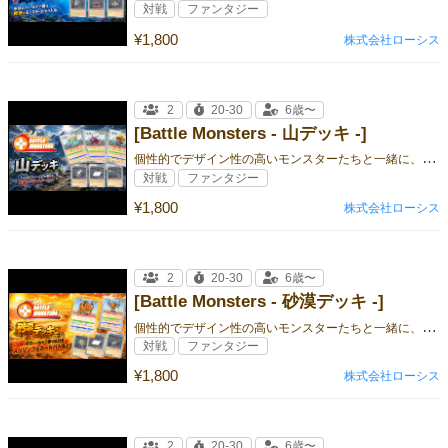
対戦
ファンタジー
¥1,800
株式会社ローシス
2
20-30
6歳〜
[Battle Monsters - 山デッキ -]
個
性的でデザイン性の高いモンスターたちと一緒に、 楽しく学びながらバトル！
対戦
ファンタジー
¥1,800
株式会社ローシス
2
20-30
6歳〜
[Battle Monsters - 砂漠デッキ -]
個
性的でデザイン性の高いモンスターたちと一緒に、 楽しく学びながらバトル！
対戦
ファンタジー
¥1,800
株式会社ローシス
2
20-30
6歳〜