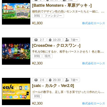
[Battle Monsters - 草原デッキ -]
個
性的でデザイン性の高いモンスターたちと一緒に、 楽しく学びながらバトル！
対戦
ファンタジー
¥1,800
株式会社ローシス
2-7
10-20
7歳〜
[CrossOne - クロスワン -]
手
札を0枚にするか、相手をバーストさせろ！ 色と数字をつなぐ、キャラクタースキルが熱いパーティー対戦カードゲーム。
対戦
現代
¥2,300
株式会社ローシス
2-6
20-30
7歳〜
[calc - カルク - Ver2.0]
ゴ
ールの数字を、足し算・引き算でぴったり作れたら「カルク！」 シンプルなのに熱い、楽しいカードゲーム。
対戦
¥2,300
株式会社ローシス