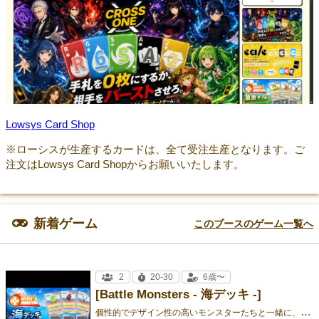
Lowsys Card Shop
※ローシスが生産するカードは、全て受注生産となります。ご
注文はLowsys Card Shopからお願いいたします。
新着ゲーム
このブースのゲーム一覧へ
2
20-30
6歳〜
[Battle Monsters - 海デッキ -]
個
性的でデザイン性の高いモンスターたちと一緒に、 楽しく学びながらバトル！