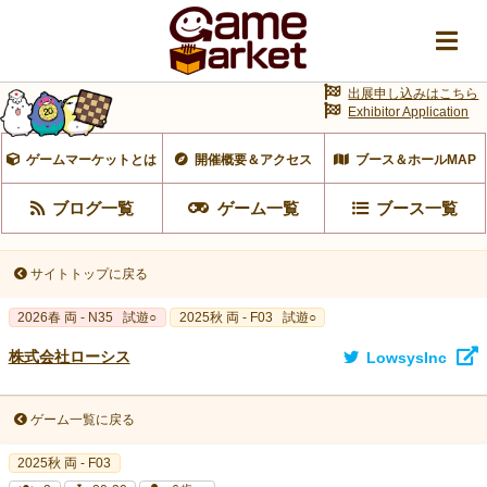
出展申し込みはこちら
Exhibitor Application
ゲームマーケットとは
開催概要＆アクセス
ブース＆ホールMAP
ブログ一覧
ゲーム一覧
ブース一覧
サイトトップに戻る
2026春 両 - N35
試遊○
2025秋 両 - F03
試遊○
株式会社ローシス
LowsysInc
ゲーム一覧に戻る
2025秋 両 - F03