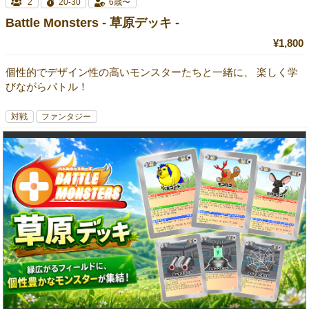
2
20-30
6歳〜
Battle Monsters - 草原デッキ -
¥1,800
個性的でデザイン性の高いモンスターたちと一緒に、 楽しく学
びながらバトル！
対戦
ファンタジー