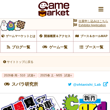
出展申し込みはこちら
Exhibitor Application
ゲームマーケットとは
開催概要＆アクセス
ブース＆ホールMAP
ブログ一覧
ゲーム一覧
ブース一覧
サイトトップに戻る
2026春 両 - S10
試遊○
2025春 土 - M35
試遊○
スバラ研究所
@ohtanishi_Lab