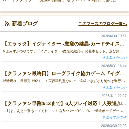
新着ブログ
このブースのブログ一覧へ
2026/6/30 19:51
【エラッタ】イグナイター -魔窟の結晶-カードテキスト修正
き
よみずかつやです。『イグナイター -魔窟の結晶-』の基本セット、及び第一拡張『Edition:E』の結晶カードに、エラッタ（テキスト修正）が発生したため、印刷用の修正版カードの画像を公開します。詳細は下記リンク(noteまたはGoogle Drive)をご確認ください。noteのエラッタ画像配布ページまたはGoogle Driveの共有リンク基本セットのエラッタの詳細について『イグナイター -魔窟の結晶』基本セットの結晶カードに関するルールについて、一部変更することとなりましたのでお知らせいたします。▼変更前レイドボスルールでは、結晶カードのB面は使用不可▼変更後レイドボスとの戦闘では、結晶カードのB面のうち「水」「風」属性の結晶カードの効果は発動しない例①：B面の結晶カードを使用時、レイドボスとの戦闘中に風②を引いた場合、「手番終了後、再度手番を行う」効果は発動しない。※風の結晶B面に関する例外レイドボス「以外」の魔物との戦闘中、風の結晶チップを引いて「再度手番を行う」効果を発動し、２回目の手番の戦闘対象にレイドボスを選択することは可能です。その場合、風の結晶B面の「次の戦闘でダメージを追加」の効果は、１回目の手番で発動済みの効果のため、レイドボスとの戦闘中に追加ダメージが発生します。例②：１回目の手番で、風②を２枚引いて戦闘に勝利した。２回目の手番にレイドボスを戦闘対象に指定した場合、風の結晶B面の「この手番で出た風の結晶チップの数字の合計値分、ダメージを追加」の効果を適用した状態でレイドボスとの戦闘を行い、最終ダメージに４を追加します。 拡張セットのエラッタの詳細について▼変更対象風の結晶 C面・本来の効果がテキストから読み取りづらい記述となっていたため、分かりやすくなるようにテキストを修正土の結晶 D面・別途ご連絡した「基本セットのルールのエラッタ（修正）」に伴い、使用制限が解除された土の結晶 B面と比べ、扱いにくさが際立ってしまう効果のため、より扱いやすい効果に修正 修正版のカードの配布について上記にて印刷データを公開しているほか、2026年10月以降のゲームマーケットでは、他の製品版のカードと同じ印刷所で製造した修正版のカードを無償配布いたします。また、後日対面及び通販でも販売を予定している新規のサプライセットにも同梱予定です。※26秋ゲムマで販売を予定している第二拡張『Edition:D』や、5-6人対応の人数追加拡張パックに本エラッタカードは同梱しませんルール変更とエラッタカードの配布につきまして、ご理解・ご了承いただけますようお願い申し上げます。今後とも『イグナイター -魔窟の結晶-』を何卒よろしくお願いいたします。 ※下記画像は見本です。そのままダウンロードして印刷することもできますが、画質がやや劣化します。
きよみずかつや
2026/5/31 16:44
【クラファン最終日】ローグライク協力ゲーム『イグナイター -魔窟の結晶-』5-6人拡張＆高難度拡張制作プロジェクトは5/31 23:59まで！
1
6時現在、目標売上92％…！実行確約型なので、達成できずとも制作は進行いたしますが、ここまで来たらあと一息達成したいところ…！ぜひご支援いただけますと幸いです…！「剣よ、あと一撃もってくれ…ッ」減少する武器の耐久度、迫りくる魔物の群れ―。敵を倒して手に入れた”結晶”の力で武器を強化して、仲間とともに全ての魔物を殲滅せよ！クラウドファウンディングのページはこちら
きよみずかつや
2026/4/11 22:27
【クラファン早割4/13まで】6人プレイ対応！人数追加拡張の制作プロジェクト実施中！
―
剣よ、あと一撃もってくれ…ッ！協力×バッグビルドの中量級ボードゲーム「イグナイター -魔窟の結晶-」、従来のプレイ人数は「4人まで」だったのですが、この度「6人まで」のプレイに対応した新規拡張版を作成いたします！ ボドファンにてプロジェクトを実施中ですので、この機会に是非チェックいただけますと幸いです。4/13(月)まで10％OFFの早割を実施中です！プロジェクトページは こちら プロジェクトは5/31(日)23:59まで！お見逃しなく！
きよみずかつや
2026/3/30 22:03