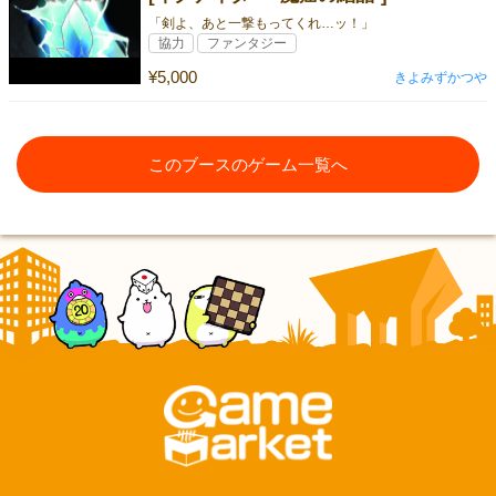
「剣よ、あと一撃もってくれ…ッ！」
協力
ファンタジー
¥5,000
きよみずかつや
このブースのゲーム一覧へ