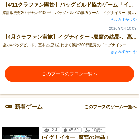
【4/11クラファン開始】バッグビルド協力ゲーム「イグナイター -魔窟の結晶-」高難度拡張＆5-6人対応拡張制作
累
計販売数200部+拡張100部！バッグビルドの協力ゲーム「イグナイター -魔窟の結晶-」の、高難度第二拡張＆5-6人対応人数追加拡張の制作支援プロジェクトが4/11 20時より開始決定！開始に先駆け、プロジェクトページを事前公開！最新情報を今すぐCheck！プロジェクトページはこちら
きよみずかつや
2026/3/14 10:03
【4月クラファン実施】イグナイター -魔窟の結晶-、高難度拡張＆5-6人対応拡張制作プロジェクト
協
力×バッグビルド、基本と拡張あわせて累計300部販売の『イグナイター -魔窟の結晶-』、その第二拡張版と、待望の5-6人対応版が26年10月のゲームマーケット秋で発売予定です！ゲームマーケットでの販売に先行して、クラウドファウンディングサイト「ボドファン」にて制作プロジェクトを実施予定！会場販売は数量限定となる予定なので、ぜひクラファンでのご支援をご検討ください！ 詳細な情報はきよみずかつやのTwitter(X)にて告知予定！
きよみずかつや
このブースのブログ一覧へ
新着ゲーム
このブースのゲーム一覧へ
2-4
45-60
10歳〜
[イグナイター -魔窟の結晶-]