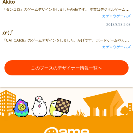
Akito
『
ダンコロ』のゲームデザインをしましたAkitoです。 本業はデジタルゲームのゲームプログラマーをしています。 対面でプレイするからこそ生まれるコミュニケーション、コンポーネントの工夫や手触り等々、アナログゲームだからこそできる様々な良さに惹かれ、自分でもアナログゲームを作ってみたいと思い、2018年から出展するようになりました。 スーファミ時代のドット絵が大好きなので、『ダンコロ』でもスーファミ風のドット絵を目指しました。 アートワーク、ゲームシステム、コンポーネントどれもこだわって作っており、自信をもってオススメできるゲームになっておりますので、是非遊んでみてください。
カゲロウゲームズ
2018/3/23 2:08
かげ
『
CAT CATch』のゲームデザインをしました、かげです。 ボードゲームやカードゲームが大好きな人間です。 アナログの手軽さと、アナログだからできるやり取り。 これに惹かれて、今回は自分で作ってしまいました。 初出店なので、もし気づいたら、見に来てくださいね！
カゲロウゲームズ
このブースのデザイナー情報一覧へ