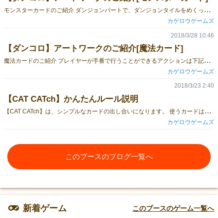
モ
ンスターカードのご紹介 ダンジョンパートで、ダンジョンタイルをめくった際、使用するカードのご紹介です。 モンスターと戦闘することで、レベルアップに必要なEXPが獲得でき、 討伐することで、EXPと宝箱カードまたは魔法カードを入手できます。 モンスターによって攻撃範囲が違い、攻撃範囲に入っている全てのプレイヤーは、 モンスターからの攻撃を受けてしまいます。 モンスターLv.1カード モンスターLv.2カード 『ダンコロ』のゲーム概要はこちら
カゲロウゲームズ
2018/3/28 10:46
【ダンコロ】アートワークのご紹介[魔法カード]
魔
法カードのご紹介 プレイヤーが手番で行うことができるアクションは下記の５つがあります。 1.移動 2.待機 3.武器攻撃 4.魔法使用 5.NPC呼び出し その中の"魔法使用"時に使用するカードのご紹介です。 魔法には攻撃魔法、移動魔法、合成魔法と様々な効果が存在し、手札から出すことで使用できます。 能力値"魔力"が高いほど効果が高くなります。 ダンジョン探索や商人から購入することで入手できます。 初期魔法カード ダンジョン探索や商人から獲得できる魔法カード 『ダンコロ』のゲーム概要はこちら
カゲロウゲームズ
2018/3/23 2:40
【CAT CATch】かんたんルール説明
【
CAT CATch】は、シンプルなカードの出し合いになります。 使うカードは、たった６枚のカードだけです。「赤・赤・青・緑・黄・白」 このゲームでは、ラウンド毎に、１枚カードを出していきます。 得点計算は、出されたカードと同じ色のカードすべての枚数が点数になります！ つまり、赤色のカードは、体力得点を獲得するチャンスになるんですね！！ しかーし、このゲームはそんなに甘くありません。出したカードがほかのプレイヤーと同じ色を出していると本来貰える得点がそのままマイナスの得点になってしまいます。（※１人でもかぶったらダメな時と、１人ならセーフな時があります） 相手の手札に何が残っているのかは、場のカードを見れば、一目瞭然。 相手を出し抜いて大量得点をゲットできれば、勝利は目の前です。 ちなみに、白色のカードは、得点がプラスにもマイナスにもなりません。様子見で使いましょう！ 説明書はこちら！ http://gamemarket.jp/game/cat-catch/
カゲロウゲームズ
このブースのブログ一覧へ
新着ゲーム
このブースのゲーム一覧へ