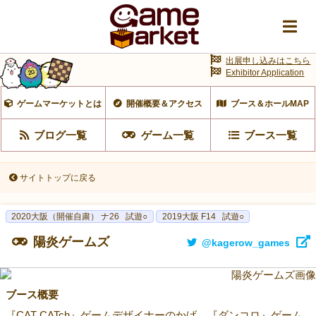
出展申し込みはこちら
Exhibitor Application
ゲームマーケットとは
開催概要＆アクセス
ブース＆ホールMAP
ブログ一覧
ゲーム一覧
ブース一覧
サイトトップに戻る
2020大阪（開催自粛） ナ26
試遊○
2019大阪 F14
試遊○
陽炎ゲームズ
@kagerow_games
ブース概要
『CAT CATch』ゲームデザイナーのかげ、『ダンコロ』ゲーム