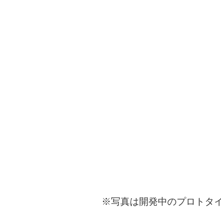
※写真は開発中のプロトタ