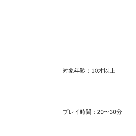
対象年齢：10才以上
プレイ時間：20〜30分