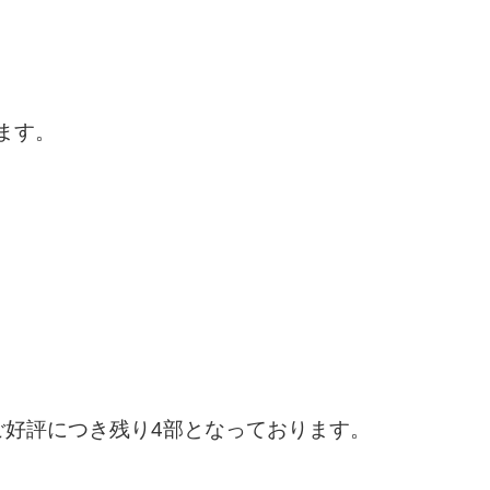
ます。
ご好評につき残り4部となっております。