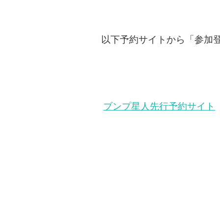
以下予約サイトから「参加
ブンプ星人先行予約サイト