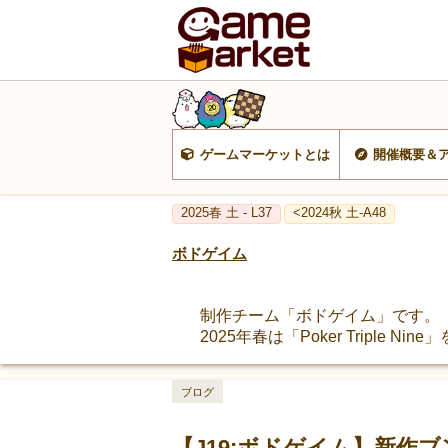
ゲームマーケットとは
開催概要＆
2025春 土 - L37
<2024秋 土-A48
ボドゲイム
制作チーム「ボドゲイム」です。
2025年春は「Poker Triple N
ブログ
【J19:ボドゲイム】新作