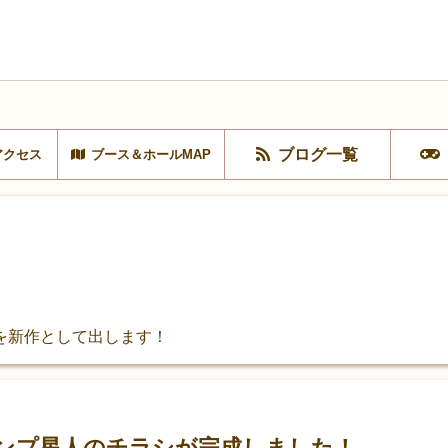
ブログ一覧
アクセス
ブース＆ホールMAP
ine」を新作として出します！
ブンプ星人のチラシが完成しました！