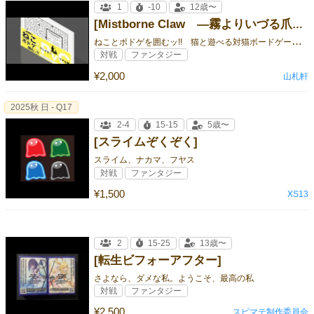
1
-10
12歳〜
[Mistborne Claw ―霧よりいづる爪―]
ね
ことボドゲを囲むッ!! 猫と遊べる対猫ボードゲーム。PvC（プレイヤーヴァーサスキャット）体験をあなたに！
対戦
ファンタジー
¥2,000
山札軒
2025秋 日 - Q17
2-4
15-15
5歳〜
[スライムぞくぞく]
スライム、ナカマ、フヤス
対戦
ファンタジー
¥1,500
XS13
2
15-25
13歳〜
[転生ビフォーアフター]
さよなら、ダメな私。ようこそ、最高の私
対戦
ファンタジー
¥2,500
スピマテ制作委員会