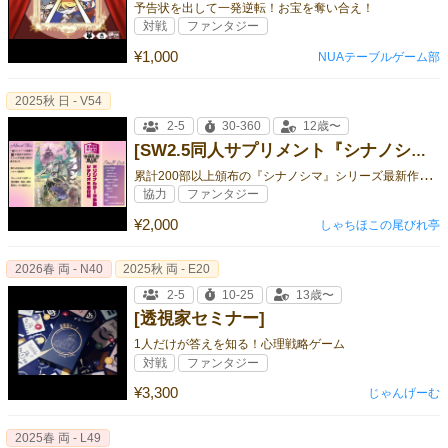
予告状を出して一発逆転！お宝を奪い合え！
対戦
ファンタジー
¥1,000
NUAテーブルゲーム部
2025秋 日 - V54
2-5
30-360
12歳〜
[SW2.5同人サプリメント『シナノシマ』（2025秋最新版）]
累
計200部以上頒布の『シナノシマ』シリーズ最新作が登場！
協力
ファンタジー
¥2,000
しゃちほこの尾びれ亭
2026春 両 - N40
2025秋 両 - E20
2-5
10-25
13歳〜
[透視家セミナー]
1人だけが答えを知る！心理戦略ゲーム
対戦
ファンタジー
¥3,300
じゃんげーむ
2025春 両 - L49