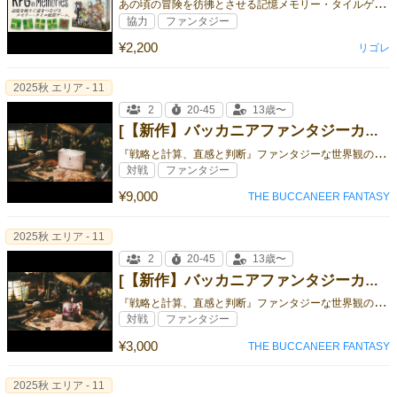
あ
の頃の冒険を彷彿とさせる記憶メモリー・タイルゲーム。協力モードも面白い。
協力
ファンタジー
¥2,200
リゴレ
2025秋 エリア - 11
2
20-45
13歳〜
[【新作】バッカニアファンタジーカードゲーム スターターデラックスエディション]
『
戦略と計算、直感と判断』ファンタジーな世界観の対戦型本格的トレーディングカードゲームの登場です！
対戦
ファンタジー
¥9,000
THE BUCCANEER FANTASY
2025秋 エリア - 11
2
20-45
13歳〜
[【新作】バッカニアファンタジーカードゲーム 闇光スターターデッキ]
『
戦略と計算、直感と判断』ファンタジーな世界観の対戦型本格的トレーディングカードゲームの登場です！
対戦
ファンタジー
¥3,000
THE BUCCANEER FANTASY
2025秋 エリア - 11