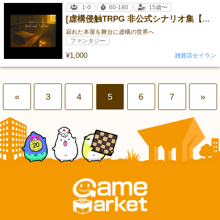
1-0
60-180
15歳〜
[虚構侵触TRPG 非公式シナリオ集【Buried Tales】]
寂れた本屋を舞台に虚構の世界へ
ファンタジー
¥1,000
雑貨店セイラン
«
3
4
5
6
7
»