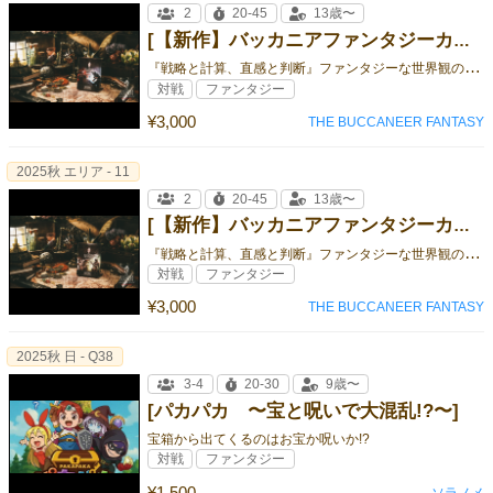
2
20-45
13歳〜
[【新作】バッカニアファンタジーカードゲーム 火水スターターデッキ]
『
戦略と計算、直感と判断』ファンタジーな世界観の対戦型本格的トレーディングカードゲームの登場です！
対戦
ファンタジー
¥3,000
THE BUCCANEER FANTASY
2025秋 エリア - 11
2
20-45
13歳〜
[【新作】バッカニアファンタジーカードゲーム 土風スターターデッキ]
『
戦略と計算、直感と判断』ファンタジーな世界観の対戦型本格的トレーディングカードゲームの登場です！
対戦
ファンタジー
¥3,000
THE BUCCANEER FANTASY
2025秋 日 - Q38
3-4
20-30
9歳〜
[パカパカ 〜宝と呪いで大混乱!?〜]
宝箱から出てくるのはお宝か呪いか!?
対戦
ファンタジー
¥1,500
ソラノメ