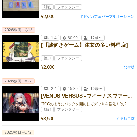
対戦
ファンタジー
¥2,000
ボドゲカフェパープルオーシャン
2026春 両 - ろ13
1-4
60-90
12歳〜
[【謎解きゲーム】注文の多い料理店]
協力
ファンタジー
¥2,000
なぞ助
2026春 両 - M22
2-4
15-30
10歳〜
[VENUS VERSUS -ヴィーナスヴァーサス- 【基本拡張セット 闇の魔王】]
“
TCGのようにパックを開封してデッキを強化！"の2-4人用対戦カードゲーム
対戦
ファンタジー
¥3,500
くまねこ堂
2025秋 日 - Q72