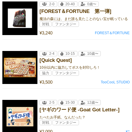
2-0
20-40
0歳〜
[FOREST＆FORTUNE 第一弾]
魔法の森には、まだ誰も見たことのない宝が眠っている
対戦
ファンタジー
¥3,240
FOREST＆FORTUNE
2-4
10-15
10歳〜
[Quick Quest]
10分以内に協力してボスを封印しろ！
協力
ファンタジー
¥3,500
TooCooL STUDIO
2-5
15-30
12歳〜
[ヤギのワード便 -Goat Got Letter-]
たべたお手紙、なんだった？
対戦
ファンタジー
¥2,000
K*