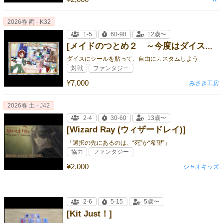
2026春 両 - K32
1-5
60-90
12歳〜
[メイドのつとめ２ ～今度はダイス構築だぜっ～]
ダイスにシールを貼って、自由にカスタムしよう
対戦
ファンタジー
¥7,000
みさき工房
2026春 土 - J42
2-4
30-60
13歳〜
[Wizard Ray (ウィザードレイ)]
「選択の先にあるのは、“死”か“希望”」
協力
ファンタジー
¥2,000
シャオキッズ
2-6
5-15
5歳〜
[Kit Just！]