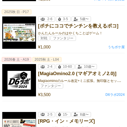
2025秋 日 - P17
2-6
3-5
5歳〜
[ポチにココでチンチンを教えるポコ]
かんたんルールのはやくちことばゲーム！
対戦
ファンタジー
¥1,000
うちポケ屋
2026春 土 - A19
2025秋 土 - L04
2-4
10-60
10歳〜
[MagiaOmino2.0 (マギアオミノ2.0)]
M
agiaominoのルール改定+ミニ拡張。無印版とセットでお値段そのまま！
ファンタジー
¥3,500
D6ラボ2024
2-5
15-
8歳〜
[RPG・イン・メモリーズ]