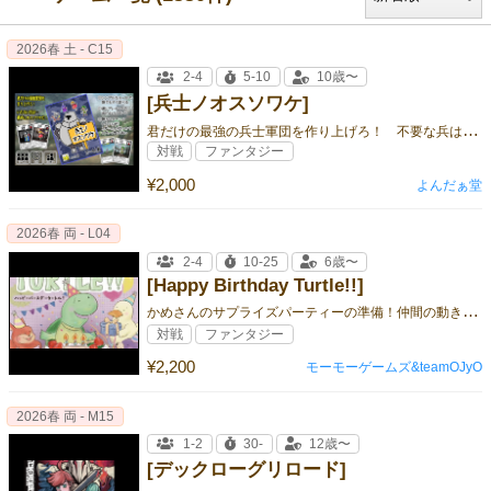
2026春 土 - C15
2-4
5-10
10歳〜
[兵士ノオスソワケ]
君
だけの最強の兵士軍団を作り上げろ！ 不要な兵は…やっぱり相手にオスソワケ！！
対戦
ファンタジー
¥2,000
よんだぁ堂
2026春 両 - L04
2-4
10-25
6歳〜
[Happy Birthday Turtle!!]
か
めさんのサプライズパーティーの準備！仲間の動きをよんで、お祝いをいっぱい完成させよう！
対戦
ファンタジー
¥2,200
モーモーゲームズ&teamOJyO
2026春 両 - M15
1-2
30-
12歳〜
[デックローグリロード]