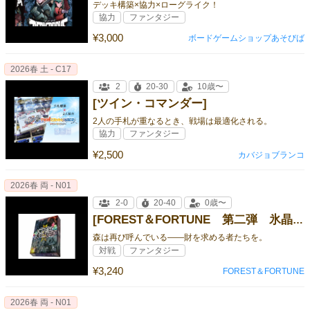
デッキ構築×協力×ローグライク！
協力
ファンタジー
¥3,000
ボードゲームショップあそびば
2026春 土 - C17
2
20-30
10歳〜
[ツイン・コマンダー]
2人の手札が重なるとき、戦場は最適化される。
協力
ファンタジー
¥2,500
カバジョブランコ
2026春 両 - N01
2-0
20-40
0歳〜
[FOREST＆FORTUNE 第二弾 氷晶の深淵]
森は再び呼んでいる――財を求める者たちを。
対戦
ファンタジー
¥3,240
FOREST＆FORTUNE
2026春 両 - N01