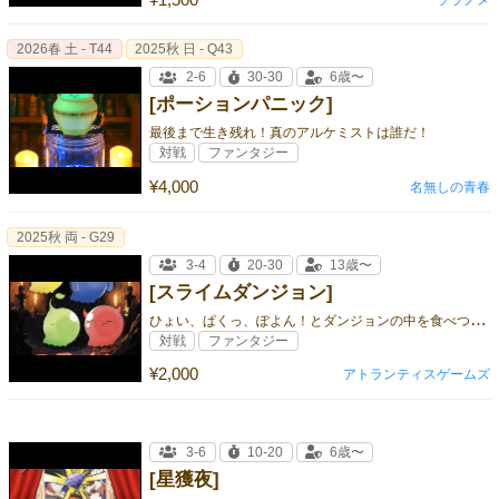
2026春 土 - T44
2025秋 日 - Q43
2-6
30-30
6歳〜
[ポーションパニック]
最後まで生き残れ！真のアルケミストは誰だ！
対戦
ファンタジー
¥4,000
名無しの青春
2025秋 両 - G29
3-4
20-30
13歳〜
[スライムダンジョン]
ひ
ょい、ぱくっ、ぽよん！とダンジョンの中を食べつくせ！
対戦
ファンタジー
¥2,000
アトランティスゲームズ
3-6
10-20
6歳〜
[星獲夜]