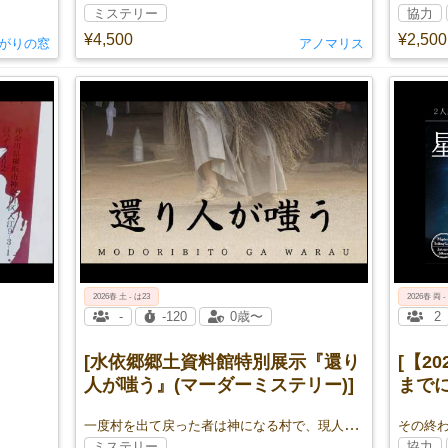
ミステリー
協力
¥4,500
¥2,500
がりの窓
アノマリス
2026春 土 - は23
2026春 両 -
-
-120
0歳〜
2
[水依郷郷土資料館特別展示『還り
[【2
人が嗤う』(マーダーミステリー)]
まで
テリ
一度村を出て戻った者は神になる村で、現人神「還り人」が現れた夜に連続殺人が起きる。帰ってきたものは現人神か殺人鬼か。
その終
ミステリー
協力