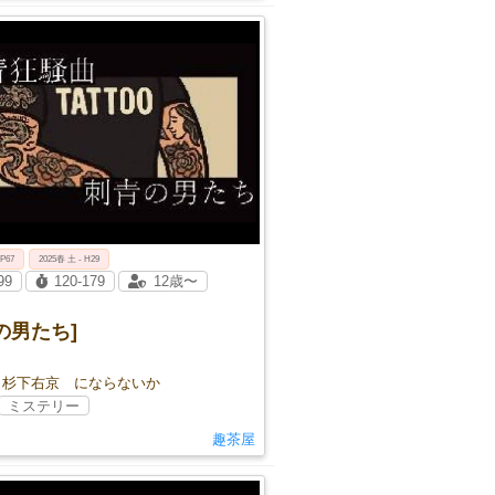
 P67
2025春 土 - H29
99
120-179
12歳〜
の男たち]
 杉下右京 にならないか
ミステリー
趣茶屋