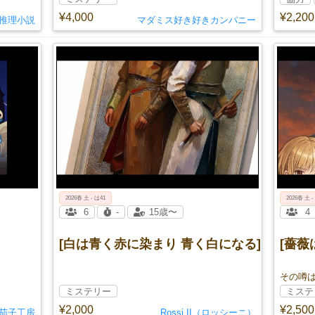
¥4,000
¥2,200
推理小説
マダミス好き好きカンパニー
2026春 土 - は41
2026春 土 -
6
-
15歳〜
4
[白は青く赤に染まり 青く白になる]
[薔薇
その噂
ミステリー
ミステ
¥2,000
¥2,500
茄子工房
Rossi II（ロッシーニ）