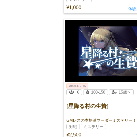
¥1,000
体験
2026春 日 - P65
6
100-150
15歳〜
[星降る村の生贄]
GMレスの本格派マーダーミステリー！
対戦
ミステリー
¥2,500