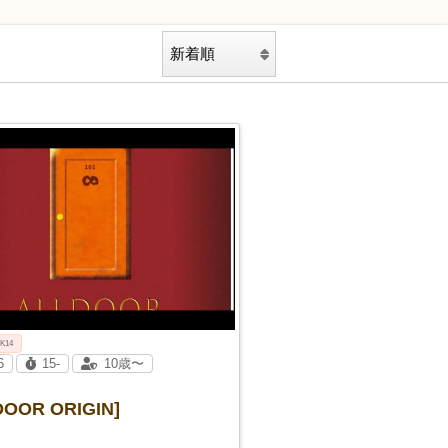
 K14
6
15-
10歳〜
DOOR ORIGIN]