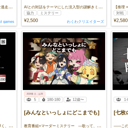
ダイスと頭脳で紡がれる物語は、華麗な逃走劇か。痛快な推理劇か。
AIとの対話をテーマにした没入型の謎解きミステリー
協力
ミステリー
対戦
¥2,500
¥2,580
st games
わくわクリエイターズ
2026春 土 - は26
5
180-180
12歳〜
1-
[みんなといっしょにどこまでも]
[七枚
最大50枚の手がかりカードから真実を導く、協力型推理ゲーム
教育番組×マーダーミステリー —歌って、踊って、推理して。