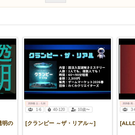
2026春 土 - ろ16
2026春 両 -
1-6
40-120
10歳〜
3-
透明の
[クランピー ～ザ・リアル～]
[ALL