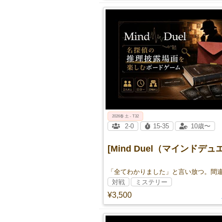
2026春 土 - T32
2-0
15-35
10歳〜
[Mind Duel（マインドデュ
対戦
ミステリー
¥3,500