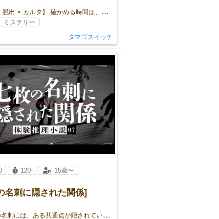
【推理 × 脱出 × カルタ】 確かめる時間は、もう残されていない ー
ミステリー
タマゴスイッチ
0
120-
15歳〜
の名刺に隠された関係]
――この名刺には、ある共通点が隠されています。