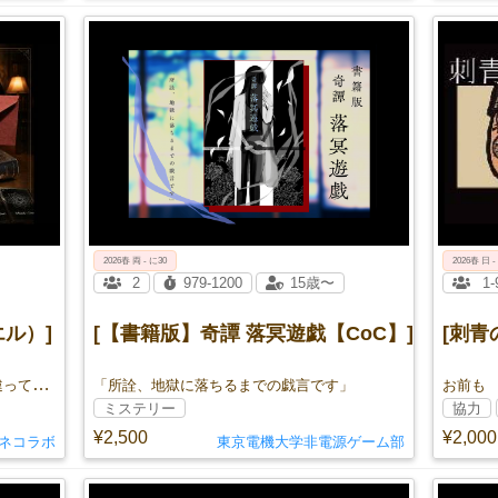
2026春 両 - に30
2026春 日 -
2
979-1200
15歳〜
1-
エル）]
[【書籍版】奇譚 落冥遊戯【CoC】]
[刺青
「全てわかりました」と言い放つ。間違っていてもいい。 名探偵のように、堂々と推理を披露するゲームです。
「所詮、地獄に落ちるまでの戯言です」
お前も
ミステリー
協力
¥2,500
¥2,000
ネコラボ
東京電機大学非電源ゲーム部