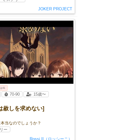
JOKER PROJECT
 は41
70-90
15歳〜
は赦しを求めない]
は本当なのでしょうか？
リー
Rossi II（ロッシーニ）