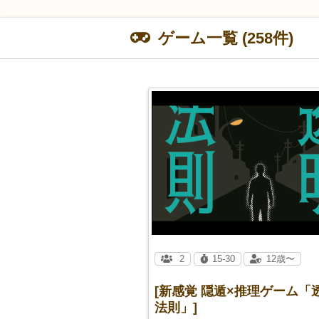
ゲーム一覧 (258件)
2
15-30
12歳〜
[新感覚 隠遁×推理ゲーム「
法則」]