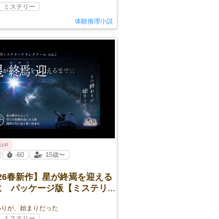
ミステリー
体験推理小説
 は43
-60
15歳〜
026春新作】星が終焉を迎える
に パッケージ版【ミステリー
ングゲーム】]
わりが、始まりだった
ミステリー