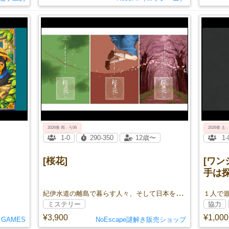
2026春 両 - ろ06
2026春 土 -
1-0
290-350
12歳〜
1-
[桜花]
[ワ
手は
紀伊水道の離島で暮らす人々、そして日本を背負う若者たちが時代・因習の渦に立ち向かうタイムレスミステリー作品
１人で
ミステリー
協力
¥3,900
¥1,000
N GAMES
NoEscape謎解き販売ショップ