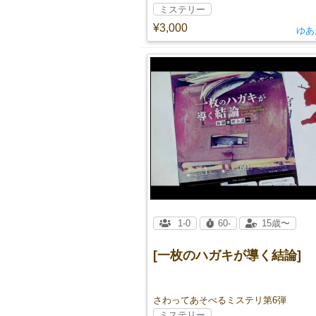
ミステリー
¥3,000
ゆあ
1-0
60-
15歳〜
[一枚のハガキが導く結論]
さわってあそべるミステリ第6弾
ミステリー