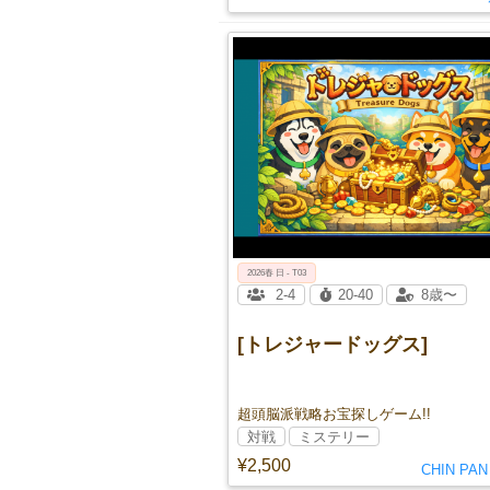
2026春 日 - T03
2-4
20-40
8歳〜
[トレジャードッグス]
超頭脳派戦略お宝探しゲーム!!
対戦
ミステリー
¥2,500
CHIN PA