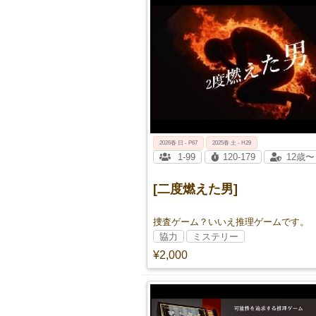
2026春 日 - P67
2025春 土 - H29
1-99
120-179
12歳〜
[二度燃えた男]
捜査ゲーム？いいえ推理ゲームです。
協力
ミステリー
¥2,000