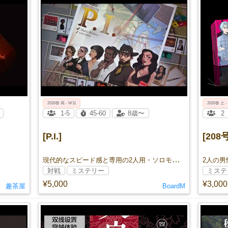
2026春 両 - W11
2026春 土 -
1-5
45-60
8歳〜
2
[P.I.]
[20
現代的なスピード感と専用の2人用・ソロモードを備え、完璧なリメイクとして帰ってきた推理の名作
対戦
ミステリー
ミステ
¥5,000
¥3,000
趣茶屋
BoardM