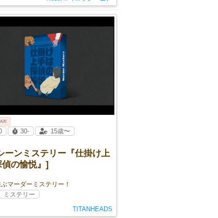
 A26
0
30-
15歳〜
ンシーンミステリー『仕掛け上
探偵の愉悦』]
遊ぶマーダーミステリー！
ミステリー
TITANHEADS