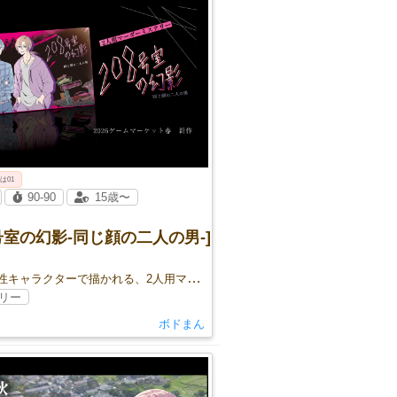
 は01
90-90
15歳〜
8号室の幻影-同じ顔の二人の男-]
2人の男性キャラクターで描かれる、2人用マーダーミステリー
リー
ボドまん