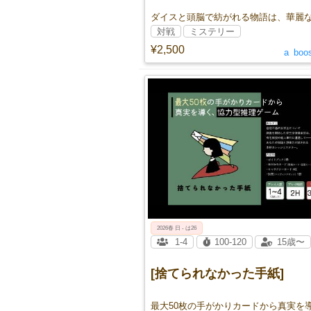
対戦
ミステリー
¥2,500
a_boo
2026春 日 - は26
1-4
100-120
15歳〜
[捨てられなかった手紙]