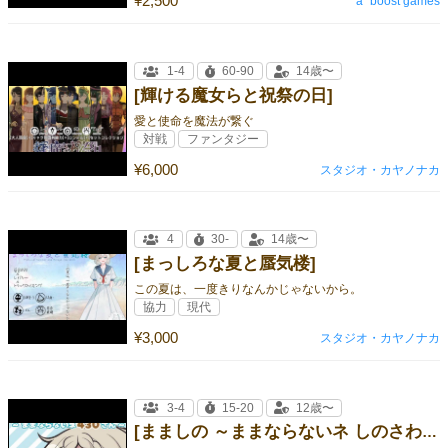
¥2,500
a_boost games
1-4
60-90
14歳〜
[輝ける魔女らと祝祭の日]
愛と使命を魔法が繋ぐ
対戦
ファンタジー
¥6,000
スタジオ・カヤノナカ
4
30-
14歳〜
[まっしろな夏と蜃気楼]
この夏は、一度きりなんかじゃないから。
協力
現代
¥3,000
スタジオ・カヤノナカ
3-4
15-20
12歳〜
[まましの ～ままならないネ しのさわさん～]