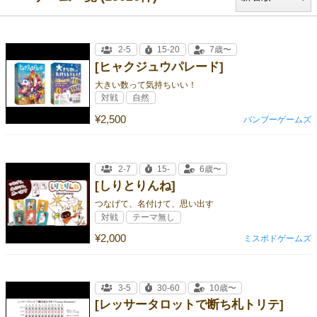
2-5
15-20
7歳〜
[ヒャクジュウパレード]
大きい数って気持ちいい！
対戦
自然
¥2,500
バンブーゲームズ
2-7
15-
6歳〜
[しりとりんね]
つなげて、名付けて、思い出す
対戦
テーマ無し
¥2,000
ミスボドゲームズ
3-5
30-60
10歳〜
[レッサータロットで断ち札トリテ]