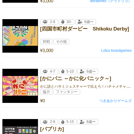
¥3,000
deratoriko（デラトリコ）
2-6
30-
8歳〜
[四国市町村ダービー Shikoku Derby]
対戦
その他
¥3,000
Lotus boardgames
4-7
5-10
9歳〜
[かにパニ ～かに化パニック～]
か
に語とハサミジェスチャーで伝えろ！ハチャメチャ協力コミュニケーションゲーム
協力
ファンタジー
¥0
つきあかりゲームズ
2-6
5-15
8歳〜
[パプリカ]