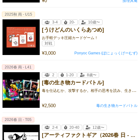
¥0
按理具庵
2025秋 両 - U15
3-4
20-
10歳〜
[うけどんのいくらあつめ]
お手軽デッキ圧縮カードゲーム！
対戦
¥3,000
Ponyoc Games (ぽにょっくげーむず)
2026春 両 - L41
2
1-20
8歳〜
[毒の生き物カードバトル]
毒
を仕込むか、攻撃するか。相手の思考を読み、生き残れ。
¥2,500
毒の生き物カードバトル
2026春 日 - T05
2-4
20-40
12歳〜
[アーティファクトギア（2026春 日 - T05）]