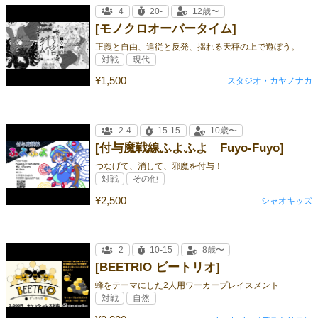
4
20-
12歳〜
[モノクロオーバータイム]
正義と自由、追従と反発、揺れる天秤の上で遊ぼう。
対戦
現代
¥1,500
スタジオ・カヤノナカ
2-4
15-15
10歳〜
[付与魔戦線ふよふよ Fuyo-Fuyo]
つなげて、消して、邪魔を付与！
対戦
その他
¥2,500
シャオキッズ
2
10-15
8歳〜
[BEETRIO ビートリオ]
蜂をテーマにした2人用ワーカープレイスメント
対戦
自然