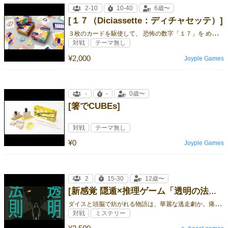
2-10
10-40
6歳〜
[１７（Diciassette：ディチャセッテ）]
３
枚のカードを駆使して、 恐怖の数字「１７」を めぐる駆け引きに 勝利しちャッテ！？
対戦
テーマ無し
¥2,000
Joyple Games
-
-
0歳〜
[箸でCUBEs]
対戦
テーマ無し
¥0
Joyple Games
2
15-30
12歳〜
[新感覚 隠遁×推理ゲーム「透明の法則」]
ダ
イスと頭脳で紡がれる物語は、華麗な逃走劇か。痛快な推理劇か。
対戦
ミステリー