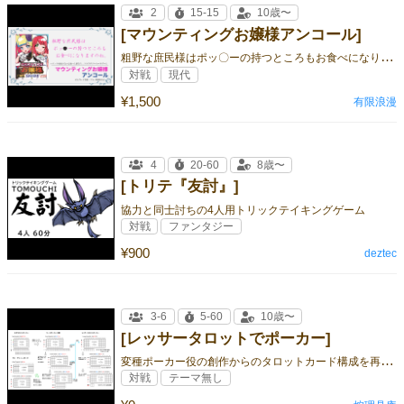
2
15-15
10歳〜
[マウンティングお嬢様アンコール]
粗
野な庶民様はポッ〇ーの持つところもお食べになりますのね
対戦
現代
¥1,500
有限浪漫
4
20-60
8歳〜
[トリテ『友討』]
協力と同士討ちの4人用トリックテイキングゲーム
対戦
ファンタジー
¥900
deztec
3-6
5-60
10歳〜
[レッサータロットでポーカー]
変
種ポーカー役の創作からのタロットカード構成を再発明！
対戦
テーマ無し