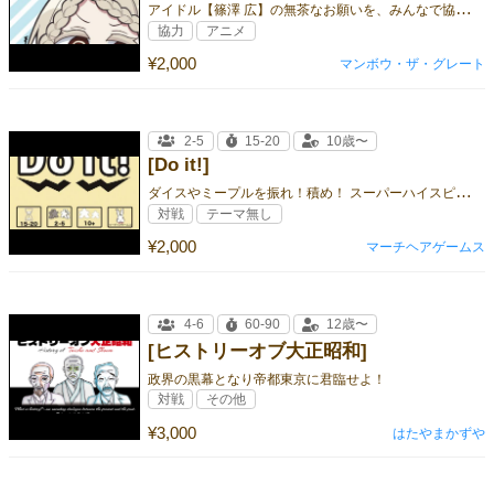
ア
イドル【篠澤 広】の無茶なお願いを、みんなで協力して解決しよう！
協力
アニメ
¥2,000
マンボウ・ザ・グレート
2-5
15-20
10歳〜
[Do it!]
ダ
イスやミープルを振れ！積め！ スーパーハイスピードダイスアクションゲーム！
対戦
テーマ無し
¥2,000
マーチヘアゲームス
4-6
60-90
12歳〜
[ヒストリーオブ大正昭和]
政界の黒幕となり帝都東京に君臨せよ！
対戦
その他
¥3,000
はたやまかずや