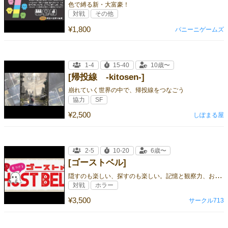
色で縛る新・大富豪！
対戦
その他
¥1,800
パニーニゲームズ
1-4
15-40
10歳〜
[帰投線 -kitosen-]
崩れていく世界の中で、帰投線をつなごう
協力
SF
¥2,500
しぽまる屋
2-5
10-20
6歳〜
[ゴーストベル]
隠
すのも楽しい、探すのも楽しい。記憶と観察力、おばけたちによるパーティゲーム！
対戦
ホラー
¥3,500
サークル713