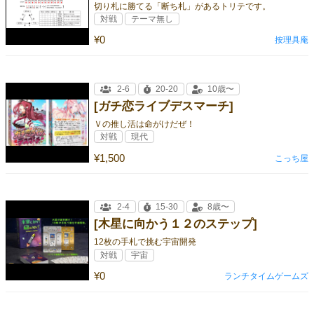
切り札に勝てる「断ち札」があるトリテです。
対戦
テーマ無し
¥0
按理具庵
2-6
20-20
10歳〜
[ガチ恋ライブデスマーチ]
Ｖの推し活は命がけだぜ！
対戦
現代
¥1,500
こっち屋
2-4
15-30
8歳〜
[木星に向かう１２のステップ]
12枚の手札で挑む宇宙開発
対戦
宇宙
¥0
ランチタイムゲームズ