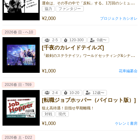
運
命は、その手の中で「反転」する。1万回のシミュレーションテストを何度も行った勝率42.7%のガチ協力型RPGカードゲーム
協力
ファンタジー
¥2,000
プロジェクトカシオレ
2026春 日 - へ10
2-5
120-300
0歳〜
[千夜のカレイドテイルズ]
『
銀剣のステラナイツ』ワールドセッティング&シナリオ集
¥1,000
花車編纂会
2026春 日 - T69
2-4
10-20
12歳〜
[転職ジョブホッパー（パイロット版）]
狙え高待遇！目指せ早期離職！
対戦
現代
¥1,000
ケレンミ書房
2026春 土 - D22