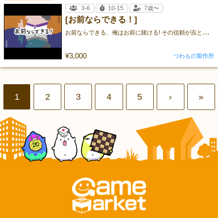
3-6
10-15
7歳〜
[お前ならできる！]
お
前ならできる、俺はお前に賭ける! その信頼が吉と出るか凶と出るか、 期待と緊張渦巻く運命の勝負が、今始まる、、！ ⭐︎パーティ
¥3,000
つわもの製作所
1
2
3
4
5
›
»