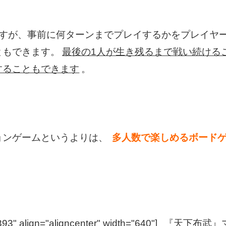
すが、事前に何ターンまでプレイするかをプレイヤ
ともできます。
最後の1人が生き残るまで戦い続ける
することもできます
。
ョンゲームというよりは、
多人数で楽しめるボード
93" align="aligncenter" width="640"]
『天下布武』マップ