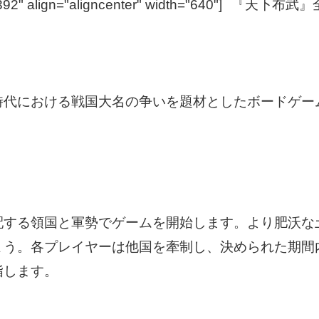
92" align="aligncenter" width="640"]
『天下布武』全景[
時代における戦国大名の争いを題材としたボードゲー
配する領国と軍勢でゲームを開始します。より肥沃な
ょう。各プレイヤーは他国を牽制し、決められた期間
指します。