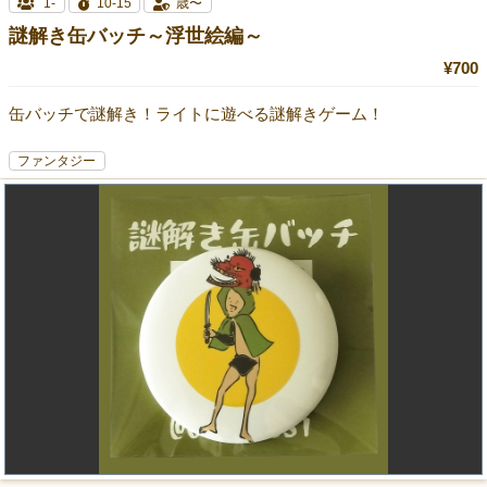
1-
10-15
歳〜
謎解き缶バッチ～浮世絵編～
¥700
缶バッチで謎解き！ライトに遊べる謎解きゲーム！
ファンタジー