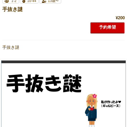
1-2
10-44
13歳〜
手抜き謎
¥200
予約希望
手抜き謎