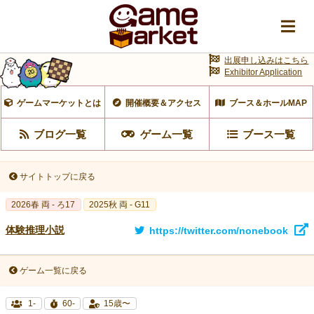
出展申し込みはこちら
Exhibitor Application
ゲームマーケットとは
開催概要＆アクセス
ブース＆ホールMAP
ブログ一覧
ゲーム一覧
ブース一覧
サイトトップに戻る
2026春 両 - ろ17
2025秋 両 - G11
体験推理小説
https://twitter.com/nonebook
ゲーム一覧に戻る
1-
60-
15歳〜