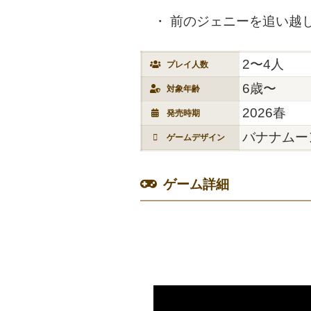
前のジェニーを追い越し
2〜4人
プレイ人数
6歳〜
対象年齢
2026春
発売時期
バナナムー
ゲームデザイン
ゲーム詳細