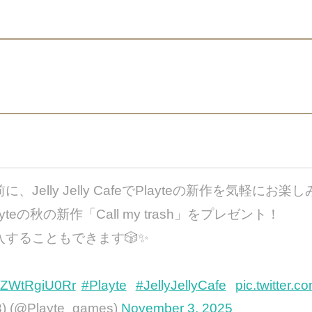
elly Jelly CafeでPlayteの新作を気軽にお
eの秋の新作「Call my trash」をプレゼント！
することもできます🎲✨
co/ZWtRgiU0Rr
#Playte
#JellyJellyCafe
pic.twitter.c
) (@Playte_games)
November 3, 2025