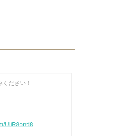
楽しみください！
om/UIiR8orrd8