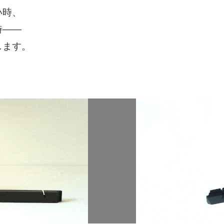
い時、
時——
します。